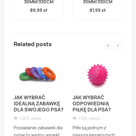
30MM/330CM
30MM/330CM
89,99 zł
81,99 zł
Related posts
JAK WYBRAĆ
JAK WYBRAĆ
IDEALNĄ ZABAWKĘ
ODPOWIEDNIĄ
Ż
DLA SWOJEGO PSA?
PIŁKĘ DLA PSA?
K
ym
I
1263 views
1166 views
 i
Posiadanie zabawek dla
Piłki są jednym z
psów to ważny aspekt
najpopularniejszych
W