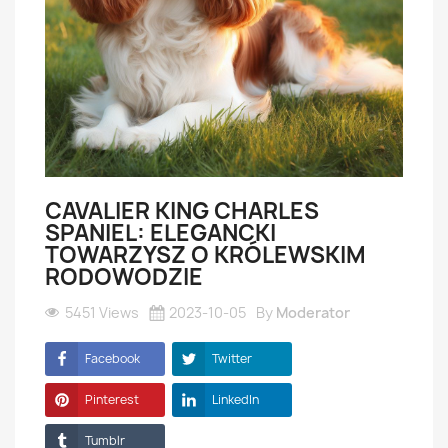
CAVALIER KING CHARLES
SPANIEL: ELEGANCKI
TOWARZYSZ O KRÓLEWSKIM
RODOWODZIE
5451 Views
2023-10-05
By
Moderator
Facebook
Twitter
Pinterest
LinkedIn
Tumblr