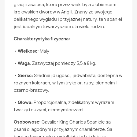
gracji rasa psa, ktora przez wieki byla ulubiencem
krolewskich dworow w Anglii. Znany ze swojego
delikatnego wygladu i przyjaznej natury, ten spaniel
jest idealnym towarzyszem dla wielu rodzin.
Charakterystyka fizyczna:
•
Wielkosc:
Maly
•
Waga:
Zazwyczaj pomiedzy 5,5 a 8 kg.
•
Siersc:
Sredniej dlugosci, jedwabista, dostepna w
roznych kolorach, w tym trykolor, ruby, blenheim i
czarno-brazowy.
•
Glowa:
Proporcjonalna, z delikatnym wyrazem
twarzy i duzymi, ciemnymi oczami.
Osobowosc:
Cavalier King Charles Spaniele sa
psami o lagodnym i przyjaznym charakterze. Sa
bardzo towarzyskie, uwielbiaja ludzi i dobrze