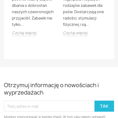
dbania o dobrostan
rodzajów zabawek dla
di
e
naszych czworonogich
psów. Dostarczają one
kl
przyjaciół. Zabawki nie
radości, stymulacji
zd
tylko...
fizycznej i są...
sa
tr
Czytaj więcej
Czytaj więcej
Cz
Otrzymuj informację o nowościach i
wyprzedażach
Możesz zrezygnować w każdej chwili. W tym celu należy odnaleźć