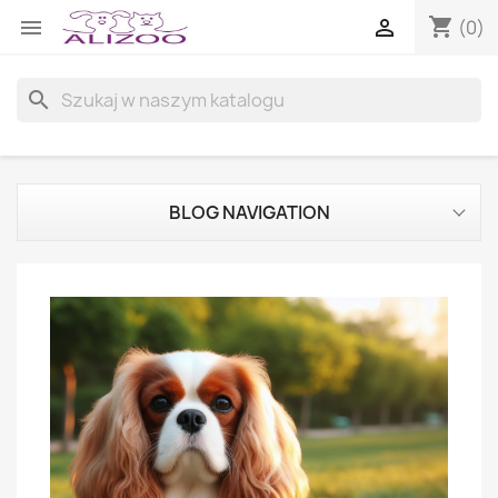
shopping_cart


(0)
search
BLOG NAVIGATION