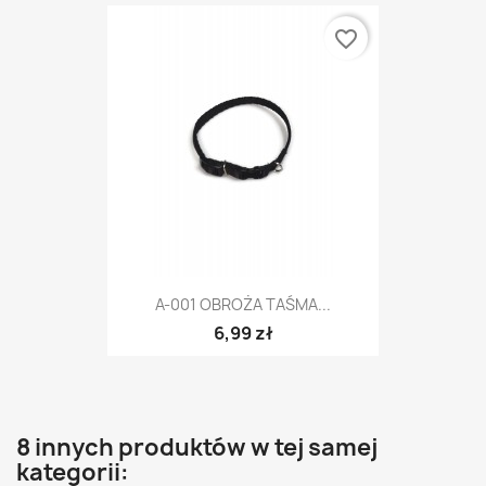
favorite_border
A-001 OBROŻA TAŚMA...
6,99 zł
8 innych produktów w tej samej
kategorii: