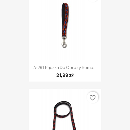
A-291 Rączka Do Obroży Romb...
21,99 zł
favorite_border