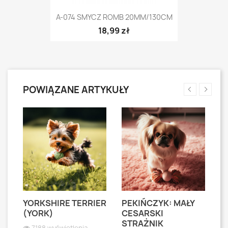
A-074 SMYCZ ROMB 20MM/130CM
18,99 zł
POWIĄZANE ARTYKUŁY
YORKSHIRE TERRIER
PEKIŃCZYK: MAŁY
S
S
(YORK)
CESARSKI
L
STRAŻNIK
P