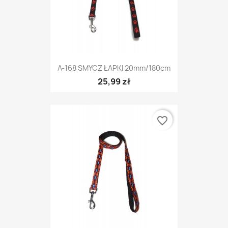
A-168 SMYCZ ŁAPKI 20mm/180cm
25,99 zł
favorite_border