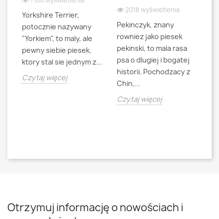
7188 wyświetlenia
2018 wyświetlenia
Yorkshire Terrier,
Pekinczyk, znany
Sh
potocznie nazywany
rowniez jako piesek
d
"Yorkiem", to maly, ale
pekinski, to mala rasa
t
pewny siebie piesek,
psa o dlugiej i bogatej
"L
ktory stal sie jednym z...
historii. Pochodzacy z
ra
jna
Czytaj więcej
Chin,...
bo
o
Czytaj więcej
Cz
Otrzymuj informację o nowościach i