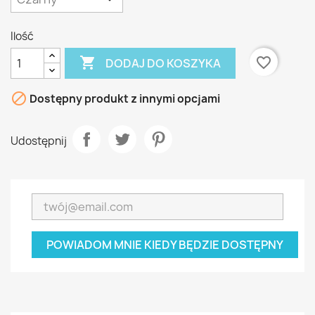
Ilość

favorite_border
DODAJ DO KOSZYKA

Dostępny produkt z innymi opcjami
Udostępnij
POWIADOM MNIE KIEDY BĘDZIE DOSTĘPNY