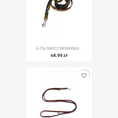
A-134 SMYCZ INDIAŃSKA...
48,99 zł
favorite_border