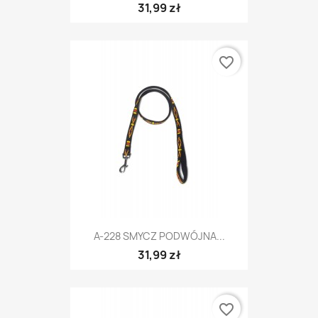
31,99 zł
favorite_border
A-228 SMYCZ PODWÓJNA...
31,99 zł
favorite_border