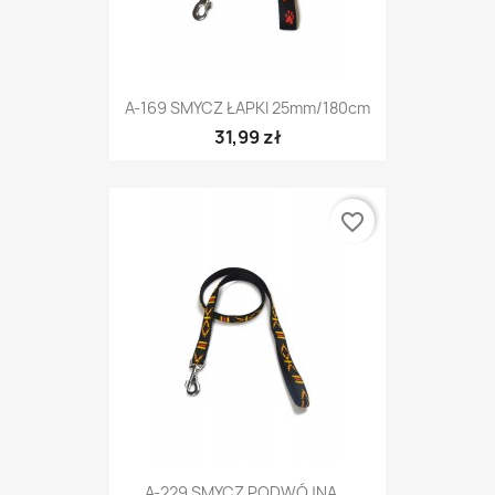
A-169 SMYCZ ŁAPKI 25mm/180cm
31,99 zł
favorite_border
A-229 SMYCZ PODWÓJNA...