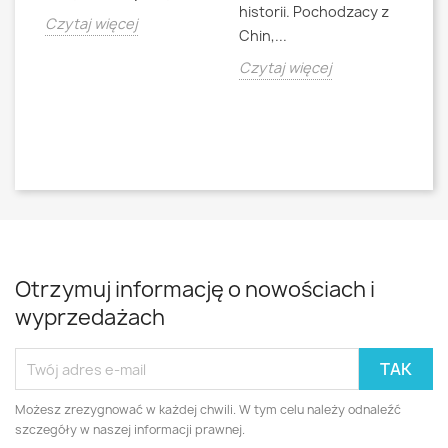
historii. Pochodzacy z
ra
jna
Czytaj więcej
Chin,...
bo
o
Czytaj więcej
Cz
Otrzymuj informację o nowościach i
wyprzedażach
Możesz zrezygnować w każdej chwili. W tym celu należy odnaleźć
szczegóły w naszej informacji prawnej.