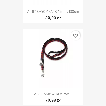
A-167 SMYCZ ŁAPKI 15mm/180cm
20,99 zł
favorite_border
A-222 SMYCZ DLA PSA...
70,99 zł