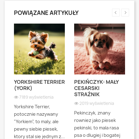
POWIĄZANE ARTYKUŁY
YORKSHIRE TERRIER
PEKIŃCZYK: MAŁY
S
S
(YORK)
CESARSKI
L
STRAŻNIK
P
7189 wyświetlenia
2019 wyświetlenia
Yorkshire Terrier,
Pekinczyk, znany
Sh
potocznie nazywany
rowniez jako piesek
d
"Yorkiem", to maly, ale
pekinski, to mala rasa
t
pewny siebie piesek,
psa o dlugiej i bogatej
"L
ktory stal sie jednym z...