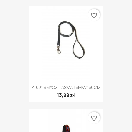
favorite_border
A-021 SMYCZ TAŚMA 16MM/130CM
13,99 zł
favorite_border