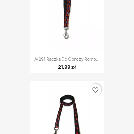
A-291 Rączka Do Obroży Romb...
21,99 zł
favorite_border