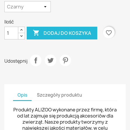
Ilość

favorite_border
DODAJ DO KOSZYKA
Udostępnij
Opis
Szczegóły produktu
Produkty ALIZOO wykonane przez firmę, która
od lat zajmuje się produkcją akcesoriów dla
zwierząt. Nasze produkty tworzymy z
największej jakości materiałów, w celu