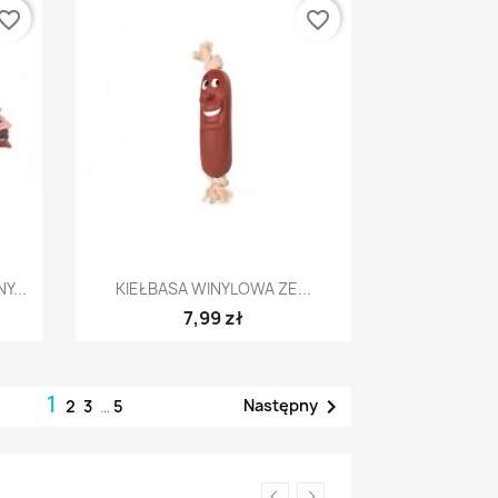
vorite_border
favorite_border
Szybki podgląd

...
KIEŁBASA WINYLOWA ZE...
7,99 zł
1

Następny
2
3
…
5