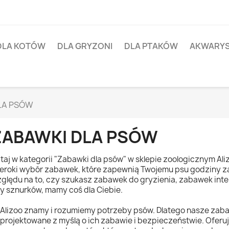
DLA KOTÓW
DLA GRYZONI
DLA PTAKÓW
AKWARY
LA PSÓW
ZABAWKI DLA PSÓW
taj w kategorii "Zabawki dla psów" w sklepie zoologicznym Ali
eroki wybór zabawek, które zapewnią Twojemu psu godziny za
ględu na to, czy szukasz zabawek do gryzienia, zabawek inte
y sznurków, mamy coś dla Ciebie.
Alizoo znamy i rozumiemy potrzeby psów. Dlatego nasze zaba
projektowane z myślą o ich zabawie i bezpieczeństwie. Ofer