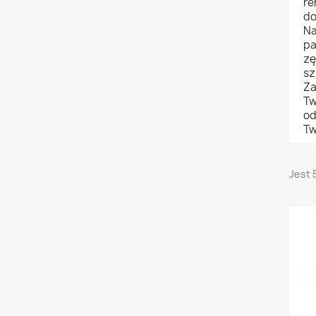
re
do
Na
pa
zę
sz
Za
Tw
od
Tw
Jest 