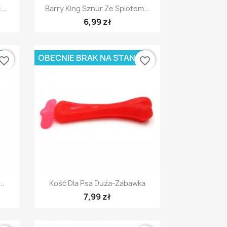
Szybki podgląd

..
Barry King Sznur Ze Splotem...
6,99 zł
E
OBECNIE BRAK NA STANIE
vorite_border
favorite_border
Szybki podgląd

..
Kość Dla Psa Duża-Zabawka
7,99 zł