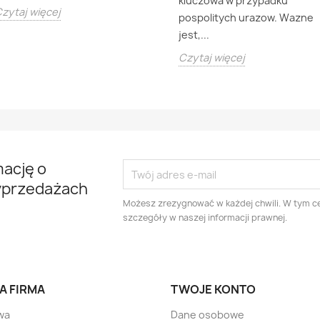
kluczowa w przypadku
zytaj więcej
pospolitych urazow. Wazne
jest,...
Czytaj więcej
mację o
yprzedażach
Możesz zrezygnować w każdej chwili. W tym ce
szczegóły w naszej informacji prawnej.
A FIRMA
TWOJE KONTO
wa
Dane osobowe