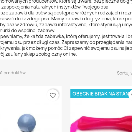
nomowanych producentów, które są trwałe, bezpieczne do gry
 zaspokojenia naturalnych instynktów Twojego psa.
sze zabawki dla psów są dostępne w różnych rodzajach i roz
sować do każdego psa. Mamy zabawki do gryzienia, które p
by psa w zdrowiu, zabawki interaktywne, które stymulują umysł 
nurki do wspólnej zabawy.
pewniamy, że każda zabawka, którą oferujemy, jest trwała i b
ojemu psu przez długi czas. Zapraszamy do przeglądania nasz
krywania, jak możemy pomóc Ci zapewnić swojemu psu najleps
ój zaufany sklep zoologiczny online.
51 produktów.
Sortuj 
OBECNIE BRAK NA STANI
favorite_border
fa