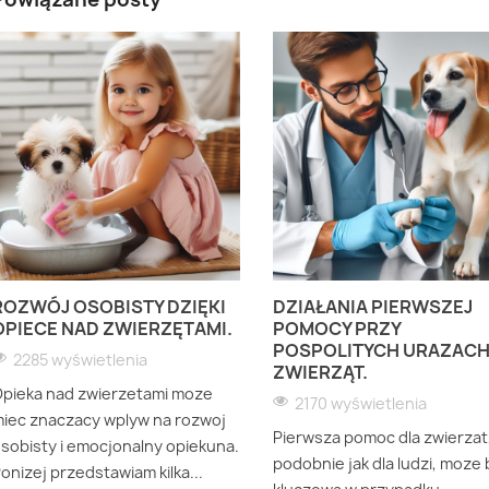
ROZWÓJ OSOBISTY DZIĘKI
DZIAŁANIA PIERWSZEJ
OPIECE NAD ZWIERZĘTAMI.
POMOCY PRZY
POSPOLITYCH URAZAC
2285 wyświetlenia
ZWIERZĄT.
pieka nad zwierzetami moze
2170 wyświetlenia
iec znaczacy wplyw na rozwoj
Pierwsza pomoc dla zwierzat
sobisty i emocjonalny opiekuna.
podobnie jak dla ludzi, moze 
onizej przedstawiam kilka...