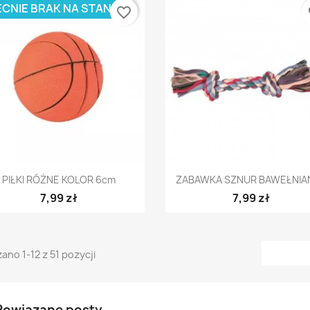
CNIE BRAK NA STANIE
favorite_border
fa
Szybki podgląd
Szybki podgląd


PIŁKI RÓŻNE KOLOR 6cm
ZABAWKA SZNUR BAWEŁNIANY
7,99 zł
7,99 zł
ano 1-12 z 51 pozycji
Powiązane posty