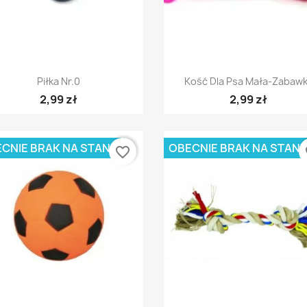
Szybki podgląd
Szybki podgląd


Piłka Nr.0
Kość Dla Psa Mała-Zabaw
2,99 zł
2,99 zł
CNIE BRAK NA STANIE
OBECNIE BRAK NA STANI
favorite_border
fa