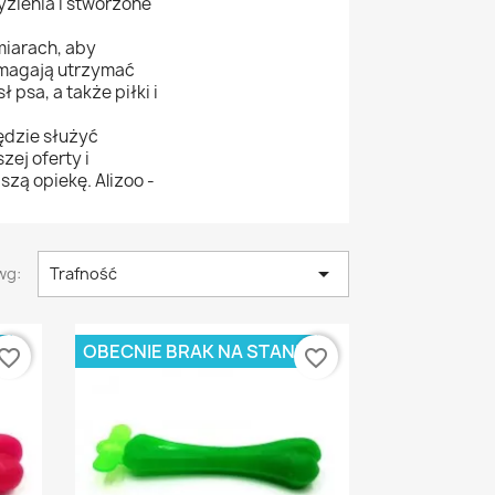
zienia i stworzone
miarach, aby
omagają utrzymać
psa, a także piłki i
ędzie służyć
ej oferty i
zą opiekę. Alizoo -

wg:
Trafność
E
OBECNIE BRAK NA STANIE
vorite_border
favorite_border