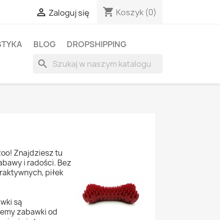
shopping_cart

Koszyk
(0)
Zaloguj się
STYKA
BLOG
DROPSHIPPING
search
zoo! Znajdziesz tu
bawy i radości. Bez
raktywnych, piłek
wki są
ujemy zabawki od