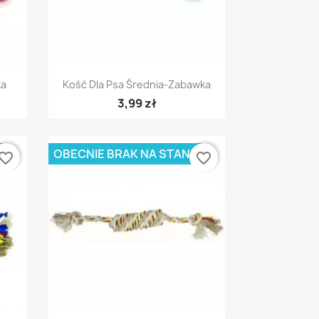
Szybki podgląd

ka
Kość Dla Psa Średnia-Zabawka
3,99 zł
E
OBECNIE BRAK NA STANIE
vorite_border
favorite_border