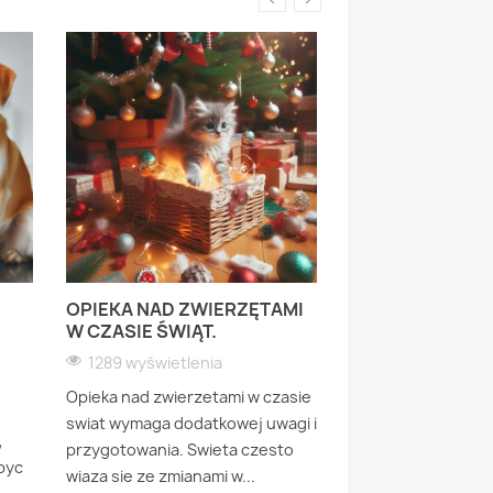
OPIEKA NAD ZWIERZĘTAMI
WPŁYW DIETY W
W CZASIE ŚWIĄT.
NA ZDROWIE P
H
1289 wyświetlenia
1181 wyświetleni
Opieka nad zwierzetami w czasie
Dieta weganska dl
swiat wymaga dodatkowej uwagi i
kontrowersyjny i 
,
przygotowania. Swieta czesto
temat. Psy, tak jak 
byc
wiaza sie ze zmianami w...
przodkowie, wilki, 