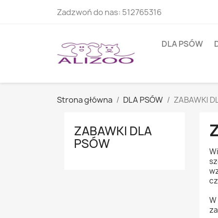
Zadzwoń do nas:
512765316
DLA PSÓW
Strona główna
DLA PSÓW
ZABAWKI D
ZABAWKI DLA
PSÓW
Wi
sz
wz
cz
W 
za