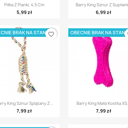
Szybki podgląd
Szybki podgląd


Piłka Z Pianki, 4.5 Cm
Barry King Sznur Z Supłami.
5,99 zł
6,99 zł
CNIE BRAK NA STANIE
OBECNIE BRAK NA STANI
favorite_border
fa
Szybki podgląd
Szybki podgląd


rry King Sznur Splątany Z...
Barry King Mała Kostka XS.
7,99 zł
7,99 zł