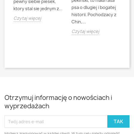
pekinski, to mala rasa
t
pewny siebie piesek,
psa o dlugiej i bogatej
"L
ktory stal sie jednym z...
historii. Pochodzacy z
ra
jna
Czytaj więcej
Chin,...
bo
o
Czytaj więcej
Cz
Otrzymuj informację o nowościach i
wyprzedażach
Możesz zrezygnować w każdej chwili. W tym celu należy odnaleźć