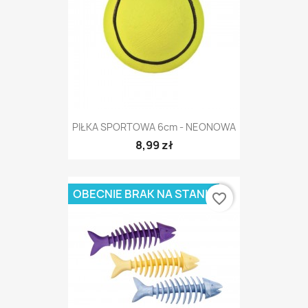
PIŁKA SPORTOWA 6cm - NEONOWA
8,99 zł
OBECNIE BRAK NA STANIE
favorite_border