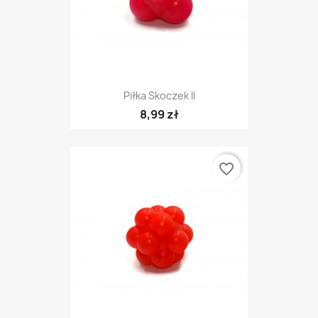
Piłka Skoczek II
8,99 zł
favorite_border