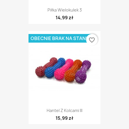
Piłka Wielokulek 3
14,99 zł
OBECNIE BRAK NA STANIE
favorite_border
Hantel Z Kolcami III
15,99 zł