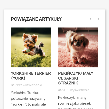
POWIĄZANE ARTYKUŁY
YORKSHIRE TERRIER
PEKIŃCZYK: MAŁY
S
S
(YORK)
CESARSKI
L
STRAŻNIK
P
7192 wyświetlenia
2019 wyświetlenia
Yorkshire Terrier,
Pekinczyk, znany
Sh
potocznie nazywany
rowniez jako piesek
d
"Yorkiem", to maly, ale