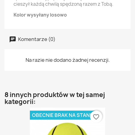
cieszył każdą chwilą spędzoną razem z Tobą.
Kolor wysyłany losowo
Komentarze (0)
Na razie nie dodano żadnej recenzji.
8 innych produktów w tej samej
kategorii:
OBECNIE BRAK NA STANIE
favorite_border