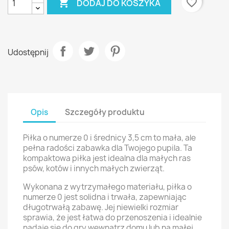

favorite_border
DODAJ DO KOSZYKA
Udostępnij
Opis
Szczegóły produktu
Piłka o numerze 0 i średnicy 3,5 cm to mała, ale
pełna radości zabawka dla Twojego pupila. Ta
kompaktowa piłka jest idealna dla małych ras
psów, kotów i innych małych zwierząt.
Wykonana z wytrzymałego materiału, piłka o
numerze 0 jest solidna i trwała, zapewniając
długotrwałą zabawę. Jej niewielki rozmiar
sprawia, że jest łatwa do przenoszenia i idealnie
nadaje się do gry wewnątrz domu lub na małej