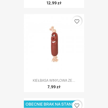
12,99 zł
favorite_border
KIEŁBASA WINYLOWA ZE...
7,99 zł
OBECNIE BRAK NA STANIE
favorite_border