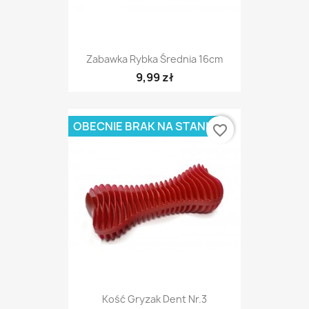
Zabawka Rybka Średnia 16cm
9,99 zł
OBECNIE BRAK NA STANIE
favorite_border
Kość Gryzak Dent Nr.3