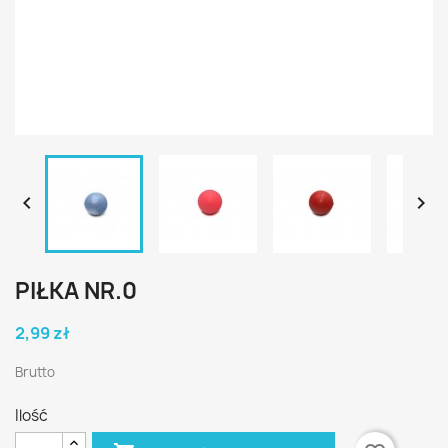


PIŁKA NR.0
2,99 zł
Brutto
Ilość