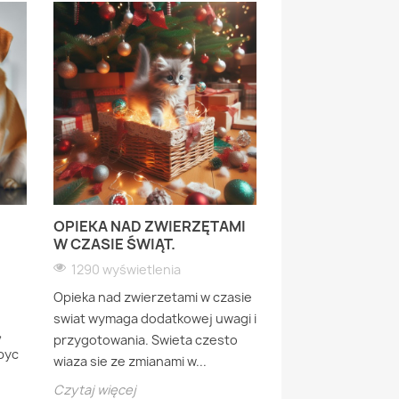
OPIEKA NAD ZWIERZĘTAMI
JAKIE PTAKI M
W CZASIE ŚWIĄT.
ZAOBSERWOWA
H
POLSKIM OGROD
1290 wyświetlenia
1419 wyświetlen
Opieka nad zwierzetami w czasie
W polskich ogrod
swiat wymaga dodatkowej uwagi i
,
zaobserwowac szer
przygotowania. Swieta czesto
byc
ptakow, zarowno ty
wiaza sie ze zmianami w...
jak i przelotnych. Ic
Czytaj więcej