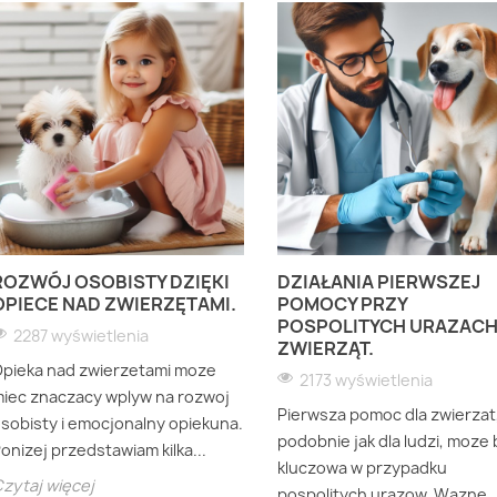
ROZWÓJ OSOBISTY DZIĘKI
DZIAŁANIA PIERWSZEJ
OPIECE NAD ZWIERZĘTAMI.
POMOCY PRZY
POSPOLITYCH URAZAC
2287 wyświetlenia
ZWIERZĄT.
pieka nad zwierzetami moze
2173 wyświetlenia
iec znaczacy wplyw na rozwoj
Pierwsza pomoc dla zwierzat
sobisty i emocjonalny opiekuna.
podobnie jak dla ludzi, moze 
onizej przedstawiam kilka...
kluczowa w przypadku
zytaj więcej
pospolitych urazow. Wazne