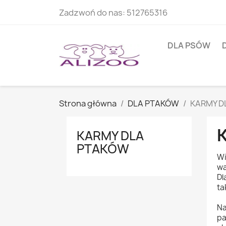
Zadzwoń do nas:
512765316
DLA PSÓW
Strona główna
DLA PTAKÓW
KARMY D
KARMY DLA
PTAKÓW
Wi
wa
Dl
ta
Na
pa