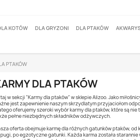
DLA KOTÓW
DLA GRYZONI
DLA PTAKÓW
AKWARY
LA PTAKÓW
KARMY DLA PTAKÓW
taj w sekcji "Karmy dla ptaków" w sklepie Alizoo. Jako miłośnic
żne jest zapewnienie naszym skrzydlatym przyjaciołom odpow
atego oferujemy szeroki wybór karmy dla ptaków, które są nie 
kże pełne niezbędnych składników odżywczych.
sza oferta obejmuje karmę dla różnych gatunków ptaków, od 
pugi, po egzotyczne gatunki. Każda karma została starannie