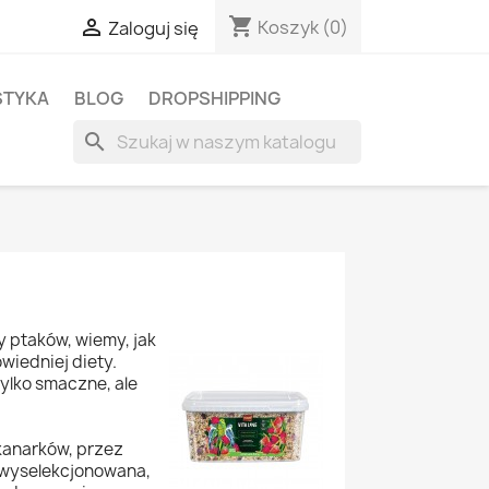
shopping_cart

Koszyk
(0)
Zaloguj się
STYKA
BLOG
DROPSHIPPING
search
y ptaków, wiemy, jak
iedniej diety.
tylko smaczne, ale
kanarków, przez
 wyselekcjonowana,