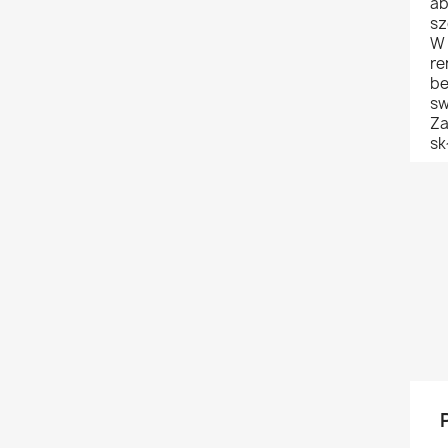
ab
sz
W 
re
be
sw
Za
sk