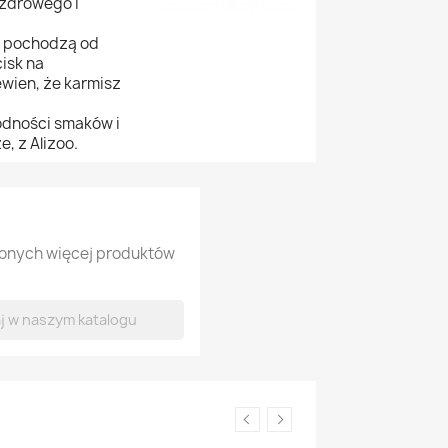
zdrowego i
w pochodzą od
isk na
wien, że karmisz
odności smaków i
, z Alizoo.
lonych więcej produktów