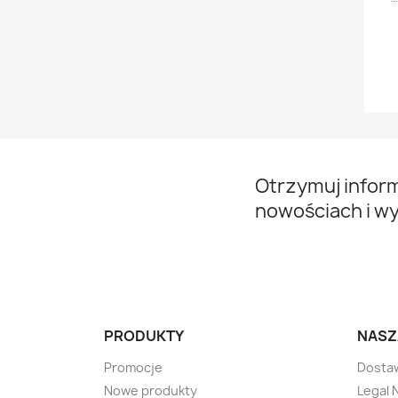
cej
Czytaj więcej
Otrzymuj infor
nowościach i w
PRODUKTY
NASZ
Promocje
Dosta
Nowe produkty
Legal 