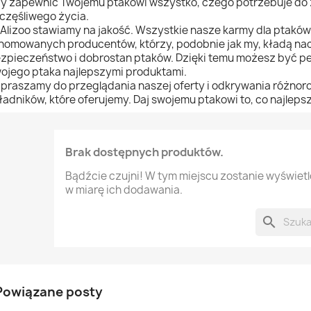
y zapewnić Twojemu ptakowi wszystko, czego potrzebuje do 
częśliwego życia.
Alizoo stawiamy na jakość. Wszystkie nasze karmy dla ptakó
nomowanych producentów, którzy, podobnie jak my, kładą nac
zpieczeństwo i dobrostan ptaków. Dzięki temu możesz być pe
ojego ptaka najlepszymi produktami.
praszamy do przeglądania naszej oferty i odkrywania różnor
ładników, które oferujemy. Daj swojemu ptakowi to, co najlepsze
Brak dostępnych produktów.
Bądźcie czujni! W tym miejscu zostanie wyświet
w miarę ich dodawania.
search
Powiązane posty