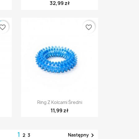
32,99 zł
E
vorite_border
favorite_border
Szybki podgląd

Ring Z Kolcami Średni
11,99 zł
1

Następny
2
3