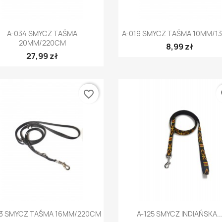
Szybki podgląd
Szybki podgląd


A-034 SMYCZ TAŚMA
A-019 SMYCZ TAŚMA 10MM/1
20MM/220CM
8,99 zł
27,99 zł
favorite_border
fa
Szybki podgląd
Szybki podgląd


33 SMYCZ TAŚMA 16MM/220CM
A-125 SMYCZ INDIAŃSKA..