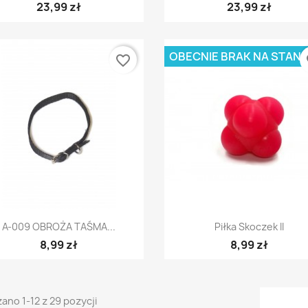
23,99 zł
23,99 zł
OBECNIE BRAK NA STANI
favorite_border
fa
Szybki podgląd
Szybki podgląd


A-009 OBROŻA TAŚMA...
Piłka Skoczek II
8,99 zł
8,99 zł
ano 1-12 z 29 pozycji