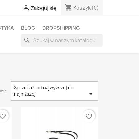
shopping_cart

Koszyk
(0)
Zaloguj się
STYKA
BLOG
DROPSHIPPING
search
Sprzedaż, od najwyższej do
wg:

najniższej
vorite_border
favorite_border