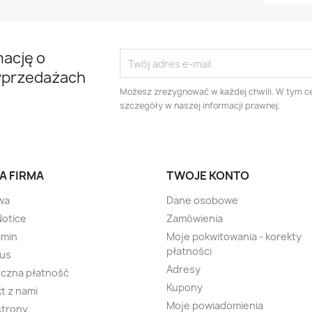
mację o
yprzedażach
Możesz zrezygnować w każdej chwili. W tym ce
szczegóły w naszej informacji prawnej.
A FIRMA
TWOJE KONTO
wa
Dane osobowe
Notice
Zamówienia
amin
Moje pokwitowania - korekty
płatności
 us
Adresy
czna płatność
Kupony
t z nami
Moje powiadomienia
strony