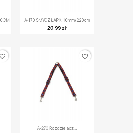
Szybki podgląd

30CM
A-170 SMYCZ ŁAPKI 10mm/220cm
20,99 zł
vorite_border
favorite_border
Szybki podgląd

.
A-270 Rozdzielacz...