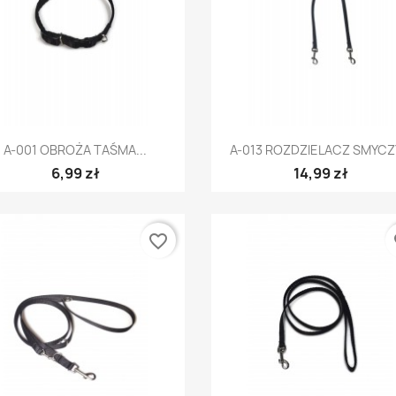
Szybki podgląd
Szybki podgląd


A-001 OBROŻA TAŚMA...
A-013 ROZDZIELACZ SMYCZY
6,99 zł
14,99 zł
favorite_border
fa