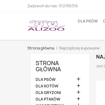
Zadzwoń do nas:
512765316
DLA PSÓW
Strona główna
Najczęściej kupowane
NA
STRONA
Jest 
GŁÓWNA

DLA PSÓW

DLA KOTÓW

DLA GRYZONI

DLA PTAKÓW