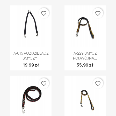
favorite_border
favorite_border
A-015 ROZDZIELACZ
A-229 SMYCZ
SMYCZY...
PODWÓJNA...
19,99 zł
35,99 zł
favorite_border
favorite_border