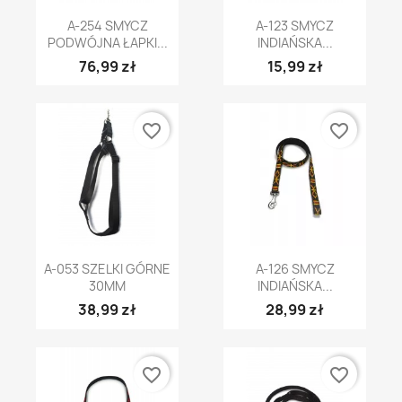
A-254 SMYCZ
A-123 SMYCZ
PODWÓJNA ŁAPKI...
INDIAŃSKA...
76,99 zł
15,99 zł
favorite_border
favorite_border
A-053 SZELKI GÓRNE
A-126 SMYCZ
30MM
INDIAŃSKA...
38,99 zł
28,99 zł
favorite_border
favorite_border