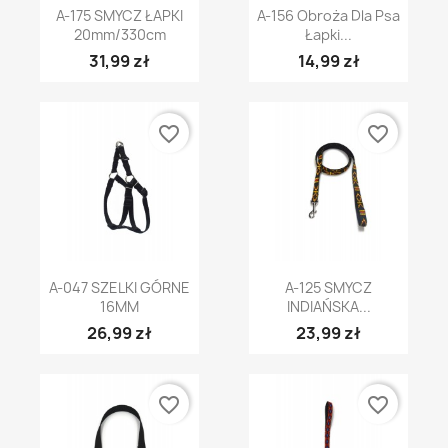
A-175 SMYCZ ŁAPKI
A-156 Obroża Dla Psa
20mm/330cm
Łapki...
31,99 zł
14,99 zł
favorite_border
favorite_border
A-047 SZELKI GÓRNE
A-125 SMYCZ
16MM
INDIAŃSKA...
26,99 zł
23,99 zł
favorite_border
favorite_border