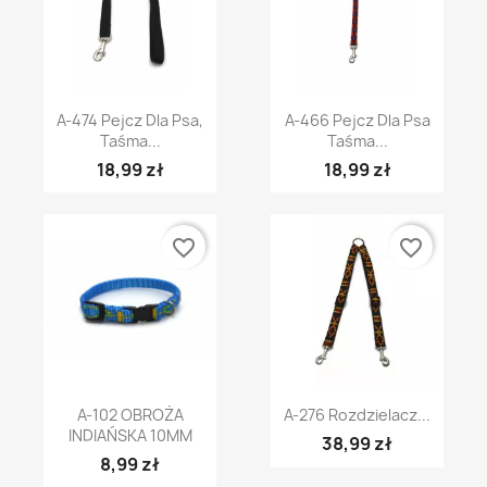
A-474 Pejcz Dla Psa,
A-466 Pejcz Dla Psa
Taśma...
Taśma...
18,99 zł
18,99 zł
favorite_border
favorite_border
A-102 OBROŻA
A-276 Rozdzielacz...
INDIAŃSKA 10MM
38,99 zł
8,99 zł