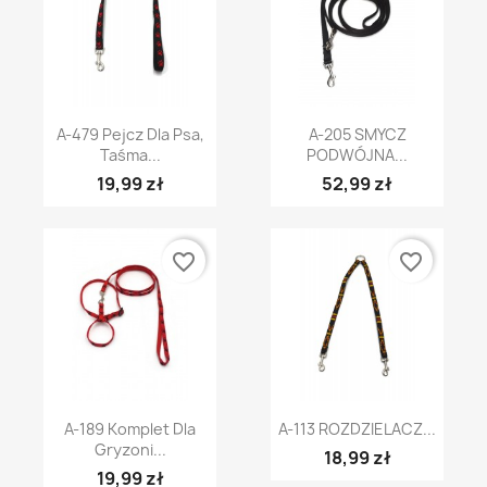
A-479 Pejcz Dla Psa,
A-205 SMYCZ
Taśma...
PODWÓJNA...
19,99 zł
52,99 zł
favorite_border
favorite_border
A-189 Komplet Dla
A-113 ROZDZIELACZ...
Gryzoni...
18,99 zł
19,99 zł