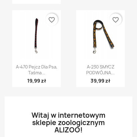
favorite_border
favorite_border
A-470 Pejcz Dla Psa,
A-230 SMYCZ
Taśma...
PODWÓJNA...
19,99 zł
39,99 zł
Witaj w internetowym
sklepie zoologicznym
ALIZOO!