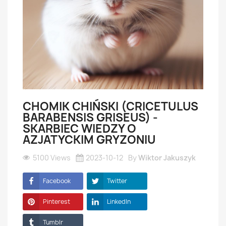
CHOMIK CHIŃSKI (CRICETULUS
BARABENSIS GRISEUS) -
SKARBIEC WIEDZY O
AZJATYCKIM GRYZONIU
5100 Views
2023-10-12
By
Wiktor Jakuszyk
Facebook
Twitter
Pinterest
LinkedIn
Tumblr