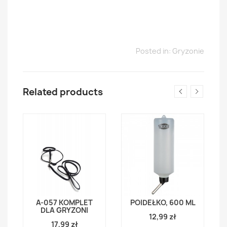
Posted in:
Gryzonie
Related products
A-057 KOMPLET
POIDEŁKO, 600 ML
B
DLA GRYZONI
12,99 zł
17,99 zł