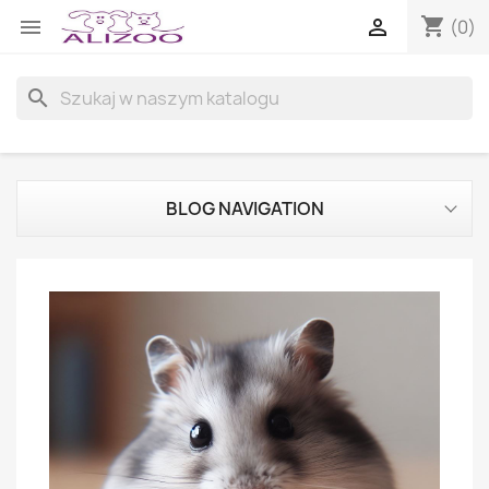
shopping_cart


(0)
search
BLOG NAVIGATION