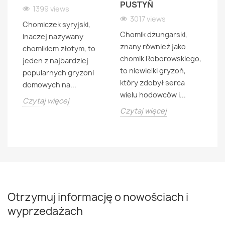
PUSTYŃ
1399 views
3017 views
Chomiczek syryjski,
C
Chomik dżungarski,
inaczej nazywany
zn
znany również jako
chomikiem złotym, to
ch
a
chomik Roborowskiego,
jeden z najbardziej
(P
to niewielki gryzoń,
popularnych gryzoni
to
który zdobył serca
domowych na...
ch
wielu hodowców i...
Czytaj więcej
Cz
Czytaj więcej
Otrzymuj informację o nowościach i
wyprzedażach