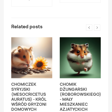
Related posts
CHOMICZEK
CHOMIK
C
SYRYJSKI
DŻUNGARSKI
C
(MESOCRICETUS
(ROBOROWSKIEGO)
(
AURATUS) - KRÓL
- MAŁY
Z
WŚRÓD GRYZONI
MIESZKANIEC
P
DOMOWYCH
AZJATYCKICH
C