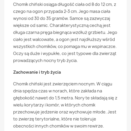
Chomik chiński osiąga długość ciała od 8 do 12 cm, z
czego na ogon przypada 2-3 cm. Jego masa ciała
wynosi od 30 do 35 gramów. Samce są zazwyczaj
większe od samic. Charakterystyczną cechą jest
długa czarna pręga biegnąca wzdłuż grzbietu. Jego
ciało jest walcowate, a ogon jest najdłuższy wśród
wszystkich chomików, co pomaga mu w wspinaczce.
Oczy są duże i wypukłe, co jest typowe dla zwierząt
prowadzących nocny tryb życia.
Zachowanie i tryb życia
Chomik chiński jest zwierzęciem nocnym. W ciągu
dnia spędza czas w norach, które zakłada na
głębokość nawet do 1,5 metra. Nory te składają się z
wielu korytarzy i komór, w których chomik
przechowuje jedzenie oraz wychowuje młode. Jest
to zwierzę terytorialne, które nie toleruje
obecności innych chomików w swoim rewirze.