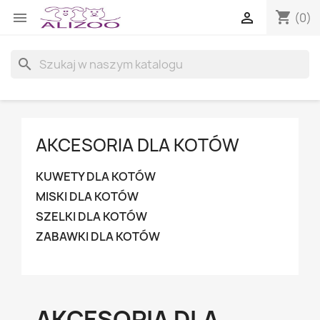
shopping_cart


(0)
search
AKCESORIA DLA KOTÓW
KUWETY DLA KOTÓW
MISKI DLA KOTÓW
SZELKI DLA KOTÓW
ZABAWKI DLA KOTÓW
AKCESORIA DLA