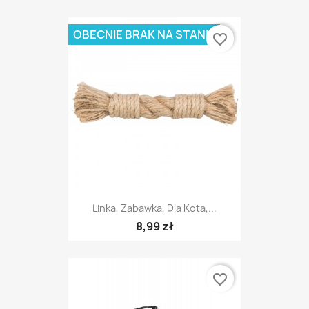
OBECNIE BRAK NA STANIE
favorite_border
Linka, Zabawka, Dla Kota,...
8,99 zł
favorite_border