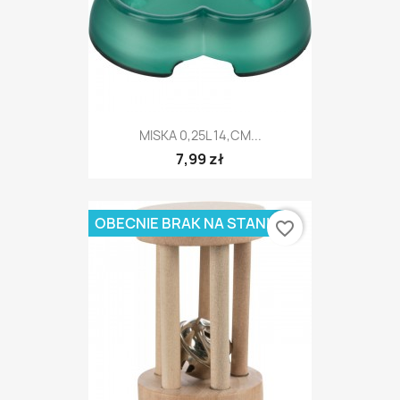
MISKA 0,25L 14,CM...
7,99 zł
OBECNIE BRAK NA STANIE
favorite_border