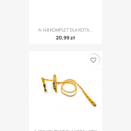
A-148 KOMPLET DLA KOTA...
20,99 zł
favorite_border