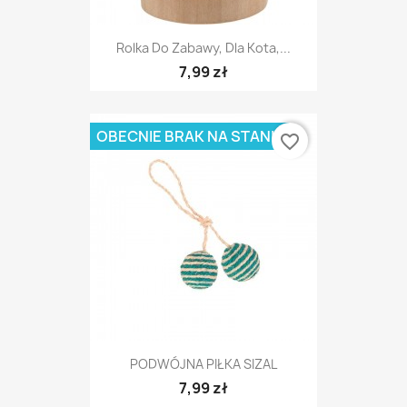
Rolka Do Zabawy, Dla Kota,...
7,99 zł
OBECNIE BRAK NA STANIE
favorite_border
PODWÓJNA PIŁKA SIZAL
7,99 zł