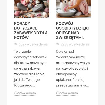
PORADY
ROZWÓJ
DZI
YCH
DOTYCZĄCE
OSOBISTY DZIĘKI
PI
UCHA
ZABAWEK DIY DLA
OPIECE NAD
PO
KRA
KOTÓW.
ZWIERZĘTAMI.
PO
UR
3897 wyświetlenia
2288 wyświetlenia
ZWI
enia
Tworzenie
Opieka nad
2
ucha
domowych zabawek
zwierzetami moze
Pier
st
dla kotow moze byc
miec znaczacy wplyw
zwie
swietna zabawa
na rozwoj osobisty i
jak 
zarowno dla Ciebie,
emocjonalny
byc 
nad
jak i dla Twojego
opiekuna. Ponizej
prz
futrzanego...
przedstawiam kilka...
posp
Czytaj więcej
Czytaj więcej
Wazn
Czyt