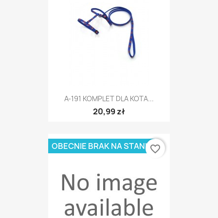
A-191 KOMPLET DLA KOTA...
20,99 zł
OBECNIE BRAK NA STANIE
favorite_border