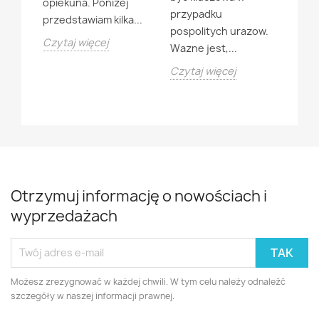
opiekuna. Ponizej
sie 
przypadku
przedstawiam kilka...
Czyt
pospolitych urazow.
j...
Czytaj więcej
Wazne jest,...
Czytaj więcej
Otrzymuj informację o nowościach i
wyprzedażach
Możesz zrezygnować w każdej chwili. W tym celu należy odnaleźć
szczegóły w naszej informacji prawnej.