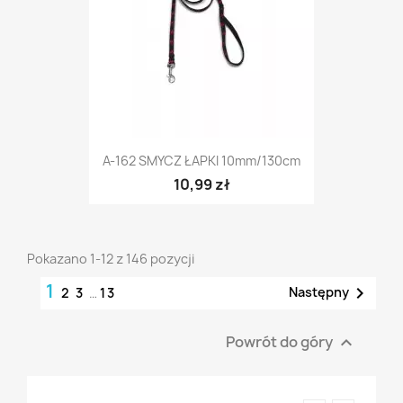
A-162 SMYCZ ŁAPKI 10mm/130cm
10,99 zł
Pokazano 1-12 z 146 pozycji
1

Następny
2
3
…
13
Powrót do góry
