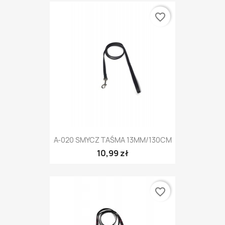
favorite_border
A-020 SMYCZ TAŚMA 13MM/130CM
10,99 zł
favorite_border