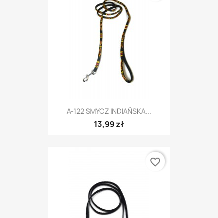
A-122 SMYCZ INDIAŃSKA...
13,99 zł
favorite_border