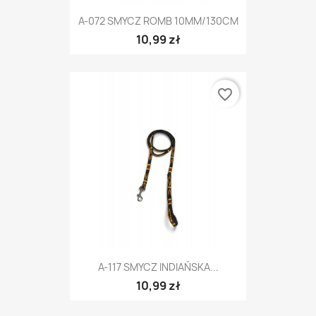
A-072 SMYCZ ROMB 10MM/130CM
10,99 zł
favorite_border
A-117 SMYCZ INDIAŃSKA...
10,99 zł