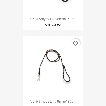
A-310 Smycz Lina 8mm/130cm
20,99 zł
favorite_border
A-315 Smycz Lina 6mm/180cm