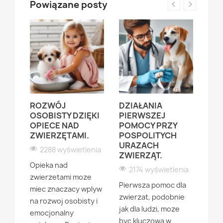
Powiązane posty
Ć
ROZWÓJ
DZIAŁANIA
OPI
OSOBISTY DZIĘKI
PIERWSZEJ
ZW
OPIECE NAD
POMOCY PRZY
CZA
 W
ZWIERZĘTAMI.
POSPOLITYCH
1
URAZACH
2288 wyświetlenia
ZWIERZĄT.
Opi
enia
Opieka nad
zwie
2174 wyświetlenia
u
zwierzetami moze
swi
Pierwsza pomoc dla
miec znaczacy wplyw
doda
zwierzat, podobnie
e
na rozwoj osobisty i
prz
jak dla ludzi, moze
emocjonalny
Swie
byc kluczowa w