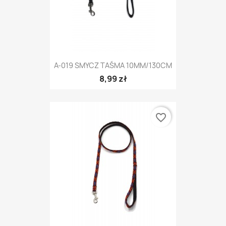
A-019 SMYCZ TAŚMA 10MM/130CM
8,99 zł
favorite_border