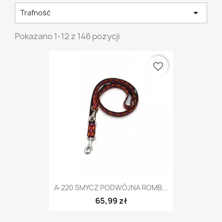

Trafność
Pokazano 1-12 z 146 pozycji
favorite_border
A-220 SMYCZ PODWÓJNA ROMB...
65,99 zł