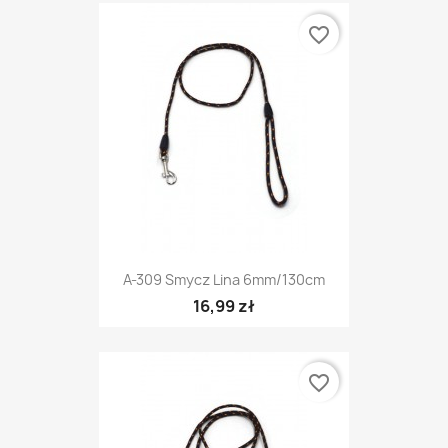
favorite_border
A-309 Smycz Lina 6mm/130cm
16,99 zł
favorite_border