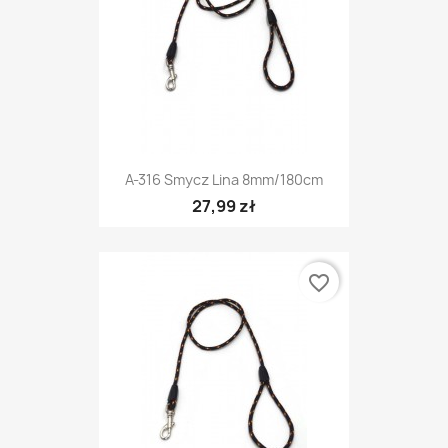
A-316 Smycz Lina 8mm/180cm
27,99 zł
favorite_border