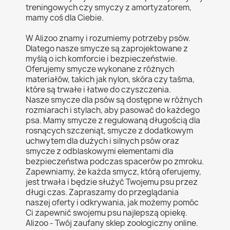
treningowych czy smyczy z amortyzatorem,
mamy coś dla Ciebie.
W Alizoo znamy i rozumiemy potrzeby psów.
Dlatego nasze smycze są zaprojektowane z
myślą o ich komforcie i bezpieczeństwie.
Oferujemy smycze wykonane z różnych
materiałów, takich jak nylon, skóra czy taśma,
które są trwałe i łatwe do czyszczenia.
Nasze smycze dla psów są dostępne w różnych
rozmiarach i stylach, aby pasować do każdego
psa. Mamy smycze z regulowaną długością dla
rosnących szczeniąt, smycze z dodatkowym
uchwytem dla dużych i silnych psów oraz
smycze z odblaskowymi elementami dla
bezpieczeństwa podczas spacerów po zmroku.
Zapewniamy, że każda smycz, którą oferujemy,
jest trwała i będzie służyć Twojemu psu przez
długi czas. Zapraszamy do przeglądania
naszej oferty i odkrywania, jak możemy pomóc
Ci zapewnić swojemu psu najlepszą opiekę.
Alizoo - Twój zaufany sklep zoologiczny online.