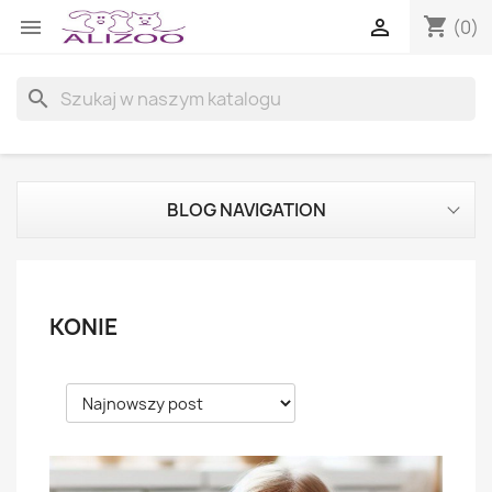
shopping_cart


(0)
search
BLOG NAVIGATION
KONIE