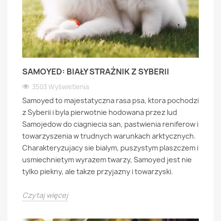
SAMOYED: BIAŁY STRAŻNIK Z SYBERII
3503 Wyświetlenia
Samoyed to majestatyczna rasa psa, ktora pochodzi
z Syberii i byla pierwotnie hodowana przez lud
Samojedow do ciagniecia san, pastwienia reniferow i
towarzyszenia w trudnych warunkach arktycznych.
Charakteryzujacy sie bialym, puszystym plaszczem i
usmiechnietym wyrazem twarzy, Samoyed jest nie
tylko piekny, ale takze przyjazny i towarzyski.
Czytaj więcej