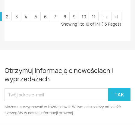
....
2
3
4
5
6
7
8
9
10
11
>
>|
Showing 1 to 10 of 141 (15 Pages)
Otrzymuj informację o nowościach i
wyprzedażach
Możesz zrezygnować w każdej chwili. W tym celu należy odnaleźć
szczegóły w naszej informacji prawnej.