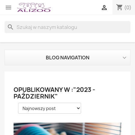
shopping_cart


(0)
search
BLOG NAVIGATION
OPUBLIKOWANY W :"2023 -
PAŹDZIERNIK"