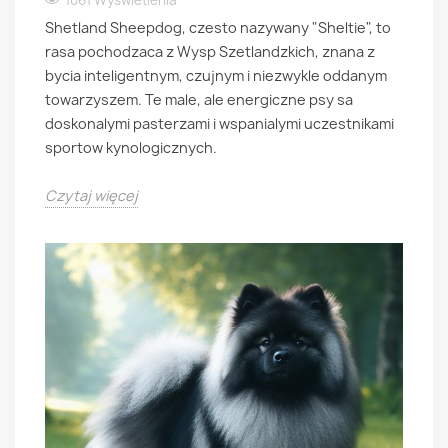
1061 Wyświetlenia
Shetland Sheepdog, czesto nazywany "Sheltie", to
rasa pochodzaca z Wysp Szetlandzkich, znana z
bycia inteligentnym, czujnym i niezwykle oddanym
towarzyszem. Te male, ale energiczne psy sa
doskonalymi pasterzami i wspanialymi uczestnikami
sportow kynologicznych.
Czytaj więcej