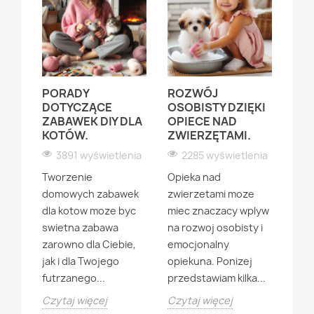
PORADY
ROZWÓJ
DZI
YCH
DOTYCZĄCE
OSOBISTY DZIĘKI
PI
UCHA
ZABAWEK DIY DLA
OPIECE NAD
PO
KRA
KOTÓW.
ZWIERZĘTAMI.
PO
UR
3891 wyświetlenia
2285 wyświetlenia
ZWI
enia
Tworzenie
Opieka nad
2
ucha
domowych zabawek
zwierzetami moze
Pier
st
dla kotow moze byc
miec znaczacy wplyw
zwie
swietna zabawa
na rozwoj osobisty i
jak 
zarowno dla Ciebie,
emocjonalny
byc 
nad
jak i dla Twojego
opiekuna. Ponizej
prz
futrzanego...
przedstawiam kilka...
posp
Czytaj więcej
Czytaj więcej
Wazn