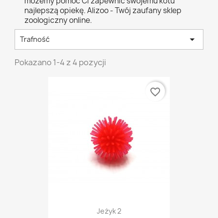
możemy pomóc Ci zapewnić swojemu kotu
najlepszą opiekę. Alizoo - Twój zaufany sklep
zoologiczny online.

Trafność
Pokazano 1-4 z 4 pozycji
favorite_border
Jeżyk 2