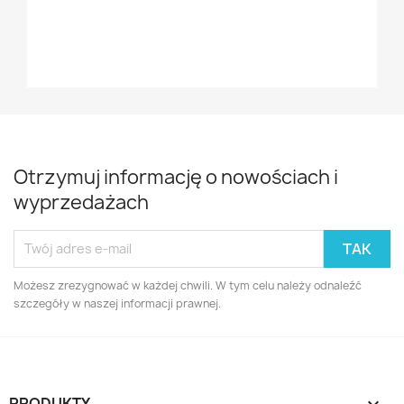
Czyt
Otrzymuj informację o nowościach i
wyprzedażach
Możesz zrezygnować w każdej chwili. W tym celu należy odnaleźć
szczegóły w naszej informacji prawnej.
PRODUKTY
