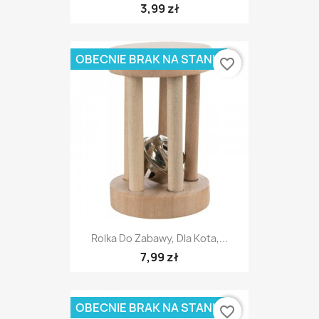
3,99 zł
OBECNIE BRAK NA STANIE
favorite_border
Rolka Do Zabawy, Dla Kota,...
7,99 zł
OBECNIE BRAK NA STANIE
favorite_border