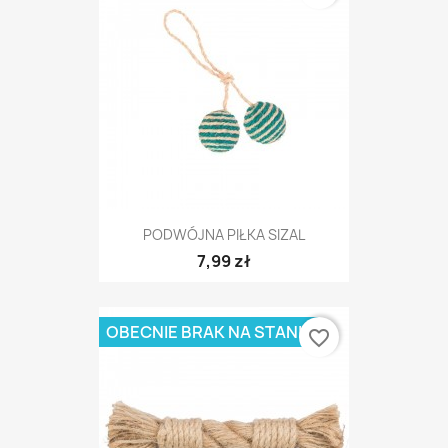
PODWÓJNA PIŁKA SIZAL
7,99 zł
OBECNIE BRAK NA STANIE
favorite_border