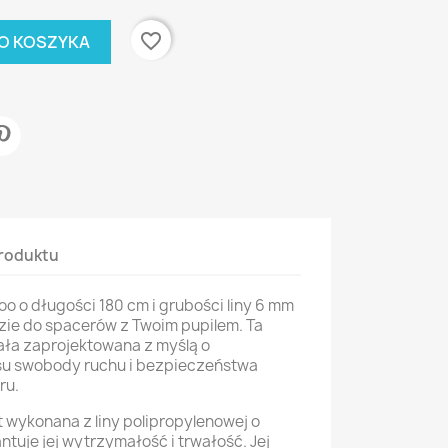
favorite_border
O KOSZYKA
roduktu
oo o długości 180 cm i grubości liny 6 mm
zie do spacerów z Twoim pupilem. Ta
ła zaprojektowana z myślą o
u swobody ruchu i bezpieczeństwa
ru.
t wykonana z liny polipropylenowej o
tuje jej wytrzymałość i trwałość. Jej