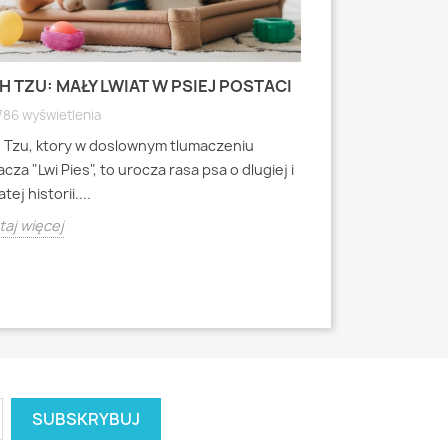
H TZU: MAŁY LWIAT W PSIEJ POSTACI
MOPS: MAŁY PI
WYRAZISTEJ
786 wyświetlenia
4787 wyświetlen
h Tzu, ktory w doslownym tlumaczeniu
Mops to jedna z 
cza "Lwi Pies", to urocza rasa psa o dlugiej i
miniaturowych, k
tej historii....
starozytnych Chi
aj więcej
Czytaj więcej