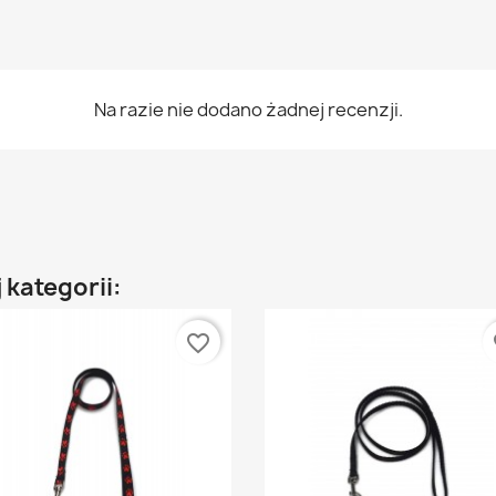
Na razie nie dodano żadnej recenzji.
 kategorii:
favorite_border
fa