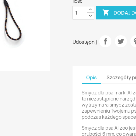
Ilość

DODAJ D
Udostępnij
Opis
Szczegóły p
Smycz dla psa marki Aliz
to niezastąpione narzęd
wytrzymała smycz zosta
zapewnieniu Twojemu ps
podczas każdego space
Smycz dla psa Alizoo jes
grubości 6 mm, co gwaran