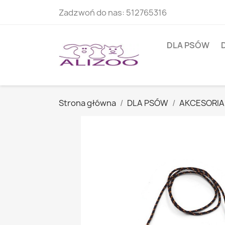
Zadzwoń do nas:
512765316
DLA PSÓW
Strona główna
DLA PSÓW
AKCESORIA