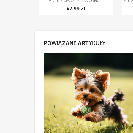
A-201 SMYCZ PODWÓJNA...
A-0
47,99 zł
POWIĄZANE ARTYKUŁY