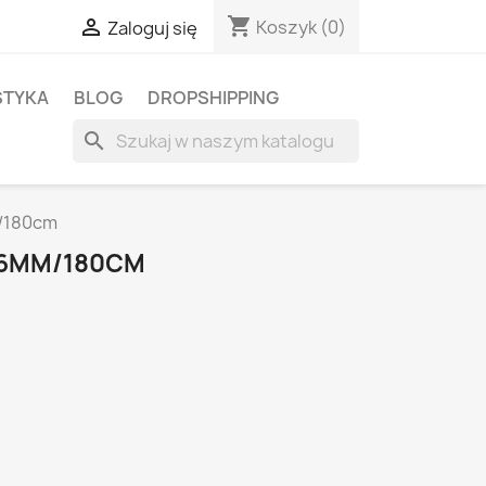
shopping_cart

Koszyk
(0)
Zaloguj się
STYKA
BLOG
DROPSHIPPING
search
m/180cm
A 6MM/180CM