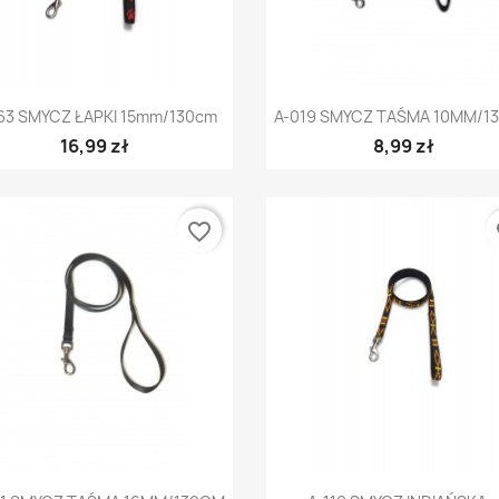
Szybki podgląd
Szybki podgląd


63 SMYCZ ŁAPKI 15mm/130cm
A-019 SMYCZ TAŚMA 10MM/1
16,99 zł
8,99 zł
favorite_border
fa
Szybki podgląd
Szybki podgląd

