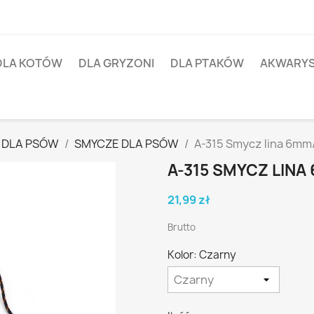
DLA KOTÓW
DLA GRYZONI
DLA PTAKÓW
AKWARY
 DLA PSÓW
SMYCZE DLA PSÓW
A-315 Smycz lina 6m
A-315 SMYCZ LIN
21,99 zł
Brutto
Kolor: Czarny