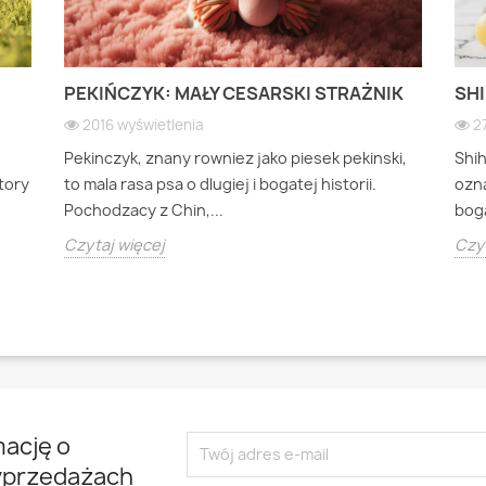
PEKIŃCZYK: MAŁY CESARSKI STRAŻNIK
SHI
2016 wyświetlenia
2
Pekinczyk, znany rowniez jako piesek pekinski,
Shi
ktory
to mala rasa psa o dlugiej i bogatej historii.
ozna
Pochodzacy z Chin,...
boga
Czytaj więcej
Czyt
mację o
yprzedażach