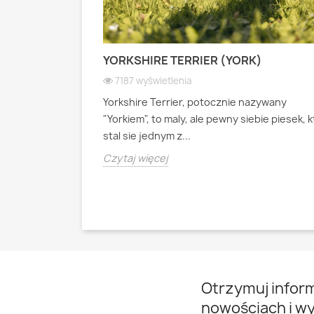
 PASTERSKI):
YORKSHIRE TERRIER (YORK)
 WIOSEK
7187 wyświetlenia
Yorkshire Terrier, potocznie nazywany
ianski pies
"Yorkiem", to maly, ale pewny siebie piesek, 
psa pasterskiego
stal sie jednym z...
Czytaj więcej
Otrzymuj infor
nowościach i w