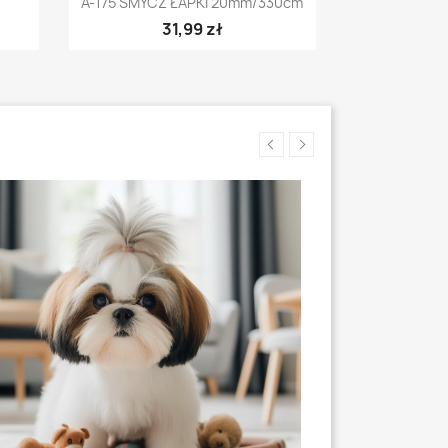
.
A-175 SMYCZ ŁAPKI 20mm/330cm
31,99 zł