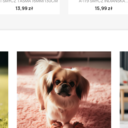
21 SMYCZ TAŚMA 16MM/130CM
A-119 SMYCZ INDIAŃSKA..
13,99 zł
15,99 zł