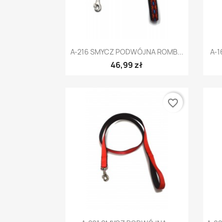
Szybki podgląd

A-216 SMYCZ PODWÓJNA ROMB...
A-1
46,99 zł
favorite_border
Szybki podgląd
