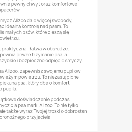
pewnia pewny chwyt oraz komfortowe
spacerów.
smycz Alizoo daje więcej swobody,
c idealną kontrolę nad psem. To
la małych psów, które cieszą się
owietrzu.
t praktyczna i łatwa w obsłudze.
pewnia pewne trzymanie psa, a
szybkie i bezpieczne odpięcie smyczy.
a Alizoo, zapewnisz swojemu pupilowi
świeżym powietrzu. To niezastąpione
iekuna psa, który dba o komfort i
 pupila.
yjątkowe doświadczenie podczas
cz dla psa marki Alizoo. To nie tylko
ale także wyraz Twojej troski o dobrostan
oronożnego przyjaciela.