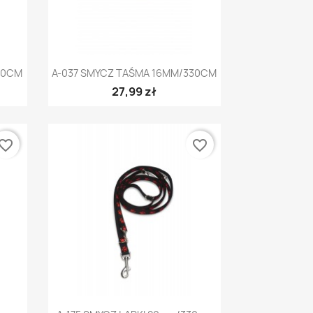
Szybki podgląd

30CM
A-037 SMYCZ TAŚMA 16MM/330CM
27,99 zł
vorite_border
favorite_border
Szybki podgląd
