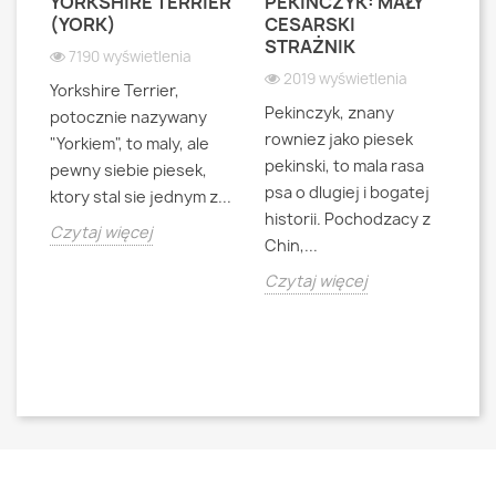
YORKSHIRE TERRIER
PEKIŃCZYK: MAŁY
S
S
(YORK)
CESARSKI
L
STRAŻNIK
P
7190 wyświetlenia
2019 wyświetlenia
Yorkshire Terrier,
Pekinczyk, znany
Sh
potocznie nazywany
rowniez jako piesek
d
"Yorkiem", to maly, ale
pekinski, to mala rasa
t
pewny siebie piesek,
psa o dlugiej i bogatej
"L
ktory stal sie jednym z...
historii. Pochodzacy z
ra
jna
Czytaj więcej
Chin,...
bo
o
Czytaj więcej
Cz