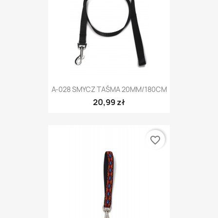
A-028 SMYCZ TAŚMA 20MM/180CM
20,99 zł
favorite_border