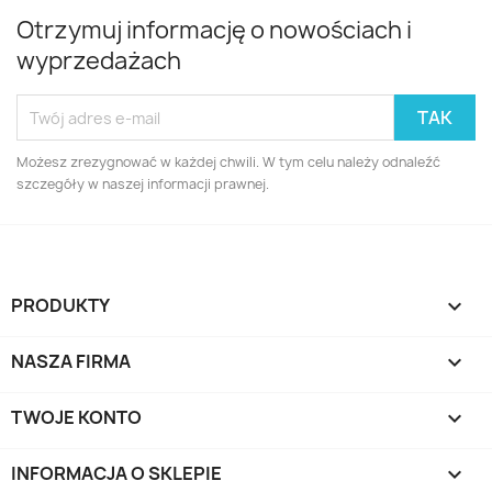
Otrzymuj informację o nowościach i
wyprzedażach
Możesz zrezygnować w każdej chwili. W tym celu należy odnaleźć
szczegóły w naszej informacji prawnej.
PRODUKTY

NASZA FIRMA

TWOJE KONTO

INFORMACJA O SKLEPIE
keyboard_arrow_down