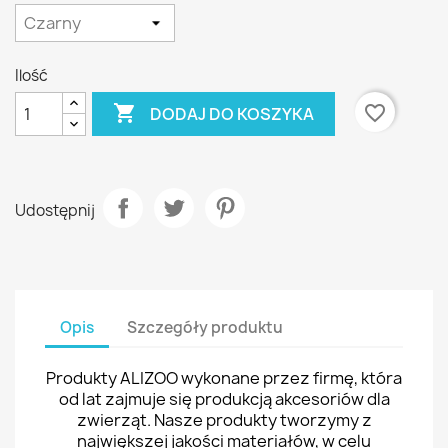
Ilość

favorite_border
DODAJ DO KOSZYKA
Udostępnij
Opis
Szczegóły produktu
Produkty ALIZOO wykonane przez firmę, która
od lat zajmuje się produkcją akcesoriów dla
zwierząt. Nasze produkty tworzymy z
największej jakości materiałów, w celu