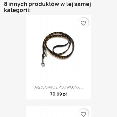
8 innych produktów w tej samej
kategorii:
favorite_border
A-238 SMYCZ PODWÓJNA...
70,99 zł
favorite_border