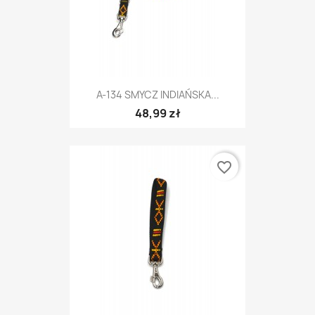
A-134 SMYCZ INDIAŃSKA...
48,99 zł
favorite_border