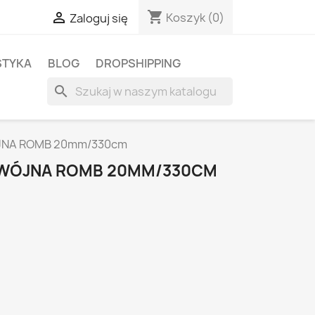
shopping_cart

Koszyk
(0)
Zaloguj się
STYKA
BLOG
DROPSHIPPING
search
JNA ROMB 20mm/330cm
DWÓJNA ROMB 20MM/330CM