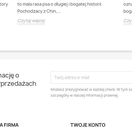
ktory
to mala rasa psa o dlugiej i bogatej historii.
ozna
Pochodzacy z Chin,...
boga
Czytaj więcej
Czyt
mację o
yprzedażach
Możesz zrezygnować w każdej chwili. W tym ce
szczegóły w naszej informacji prawnej.
A FIRMA
TWOJE KONTO