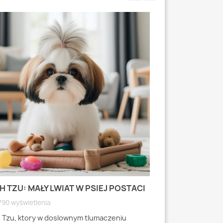
H TZU: MAŁY LWIAT W PSIEJ POSTACI
MOPS: MAŁY PI
WYRAZISTEJ
790 wyświetlenia
4791 wyświetlen
h Tzu, ktory w doslownym tlumaczeniu