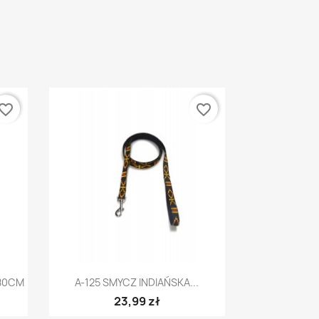
vorite_border
favorite_border
Szybki podgląd

80CM
A-125 SMYCZ INDIAŃSKA...
23,99 zł