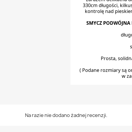
330cm długości, kilku
kontrolę nad pieskie
SMYCZ PODWÓJNA 
dług
Prosta, solid
( Podane rozmiary są or
w za
Na razie nie dodano żadnej recenzji.