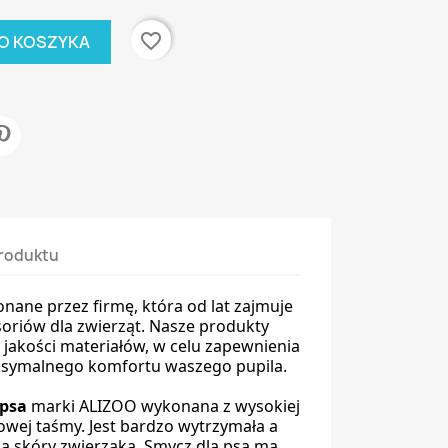
favorite_border
O KOSZYKA
roduktu
ane przez firmę, która od lat zajmuje
soriów dla zwierząt. Nasze produkty
 jakości materiałów, w celu zapewnienia
ksymalnego komfortu waszego pupila.
 psa
marki ALIZOO wykonana z wysokiej
owej taśmy. Jest bardzo wytrzymała a
la skóry zwierzaka. Smycz dla psa ma