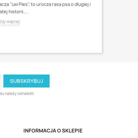
Mops to jedna z 
cza "Lwi Pies", to urocza rasa psa o dlugiej i
miniaturowych, k
tej historii....
starozytnych Chi
aj więcej
Czytaj więcej
lu należy odnaleźć
INFORMACJA O SKLEPIE