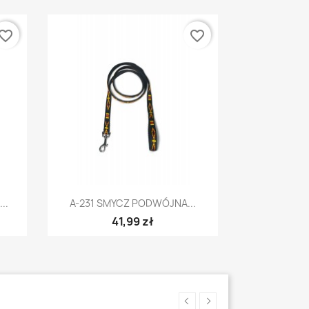
vorite_border
favorite_border
Szybki podgląd

..
A-231 SMYCZ PODWÓJNA...
41,99 zł