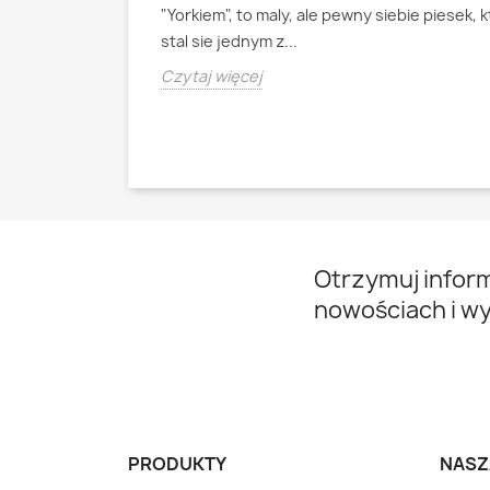
ianski pies
"Yorkiem", to maly, ale pewny siebie piesek, 
psa pasterskiego
stal sie jednym z...
Czytaj więcej
Otrzymuj infor
nowościach i w
PRODUKTY
NASZ