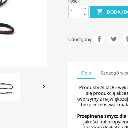
Ilość

DODAJ D
Udostępnij
Opis
Szczegóły p

Produkty ALIZOO wykon
się produkcją akce
tworzymy z największej
bezpieczeństwa i ma
Przepinana smycz dla
jakości polipropylen
zarazem delikatna d