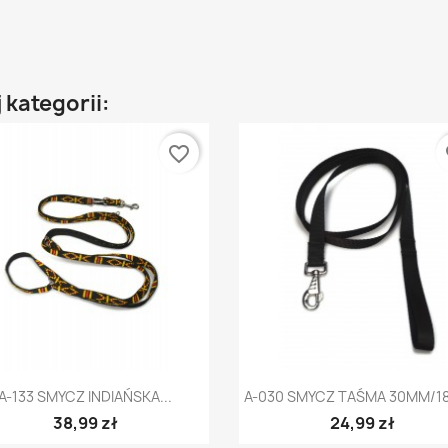
 kategorii:
favorite_border
fa
Szybki podgląd
Szybki podgląd


A-133 SMYCZ INDIAŃSKA...
A-030 SMYCZ TAŚMA 30MM/1
38,99 zł
24,99 zł