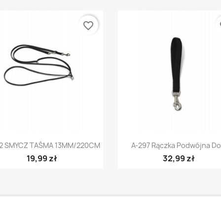
favorite_border
fa
Szybki podgląd
Szybki podgląd


32 SMYCZ TAŚMA 13MM/220CM
A-297 Rączka Podwójna Do.
19,99 zł
32,99 zł