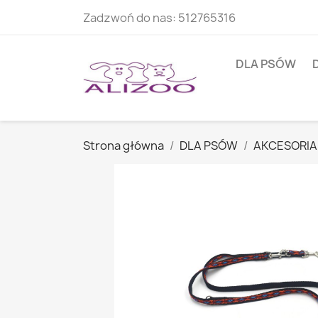
Zadzwoń do nas:
512765316
DLA PSÓW
Strona główna
DLA PSÓW
AKCESORIA