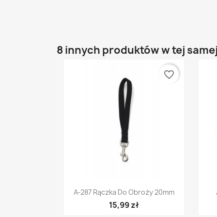
8 innych produktów w tej samej
favorite_border
Szybki podgląd

A-287 Rączka Do Obroży 20mm
15,99 zł