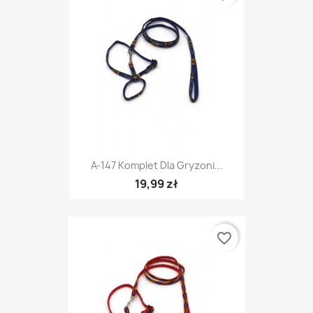
A-147 Komplet Dla Gryzoni...
19,99 zł
favorite_border