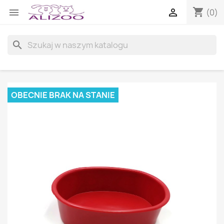
shopping_cart


(0)
search
OBECNIE BRAK NA STANIE