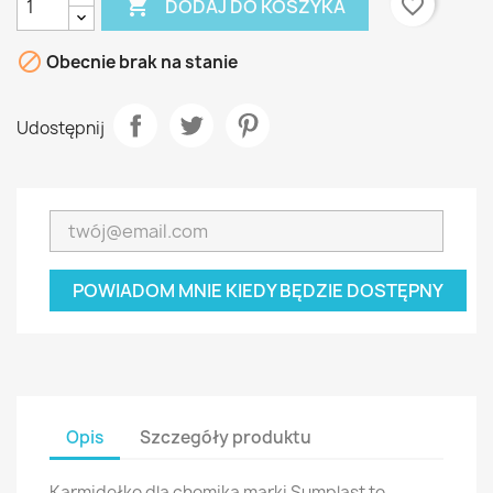

favorite_border
DODAJ DO KOSZYKA

Obecnie brak na stanie
Udostępnij
POWIADOM MNIE KIEDY BĘDZIE DOSTĘPNY
Opis
Szczegóły produktu
Karmidełko dla chomika marki Sumplast to