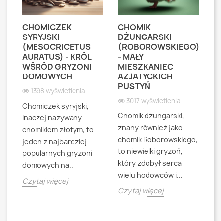
I
CHOMICZEK
CHOMIK
C
SYRYJSKI
DŻUNGARSKI
(
(MESOCRICETUS
(ROBOROWSKIEGO)
B
)
AURATUS) - KRÓL
- MAŁY
G
WŚRÓD GRYZONI
MIESZKANIEC
S
DOMOWYCH
AZJATYCKICH
A
PUSTYŃ
G
1398 wyświetlenia
3017 wyświetlenia
Chomiczek syryjski,
Chomik dżungarski,
Ch
inaczej nazywany
znany również jako
ró
chomikiem złotym, to
chomik Roborowskiego,
ba
jeden z najbardziej
.
to niewielki gryzoń,
ni
popularnych gryzoni
który zdobył serca
z
domowych na...
wielu hodowców i...
wś
Czytaj więcej
Czytaj więcej
Cz