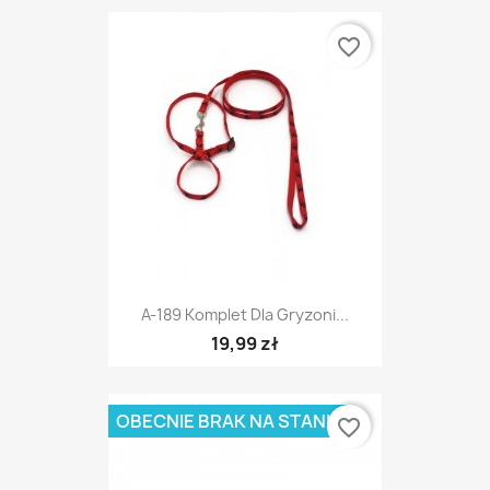
favorite_border
A-189 Komplet Dla Gryzoni...
19,99 zł
OBECNIE BRAK NA STANIE
favorite_border