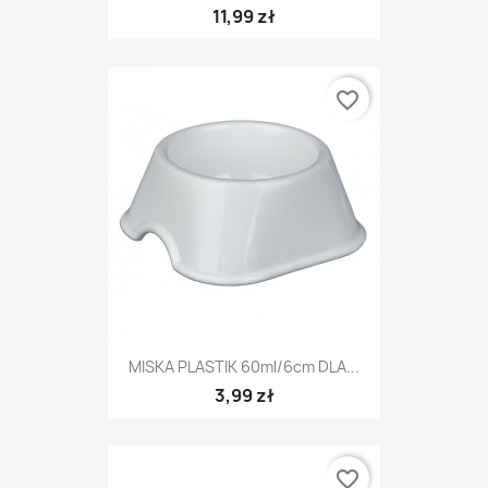
11,99 zł
favorite_border
MISKA PLASTIK 60ml/6cm DLA...
3,99 zł
favorite_border