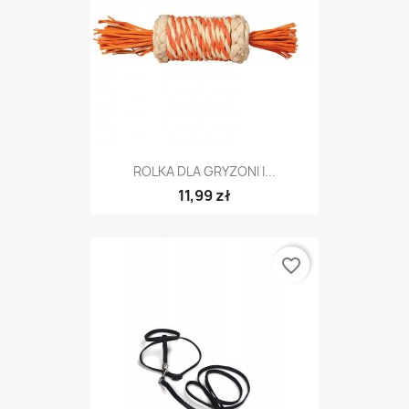
ROLKA DLA GRYZONI I...
11,99 zł
favorite_border