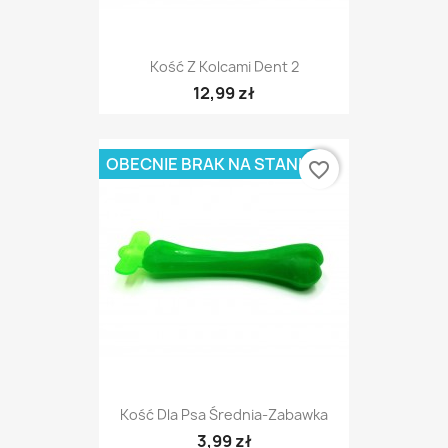
Kość Z Kolcami Dent 2
12,99 zł
OBECNIE BRAK NA STANIE
favorite_border
Kość Dla Psa Średnia-Zabawka
3,99 zł