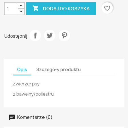

favorite_border
DODAJ DO KOSZYKA
Udostępnij
Opis
Szczegóły produktu
Zwierzę: psy
z bawelny/poliestru
Komentarze (0)