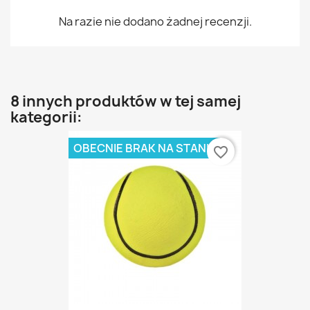
Na razie nie dodano żadnej recenzji.
8 innych produktów w tej samej
kategorii:
OBECNIE BRAK NA STANIE
favorite_border