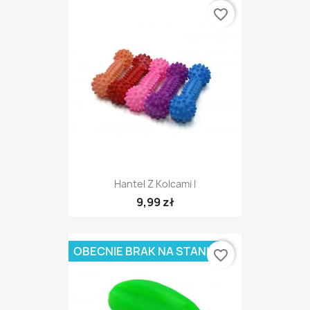
favorite_border
Hantel Z Kolcami I
9,99 zł
OBECNIE BRAK NA STANIE
favorite_border