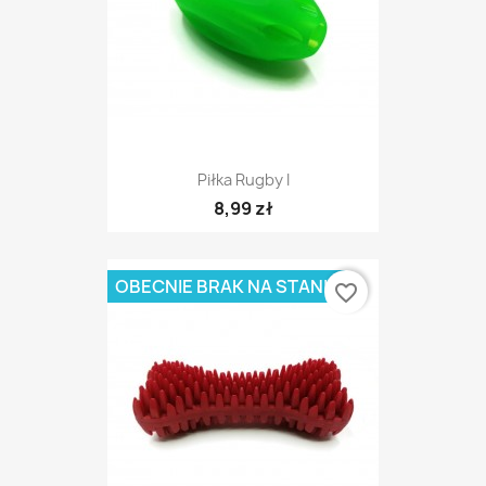
Piłka Rugby I
8,99 zł
OBECNIE BRAK NA STANIE
favorite_border