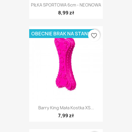
PIŁKA SPORTOWA 6cm - NEONOWA
8,99 zł
OBECNIE BRAK NA STANIE
favorite_border
Barry King Mała Kostka XS...
7,99 zł