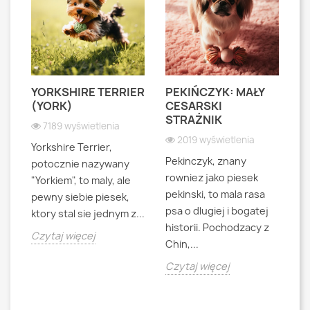
YORKSHIRE TERRIER
PEKIŃCZYK: MAŁY
S
S
(YORK)
CESARSKI
L
STRAŻNIK
P
7189 wyświetlenia
2019 wyświetlenia
Yorkshire Terrier,
Pekinczyk, znany
Sh
potocznie nazywany
rowniez jako piesek
d
"Yorkiem", to maly, ale
pekinski, to mala rasa
t
pewny siebie piesek,
psa o dlugiej i bogatej
"L
ktory stal sie jednym z...
historii. Pochodzacy z
ra
jna
Czytaj więcej
Chin,...
bo
o
Czytaj więcej
Cz