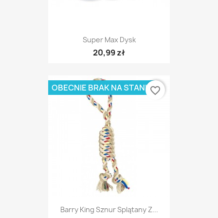
Super Max Dysk
20,99 zł
OBECNIE BRAK NA STANIE
favorite_border
Barry King Sznur Splątany Z...