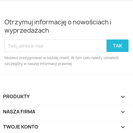
Otrzymuj informację o nowościach i
wyprzedażach
Możesz zrezygnować w każdej chwili. W tym celu należy odnaleźć
szczegóły w naszej informacji prawnej.
PRODUKTY

NASZA FIRMA

TWOJE KONTO
