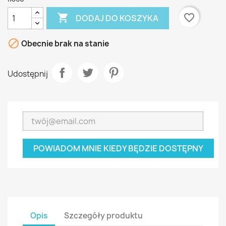

favorite_border
DODAJ DO KOSZYKA

Obecnie brak na stanie
Udostępnij
POWIADOM MNIE KIEDY BĘDZIE DOSTĘPNY
Opis
Szczegóły produktu