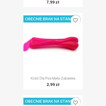
7,99 zł
OBECNIE BRAK NA STANIE
favorite_border
Kość Dla Psa Mała-Zabawka
2,99 zł
OBECNIE BRAK NA STANIE
favorite_border