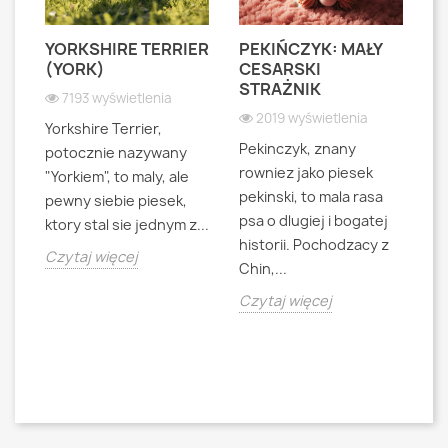
YORKSHIRE TERRIER
PEKIŃCZYK: MAŁY
S
S
(YORK)
CESARSKI
L
STRAŻNIK
P
7193 wyświetlenia
2019 wyświetlenia
Yorkshire Terrier,
Pekinczyk, znany
Sh
potocznie nazywany
rowniez jako piesek
d
"Yorkiem", to maly, ale
pekinski, to mala rasa
t
pewny siebie piesek,
psa o dlugiej i bogatej
"L
ktory stal sie jednym z...
historii. Pochodzacy z
ra
jna
Czytaj więcej
Chin,...
bo
o
Czytaj więcej
Cz