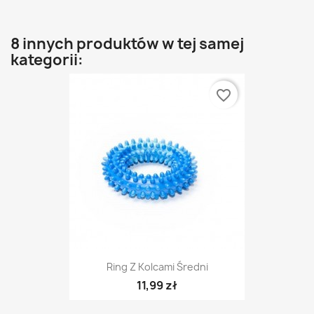
8 innych produktów w tej samej
kategorii:
favorite_border
Ring Z Kolcami Średni
11,99 zł