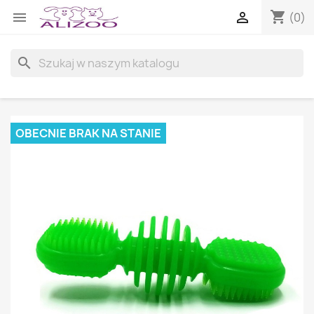
shopping_cart


(0)
search
OBECNIE BRAK NA STANIE