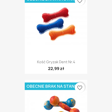
favorite_border
Kość Gryzak Dent Nr.4
22,99 zł
OBECNIE BRAK NA STANIE
favorite_border