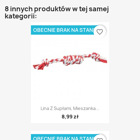
8 innych produktów w tej samej
kategorii:
OBECNIE BRAK NA STANIE
favorite_border
Lina Z Supłami, Mieszanka...
8,99 zł
OBECNIE BRAK NA STANIE