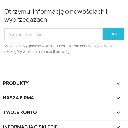
Otrzymuj informację o nowościach i
wyprzedażach
Możesz zrezygnować w każdej chwili. W tym celu należy odnaleźć
szczegóły w naszej informacji prawnej.
PRODUKTY

NASZA FIRMA

TWOJE KONTO

INFORMACJA O SKLEPIE
keyboard_arrow_down