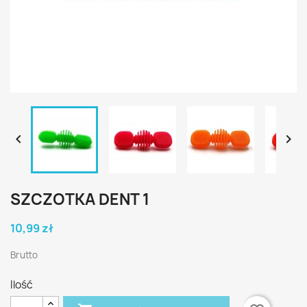


SZCZOTKA DENT 1
10,99 zł
Brutto
Ilość