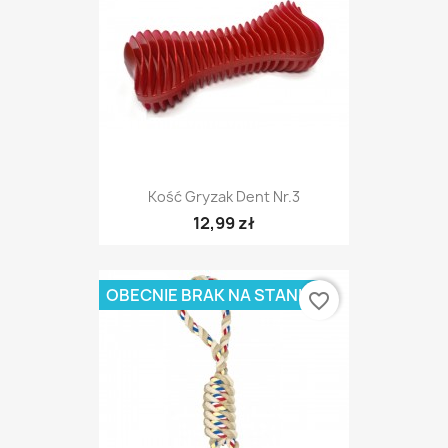
Kość Gryzak Dent Nr.3
12,99 zł
OBECNIE BRAK NA STANIE
favorite_border