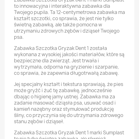
to innowacyjna i interaktywna zabawka dla
Twojego pupila. Ta 12-centymetrowa zabawka ma
kształt szczotki, co sprawia, że jest nie tylko
świetną zabawką, ale także pomocna w
utrzymaniu zdrowych zębów i dziąseł Twojego
psa.
Zabawka Szczotka Gryzak Dent 1 została
wykonana z wysokiej jakości materiałów, które są
bezpieczne dla zwierząt. Jest trwała i
wytrzymała, odporna na gryzienie i szarpanie,
co sprawia, że zapewnia długotrwałą zabawę.
Jej specjalny kształt i tekstura sprawiają, że pies
może gryźć i żuć tę zabawkę, jednocześnie
dbając o higienę jamy ustnej. Zabawka ma za
zadanie masować dziąsła psa, usuwać osad i
kamień nazębny oraz stymulować produkcję
śliny, co przyczynia się do utrzymania zdrowego
stanu zębów i dziąseł.
Zabawka Szczotka Gryzak Dent 1 marki Sumplast
to nie tylko świetna zabawka, ale również