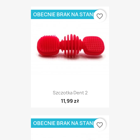
OBECNIE BRAK NA STANIE
favorite_border
Szczotka Dent 2
11,99 zł
OBECNIE BRAK NA STANIE
favorite_border