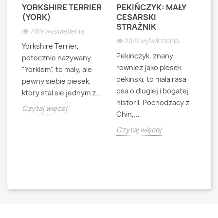
YORKSHIRE TERRIER
PEKIŃCZYK: MAŁY
S
S
(YORK)
CESARSKI
L
STRAŻNIK
P
7189 wyświetlenia
2019 wyświetlenia
Yorkshire Terrier,
Pekinczyk, znany
Sh
potocznie nazywany
rowniez jako piesek
d
"Yorkiem", to maly, ale
pekinski, to mala rasa
t
pewny siebie piesek,
psa o dlugiej i bogatej
"L
ktory stal sie jednym z...
historii. Pochodzacy z
ra
jna
Czytaj więcej
Chin,...
bo
o
Czytaj więcej
Cz