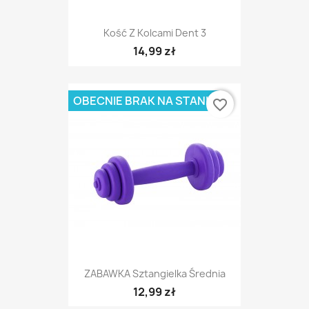
Kość Z Kolcami Dent 3
14,99 zł
OBECNIE BRAK NA STANIE
favorite_border
ZABAWKA Sztangielka Średnia
12,99 zł