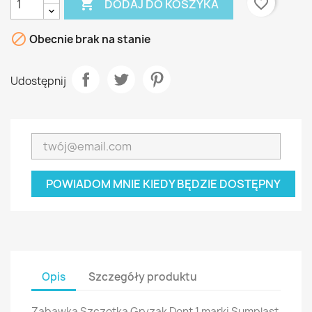

favorite_border
DODAJ DO KOSZYKA

Obecnie brak na stanie
Udostępnij
POWIADOM MNIE KIEDY BĘDZIE DOSTĘPNY
Opis
Szczegóły produktu
Zabawka Szczotka Gryzak Dent 1 marki Sumplast