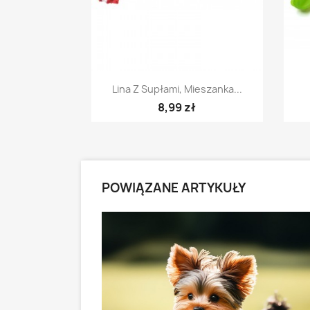
Szybki podgląd

Lina Z Supłami, Mieszanka...
8,99 zł
POWIĄZANE ARTYKUŁY