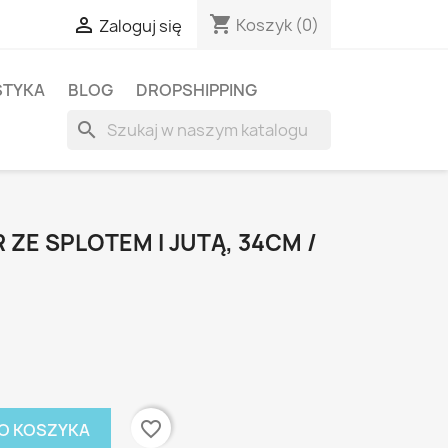
shopping_cart

Koszyk
(0)
Zaloguj się
STYKA
BLOG
DROPSHIPPING
search
 ZE SPLOTEM I JUTĄ, 34CM /
favorite_border
O KOSZYKA