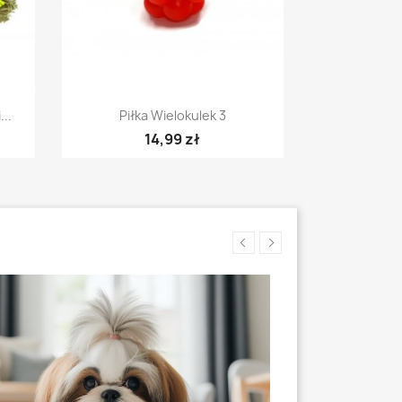
Szybki podgląd

..
Piłka Wielokulek 3
14,99 zł