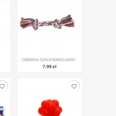
Szybki podgląd

ZABAWKA SZNUR BAWEŁNIANY...
7,99 zł
E
vorite_border
favorite_border