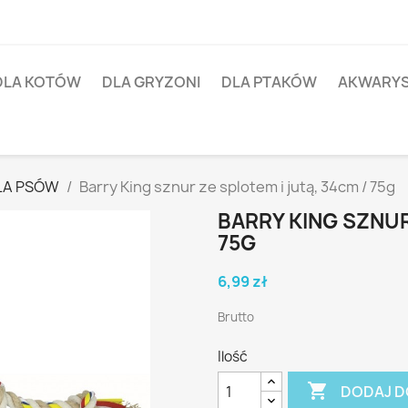
DLA KOTÓW
DLA GRYZONI
DLA PTAKÓW
AKWARY
LA PSÓW
Barry King sznur ze splotem i jutą, 34cm / 75g
BARRY KING SZNUR
75G
6,99 zł
Brutto
Ilość

DODAJ D