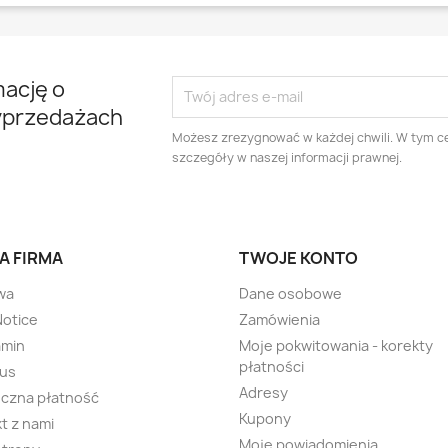
mację o
yprzedażach
Możesz zrezygnować w każdej chwili. W tym ce
szczegóły w naszej informacji prawnej.
A FIRMA
TWOJE KONTO
wa
Dane osobowe
Notice
Zamówienia
amin
Moje pokwitowania - korekty
płatności
 us
Adresy
czna płatność
Kupony
t z nami
Moje powiadomienia