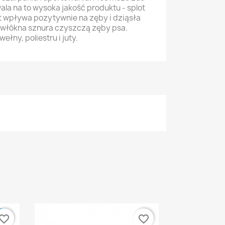
ala na to wysoka jakość produktu - splot
t wpływa pozytywnie na zęby i dziąsła
 włókna sznura czyszczą zęby psa.
ny, poliestru i juty.
E
vorite_border
favorite_border