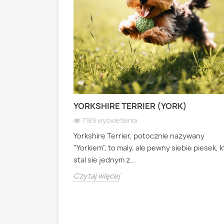
 PASTERSKI):
YORKSHIRE TERRIER (YORK)
 WIOSEK
7189 wyświetlenia
Yorkshire Terrier, potocznie nazywany
ianski pies
"Yorkiem", to maly, ale pewny siebie piesek, 
psa pasterskiego
stal sie jednym z...
Czytaj więcej