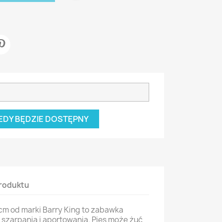
EDY BĘDZIE DOSTĘPNY
roduktu
4cm od marki Barry King to zabawka
 szarpania i aportowania. Pies może żuć