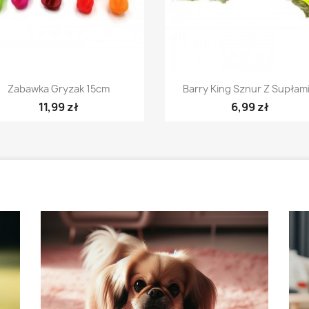
Szybki podgląd
Szybki podgląd


Zabawka Gryzak 15cm
Barry King Sznur Z Supłami.
11,99 zł
6,99 zł