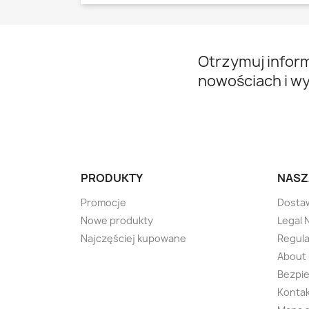
Otrzymuj infor
nowościach i w
PRODUKTY
NASZ
Promocje
Dosta
Nowe produkty
Legal 
Najczęściej kupowane
Regul
About
Bezpie
Kontak