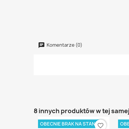
Komentarze (0)
8 innych produktów w tej samej
OBECNIE BRAK NA STANIE
OBE
favorite_border