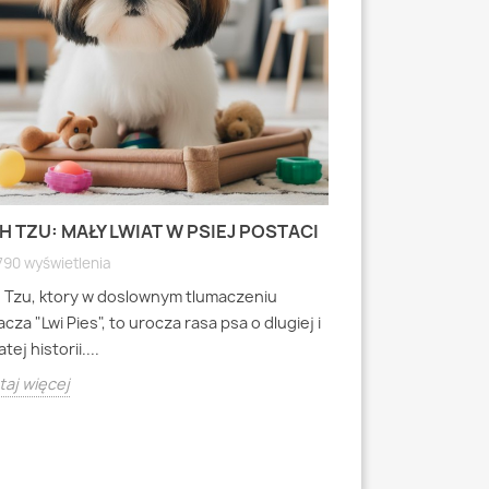
H TZU: MAŁY LWIAT W PSIEJ POSTACI
MOPS: MAŁY PI
WYRAZISTEJ
790 wyświetlenia
4791 wyświetlen
h Tzu, ktory w doslownym tlumaczeniu
Mops to jedna z 
cza "Lwi Pies", to urocza rasa psa o dlugiej i
miniaturowych, k
tej historii....
starozytnych Chi
aj więcej
Czytaj więcej