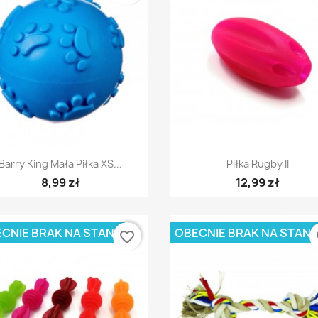
Szybki podgląd
Szybki podgląd


Barry King Mała Piłka XS...
Piłka Rugby II
8,99 zł
12,99 zł
CNIE BRAK NA STANIE
OBECNIE BRAK NA STANI
favorite_border
fa