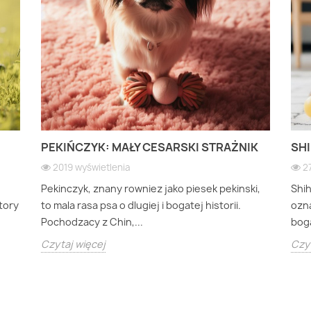
PEKIŃCZYK: MAŁY CESARSKI STRAŻNIK
SHI
2019 wyświetlenia
2
Pekinczyk, znany rowniez jako piesek pekinski,
Shi
ktory
to mala rasa psa o dlugiej i bogatej historii.
ozna
Pochodzacy z Chin,...
boga
Czytaj więcej
Czyt