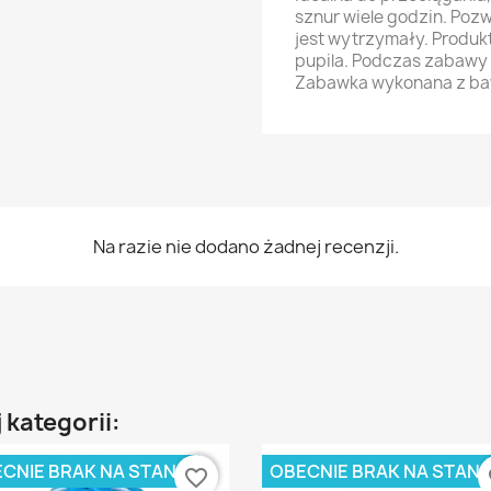
sznur wiele godzin. Pozw
jest wytrzymały. Produk
pupila. Podczas zabawy
Zabawka wykonana z baweł
Na razie nie dodano żadnej recenzji.
 kategorii:
CNIE BRAK NA STANIE
OBECNIE BRAK NA STANI
favorite_border
fa