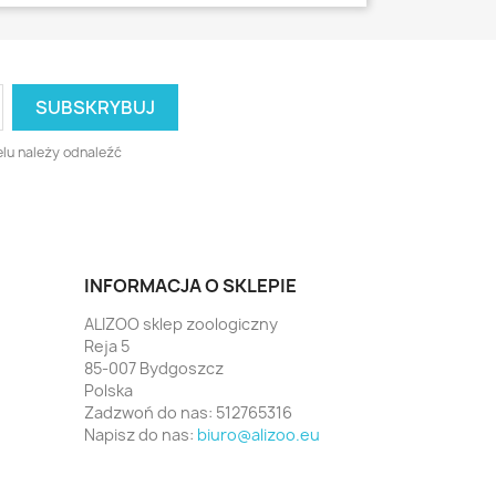
lu należy odnaleźć
INFORMACJA O SKLEPIE
ALIZOO sklep zoologiczny
Reja 5
85-007 Bydgoszcz
Polska
Zadzwoń do nas:
512765316
Napisz do nas:
biuro@alizoo.eu