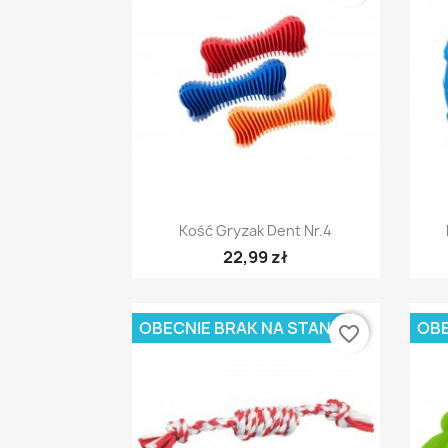
Szybki podgląd

Kość Gryzak Dent Nr.4
22,99 zł
OBECNIE BRAK NA STANIE
OBE
favorite_border