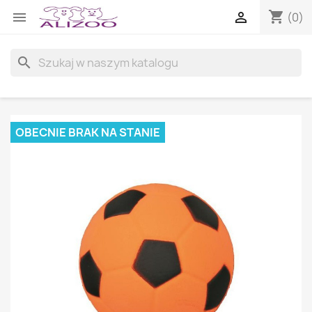
shopping_cart


(0)
search
OBECNIE BRAK NA STANIE