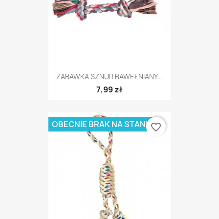
ZABAWKA SZNUR BAWEŁNIANY...
7,99 zł
OBECNIE BRAK NA STANIE
favorite_border