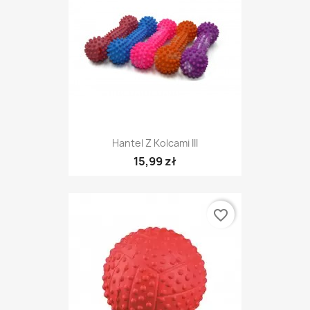
Hantel Z Kolcami III
15,99 zł
favorite_border