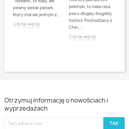
"Yorkiem", to maly, ale
pekinski, to mala rasa
t
pewny siebie piesek,
psa o dlugiej i bogatej
"L
ktory stal sie jednym z...
historii. Pochodzacy z
ra
jna
Czytaj więcej
Chin,...
bo
o
Czytaj więcej
Cz
Otrzymuj informację o nowościach i
wyprzedażach