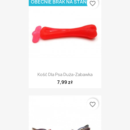
OBECNIE BRAK NA STANIE
favorite_border
Kość Dla Psa Duża-Zabawka
7,99 zł
favorite_border