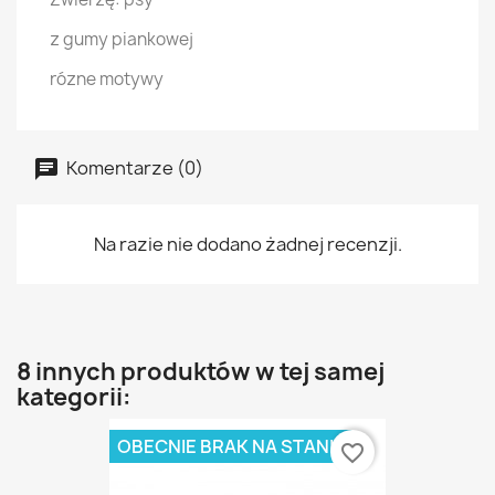
z gumy piankowej
rózne motywy
Komentarze (0)
Na razie nie dodano żadnej recenzji.
8 innych produktów w tej samej
kategorii:
OBECNIE BRAK NA STANIE
favorite_border