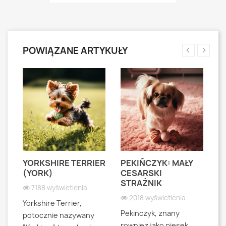
POWIĄZANE ARTYKUŁY
YORKSHIRE TERRIER
PEKIŃCZYK: MAŁY
S
S
(YORK)
CESARSKI
L
STRAŻNIK
P
7188 wyświetlenia
2018 wyświetlenia
Yorkshire Terrier,
Pekinczyk, znany
Sh
potocznie nazywany
rowniez jako piesek
d