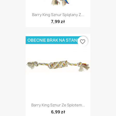
Barry King Sznur Splątany Z...
7,99 zł
OBECNIE BRAK NA STANIE
favorite_border
Barry King Sznur Ze Splotem...
6,99 zł