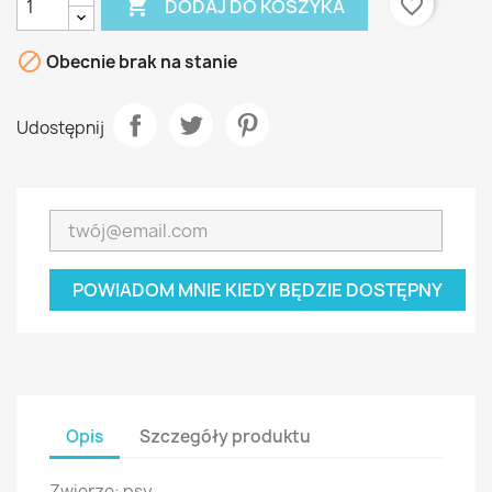

favorite_border
DODAJ DO KOSZYKA

Obecnie brak na stanie
Udostępnij
POWIADOM MNIE KIEDY BĘDZIE DOSTĘPNY
Opis
Szczegóły produktu
Zwierzę: psy