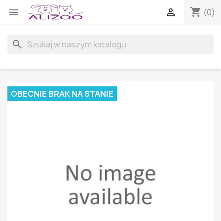
shopping_cart


(0)
search
OBECNIE BRAK NA STANIE