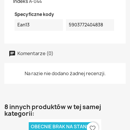
Indeks
A-044
Specyficzne kody
Ean13
5903772404838
Komentarze (0)
Na razie nie dodano żadnej recenzji.
8 innych produktów w tej samej
kategorii:
OBECNIE BRAK NA STANIE
favorite_border