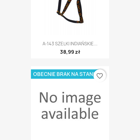
A-143 SZELKI INDIAŃSKIE...
38,99 zł
OBECNIE BRAK NA STANIE
favorite_border