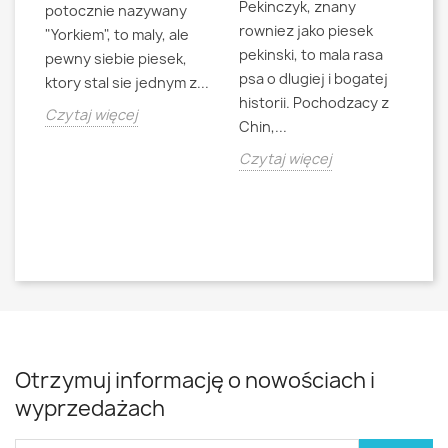
Pekinczyk, znany
Sh
potocznie nazywany
rowniez jako piesek
d
"Yorkiem", to maly, ale
pekinski, to mala rasa
t
pewny siebie piesek,
psa o dlugiej i bogatej
"L
ktory stal sie jednym z...
historii. Pochodzacy z
ra
jna
Czytaj więcej
Chin,...
bo
o
Czytaj więcej
Cz
Otrzymuj informację o nowościach i
wyprzedażach