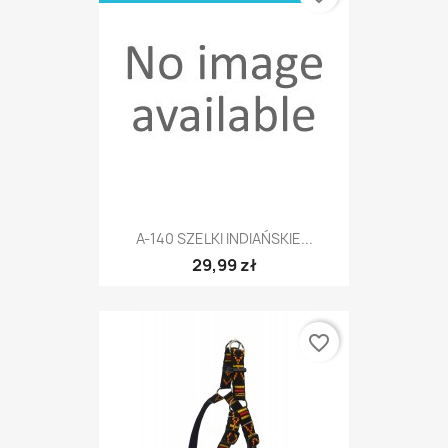
A-140 SZELKI INDIAŃSKIE...
29,99 zł
favorite_border