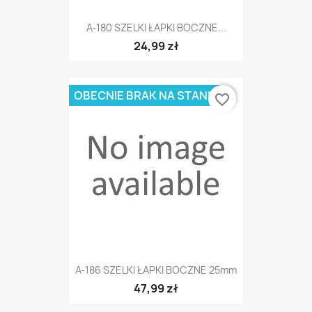
A-180 SZELKI ŁAPKI BOCZNE...
24,99 zł
OBECNIE BRAK NA STANIE
favorite_border
A-186 SZELKI ŁAPKI BOCZNE 25mm
47,99 zł