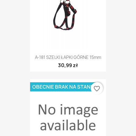
A-181 SZELKI ŁAPKI GÓRNE 15mm
30,99 zł
OBECNIE BRAK NA STANIE
favorite_border