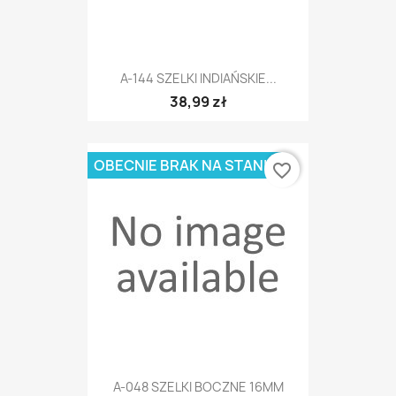
A-144 SZELKI INDIAŃSKIE...
38,99 zł
OBECNIE BRAK NA STANIE
favorite_border
A-048 SZELKI BOCZNE 16MM