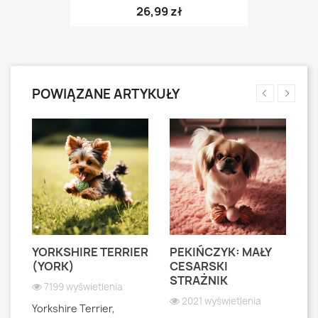
26,99 zł
POWIĄZANE ARTYKUŁY
YORKSHIRE TERRIER
PEKIŃCZYK: MAŁY
S
S
(YORK)
CESARSKI
L
STRAŻNIK
P
7199 wyświetlenia
2021 wyświetlenia
Yorkshire Terrier,