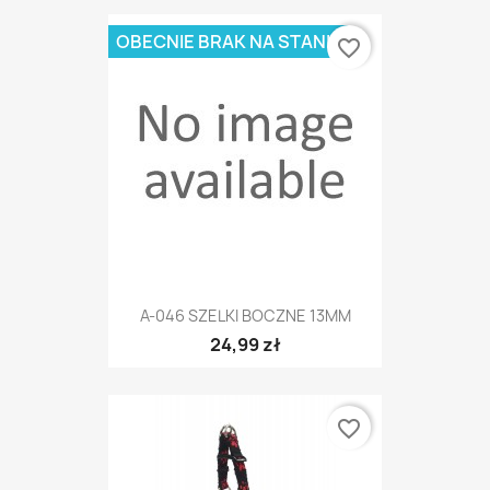
OBECNIE BRAK NA STANIE
favorite_border
A-046 SZELKI BOCZNE 13MM
24,99 zł
favorite_border