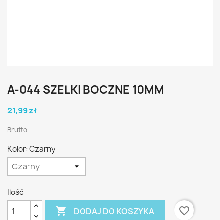
A-044 SZELKI BOCZNE 10MM
21,99 zł
Brutto
Kolor: Czarny
Ilość

favorite_border
DODAJ DO KOSZYKA