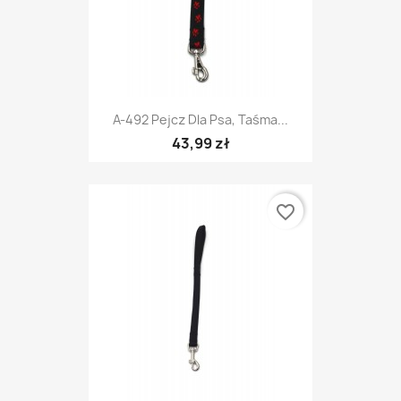
A-492 Pejcz Dla Psa, Taśma...
43,99 zł
favorite_border