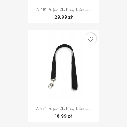
A-481 Pejcz Dla Psa, Taśma...
29,99 zł
favorite_border
A-474 Pejcz Dla Psa, Taśma...
18,99 zł