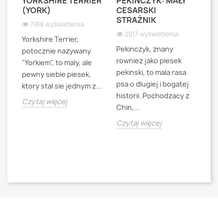
YORKSHIRE TERRIER
PEKIŃCZYK: MAŁY
S
S
(YORK)
CESARSKI
L
STRAŻNIK
P
7188 wyświetlenia
2017 wyświetlenia
Yorkshire Terrier,
Pekinczyk, znany
Sh
potocznie nazywany
rowniez jako piesek
d
"Yorkiem", to maly, ale
pekinski, to mala rasa
t
pewny siebie piesek,
psa o dlugiej i bogatej
"L
ktory stal sie jednym z...
historii. Pochodzacy z
ra
jna
Czytaj więcej
Chin,...
bo
o
Czytaj więcej
Cz