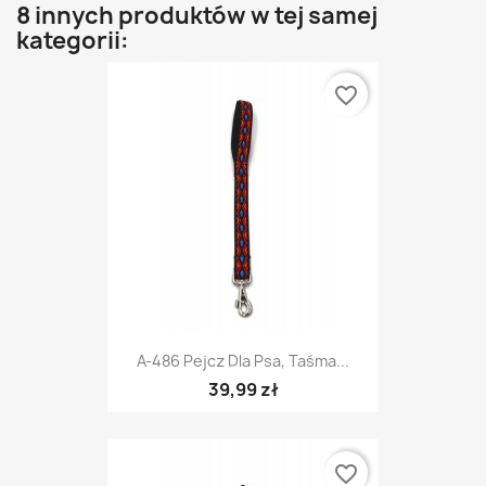
8 innych produktów w tej samej
kategorii:
favorite_border
A-486 Pejcz Dla Psa, Taśma...
39,99 zł
favorite_border