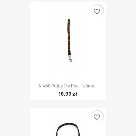
favorite_border
A-468 Pejcz Dla Psa, Taśma...
18,99 zł
favorite_border