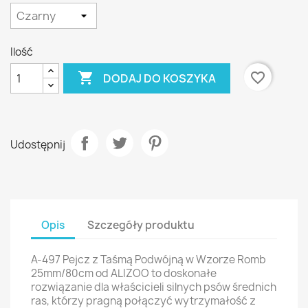
Ilość

favorite_border
DODAJ DO KOSZYKA
Udostępnij
Opis
Szczegóły produktu
A-497 Pejcz z Taśmą Podwójną w Wzorze Romb
25mm/80cm od ALIZOO to doskonałe
rozwiązanie dla właścicieli silnych psów średnich
ras, którzy pragną połączyć wytrzymałość z