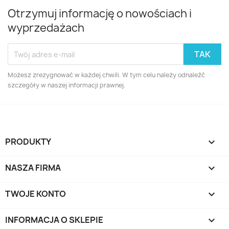
Otrzymuj informację o nowościach i
wyprzedażach
Możesz zrezygnować w każdej chwili. W tym celu należy odnaleźć
szczegóły w naszej informacji prawnej.
PRODUKTY

NASZA FIRMA

TWOJE KONTO

INFORMACJA O SKLEPIE
keyboard_arrow_down