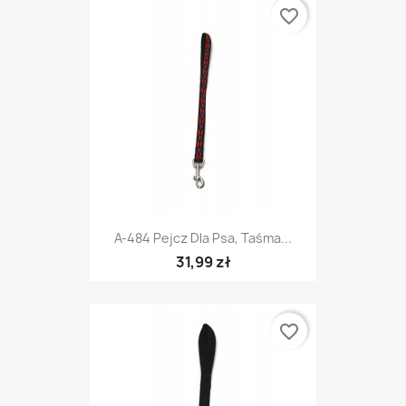
favorite_border
A-484 Pejcz Dla Psa, Taśma...
31,99 zł
favorite_border