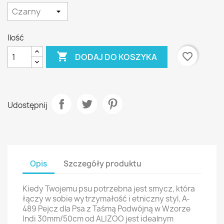
Ilość

favorite_border
DODAJ DO KOSZYKA
Udostępnij
Opis
Szczegóły produktu
Kiedy Twojemu psu potrzebna jest smycz, która
łączy w sobie wytrzymałość i etniczny styl, A-
489 Pejcz dla Psa z Taśmą Podwójną w Wzorze
Indi 30mm/50cm od ALIZOO jest idealnym