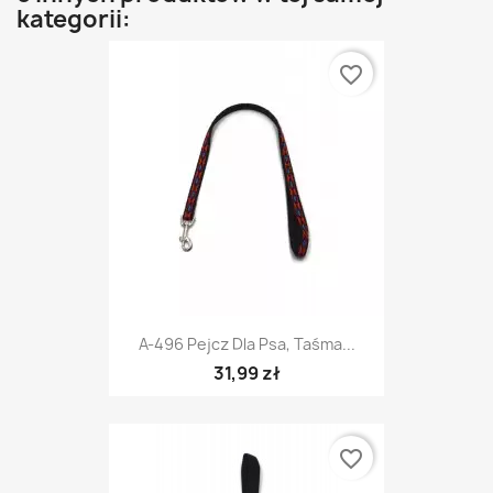
kategorii:
favorite_border
A-496 Pejcz Dla Psa, Taśma...
31,99 zł
favorite_border