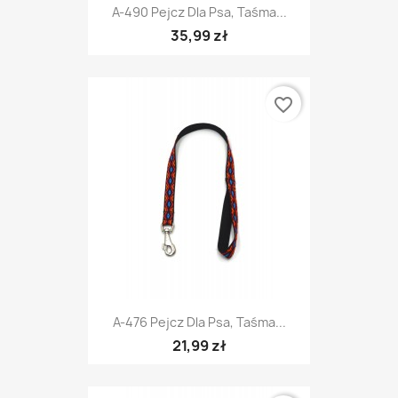
A-490 Pejcz Dla Psa, Taśma...
35,99 zł
favorite_border
A-476 Pejcz Dla Psa, Taśma...
21,99 zł