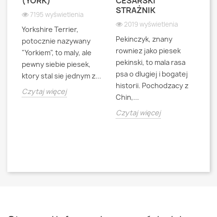
S
(YORK)
CESARSKI
L
STRAŻNIK
P
7195 wyświetlenia
2019 wyświetlenia
Yorkshire Terrier,
Pekinczyk, znany
Sh
potocznie nazywany
rowniez jako piesek
d
"Yorkiem", to maly, ale
pekinski, to mala rasa
t
pewny siebie piesek,
psa o dlugiej i bogatej
"L
ktory stal sie jednym z...
historii. Pochodzacy z
ra
jna
Czytaj więcej
Chin,...
bo
o
Czytaj więcej
Cz