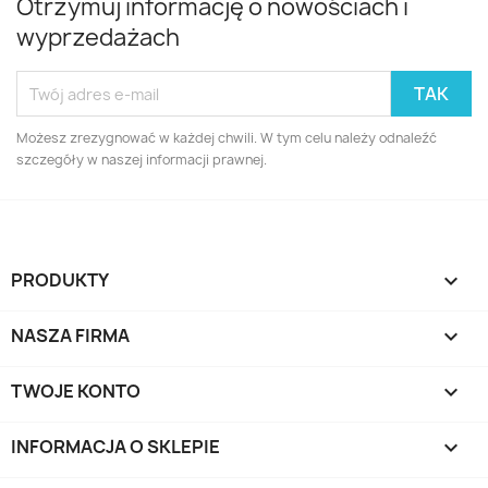
Otrzymuj informację o nowościach i
wyprzedażach
Możesz zrezygnować w każdej chwili. W tym celu należy odnaleźć
szczegóły w naszej informacji prawnej.
PRODUKTY

NASZA FIRMA

TWOJE KONTO

INFORMACJA O SKLEPIE
keyboard_arrow_down