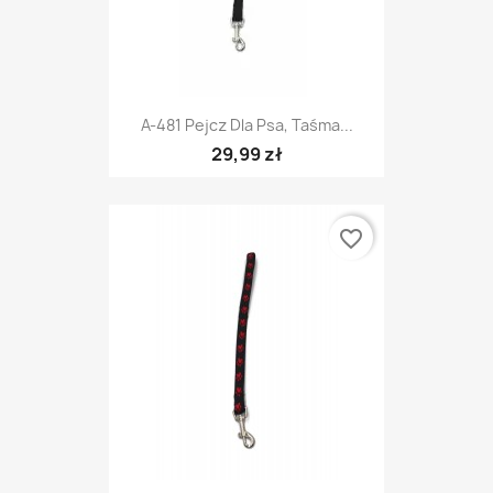
A-481 Pejcz Dla Psa, Taśma...
29,99 zł
favorite_border