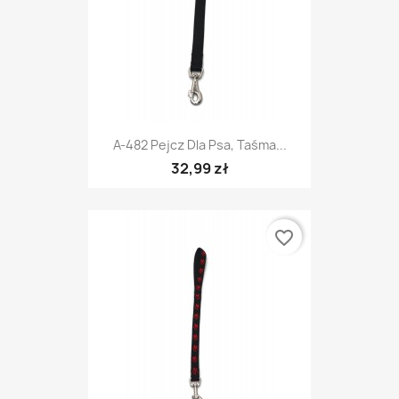
A-482 Pejcz Dla Psa, Taśma...
32,99 zł
favorite_border