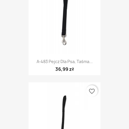
A-483 Pejcz Dla Psa, Taśma...
36,99 zł
favorite_border