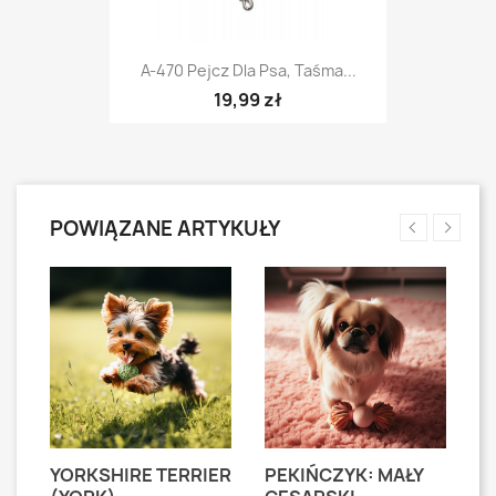
A-470 Pejcz Dla Psa, Taśma...
19,99 zł
POWIĄZANE ARTYKUŁY
YORKSHIRE TERRIER
PEKIŃCZYK: MAŁY
S