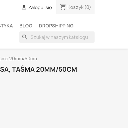
shopping_cart

Koszyk
(0)
Zaloguj się
STYKA
BLOG
DROPSHIPPING
search
 taśma 20mm/50cm
 PSA, TAŚMA 20MM/50CM