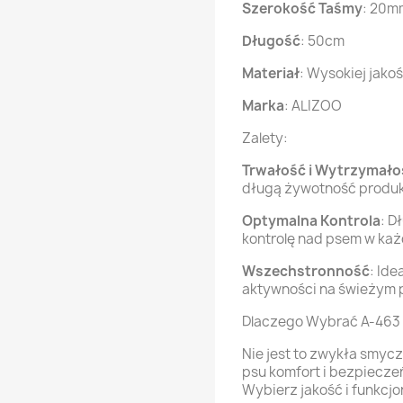
Szerokość Taśmy
: 20m
Długość
: 50cm
Materiał
: Wysokiej jako
Marka
: ALIZOO
Zalety:
Trwałość i Wytrzymało
długą żywotność produk
Optymalna Kontrola
: D
kontrolę nad psem w każd
Wszechstronność
: Ide
aktywności na świeżym 
Dlaczego Wybrać A-463 
Nie jest to zwykła smycz
psu komfort i bezpiecz
Wybierz jakość i funkcjo