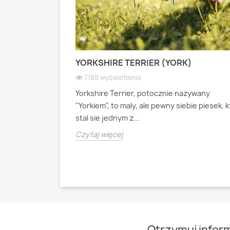
 PASTERSKI):
YORKSHIRE TERRIER (YORK)
 WIOSEK
7188 wyświetlenia
Yorkshire Terrier, potocznie nazywany
ianski pies
"Yorkiem", to maly, ale pewny siebie piesek, 
psa pasterskiego
stal sie jednym z...
Czytaj więcej
Otrzymuj infor