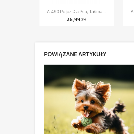
Szybki podgląd

A-490 Pejcz Dla Psa, Taśma...
A
35,99 zł
POWIĄZANE ARTYKUŁY