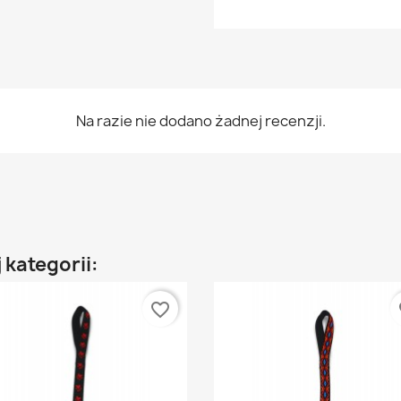
Na razie nie dodano żadnej recenzji.
 kategorii:
favorite_border
fa