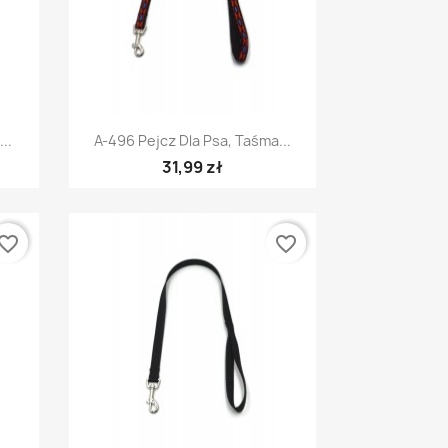
Szybki podgląd

..
A-496 Pejcz Dla Psa, Taśma...
31,99 zł
vorite_border
favorite_border