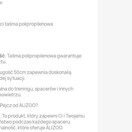
m
ści taśma polipropilenowa
ść
: Taśma polipropilenowa gwarantuje
tu.
ługość 50cm zapewnia doskonałą
ej sytuacji.
alna do treningu, spacerów i innych
powietrzu.
Pejcz od ALIZOO?
. To produkt, który zapewni Ci i Twojemu
eństwo podczas każdego spaceru.
nalność, które oferuje ALIZOO.