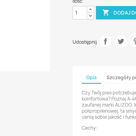
Ilość

DODAJ D
Udostępnij
Opis
Szczegóły p
Czy Twój pies potrzebuje
komfortowa? Poznaj A-4
zaufanej marki ALIZOO. 
polipropilenowej, ta smyc
cenią sobie jakość i funk
Cechy: