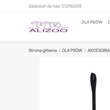
Zadzwoń do nas:
512765316
DLA PSÓW
Strona główna
DLA PSÓW
AKCESORIA