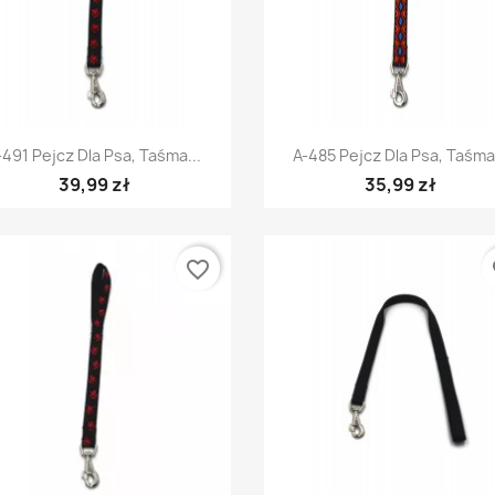
Szybki podgląd
Szybki podgląd


-491 Pejcz Dla Psa, Taśma...
A-485 Pejcz Dla Psa, Taśma.
39,99 zł
35,99 zł
favorite_border
fa