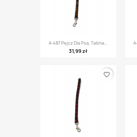
Szybki podgląd

A-487 Pejcz Dla Psa, Taśma...
A
31,99 zł
favorite_border