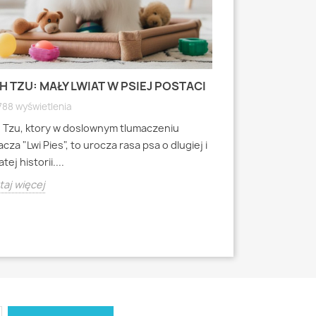
H TZU: MAŁY LWIAT W PSIEJ POSTACI
MOPS: MAŁY PI
WYRAZISTEJ
788 wyświetlenia
4791 wyświetlen
h Tzu, ktory w doslownym tlumaczeniu
Mops to jedna z 
cza "Lwi Pies", to urocza rasa psa o dlugiej i
miniaturowych, k
tej historii....
starozytnych Chi
aj więcej
Czytaj więcej