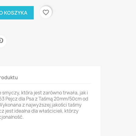
favorite_border
O KOSZYKA
roduktu
 smyczy, która jest zarówno trwała, jak i
63 Pejcz dla Psa z Taśmą 20mm/50cm od
Wykonana z najwyższej jakości taśmy
z jest idealna dla właścicieli, którzy
cjonalność.