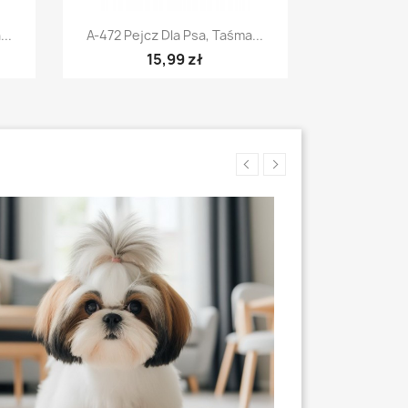
Szybki podgląd

..
A-472 Pejcz Dla Psa, Taśma...
15,99 zł