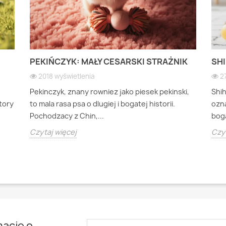
PEKIŃCZYK: MAŁY CESARSKI STRAŻNIK
SHI
2018 wyświetlenia
2
Pekinczyk, znany rowniez jako piesek pekinski,
Shi
ktory
to mala rasa psa o dlugiej i bogatej historii.
ozna
Pochodzacy z Chin,...
boga
Czytaj więcej
Czyt
mację o