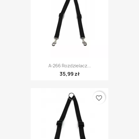
A-266 Rozdzielacz...
35,99 zł
favorite_border