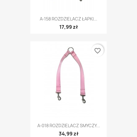
A-158 ROZDZIELACZ ŁAPKI...
17,99 zł
favorite_border
A-018 ROZDZIELACZ SMYCZY...
34,99 zł