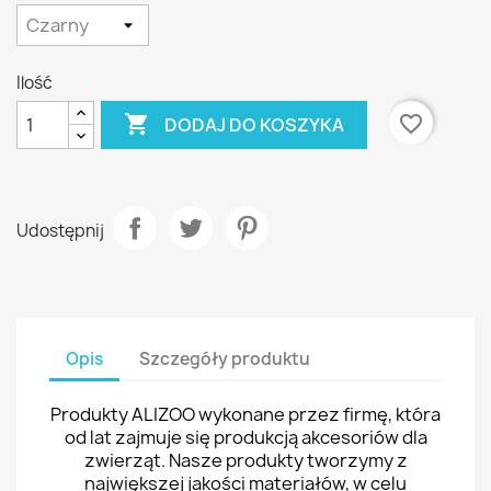
Ilość

favorite_border
DODAJ DO KOSZYKA
Udostępnij
Opis
Szczegóły produktu
Produkty ALIZOO wykonane przez firmę, która
od lat zajmuje się produkcją akcesoriów dla
zwierząt. Nasze produkty tworzymy z
największej jakości materiałów, w celu