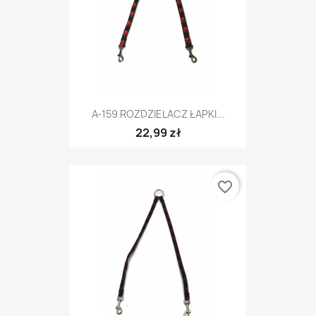
A-159 ROZDZIELACZ ŁAPKI...
22,99 zł
favorite_border