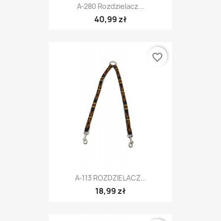
A-280 Rozdzielacz...
40,99 zł
favorite_border
A-113 ROZDZIELACZ...
18,99 zł