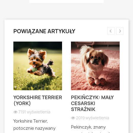
POWIĄZANE ARTYKUŁY
YORKSHIRE TERRIER
PEKIŃCZYK: MAŁY
S
S
(YORK)
CESARSKI
L
STRAŻNIK
P
7191 wyświetlenia
2019 wyświetlenia
Yorkshire Terrier,
Pekinczyk, znany
Sh
potocznie nazywany