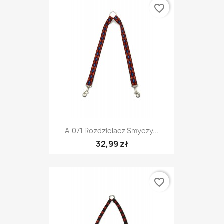
favorite_border
A-071 Rozdzielacz Smyczy...
32,99 zł
favorite_border