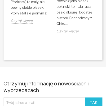
rowniez jako piesek
d
"Yorkiem", to maly, ale
pekinski, to mala rasa
t
pewny siebie piesek,
psa o dlugiej i bogatej
"L
ktory stal sie jednym z...
historii. Pochodzacy z
ra
jna
Czytaj więcej
Chin,...
bo
o
Czytaj więcej
Cz
Otrzymuj informację o nowościach i
wyprzedażach