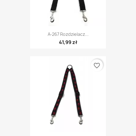
A-267 Rozdzielacz...
41,99 zł
favorite_border