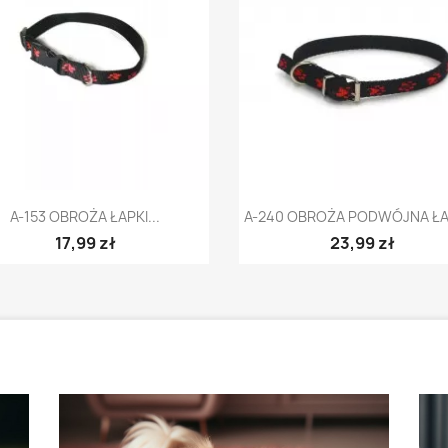
Szybki podgląd
Szybki podgląd


A-153 OBROŻA ŁAPKI...
A-240 OBROŻA PODWÓJNA ŁAP
17,99 zł
23,99 zł