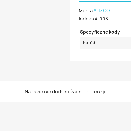
Marka
ALIZOO
Indeks
A-008
Specyficzne kody
Ean13
Na razie nie dodano żadnej recenzji.