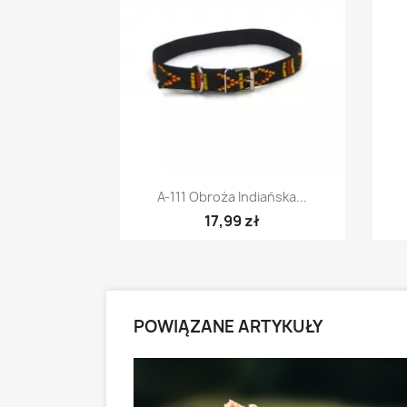
Szybki podgląd

A-111 Obroża Indiańska...
17,99 zł
POWIĄZANE ARTYKUŁY