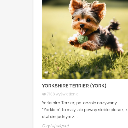
 PASTERSKI):
YORKSHIRE TERRIER (YORK)
 WIOSEK
7188 wyświetlenia
Yorkshire Terrier, potocznie nazywany
ianski pies
"Yorkiem", to maly, ale pewny siebie piesek, 
psa pasterskiego
stal sie jednym z...
Czytaj więcej