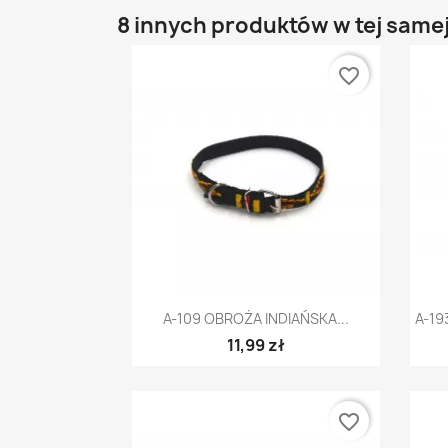
8 innych produktów w tej samej
favorite_border
Szybki podgląd

A-109 OBROŻA INDIAŃSKA...
A-19
11,99 zł
favorite_border