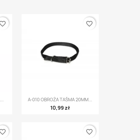
vorite_border
favorite_border
Szybki podgląd

..
A-010 OBROŻA TAŚMA 20MM...
10,99 zł
vorite_border
favorite_border