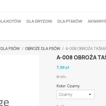
DLA KOTÓW
DLA GRYZONI
DLA PTAKÓW
AKWARY
 DLA PSÓW
OBROŻE DLA PSÓW
A-008 OBROŻA TAŚM
A-008 OBROŻA T
7,99 zł
Brutto
Kolor: Czarny