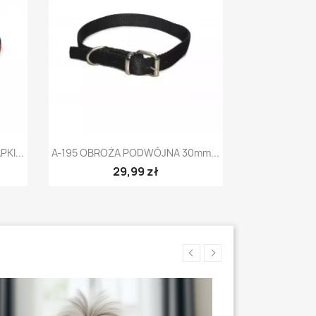
Szybki podgląd

KI...
A-195 OBROŻA PODWÓJNA 30mm...
29,99 zł