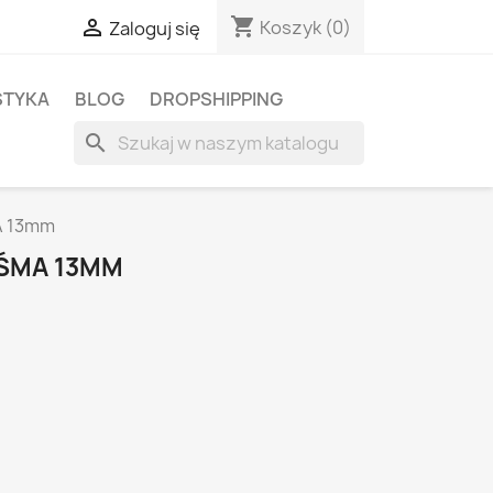
shopping_cart

Koszyk
(0)
Zaloguj się
STYKA
BLOG
DROPSHIPPING
search
A 13mm
AŚMA 13MM