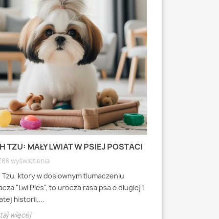
H TZU: MAŁY LWIAT W PSIEJ POSTACI
MOPS: MAŁY PI
WYRAZISTEJ
788 wyświetlenia
4791 wyświetlen
h Tzu, ktory w doslownym tlumaczeniu
Mops to jedna z 
cza "Lwi Pies", to urocza rasa psa o dlugiej i
miniaturowych, k
tej historii....
starozytnych Chi
aj więcej