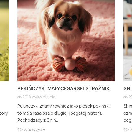
PEKIŃCZYK: MAŁY CESARSKI STRAŻNIK
SHI
2018 wyświetlenia
2
Pekinczyk, znany rowniez jako piesek pekinski,
Shi
ktory
to mala rasa psa o dlugiej i bogatej historii.
ozna
Pochodzacy z Chin,...
boga
Czytaj więcej
Czyt