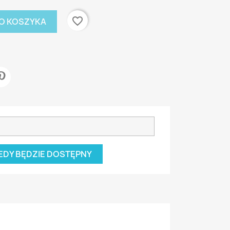
favorite_border
O KOSZYKA
EDY BĘDZIE DOSTĘPNY