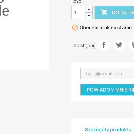
Ilość

DODAJ D

Obecnie brak na stanie
Udostępnij
POWIADOM MNIE KI
Szczegóły produktu