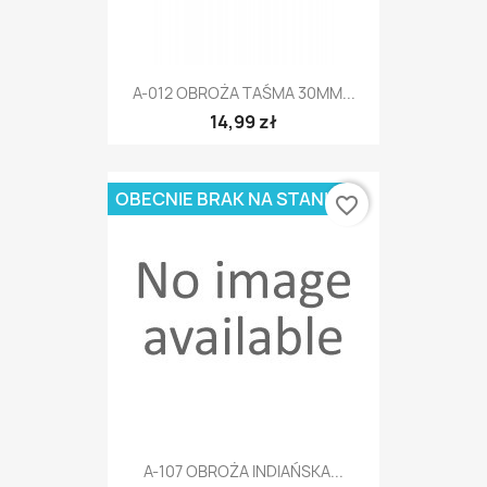
A-012 OBROŻA TAŚMA 30MM...
14,99 zł
OBECNIE BRAK NA STANIE
favorite_border
A-107 OBROŻA INDIAŃSKA...