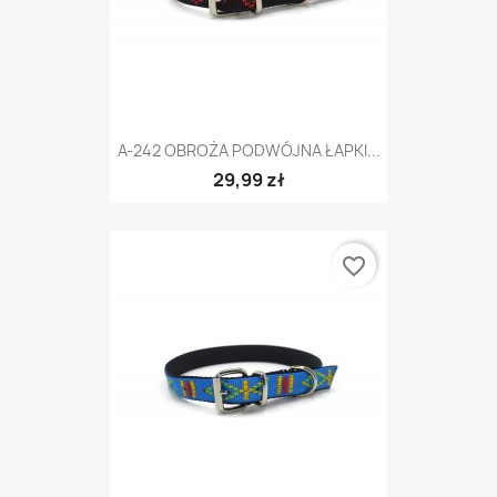
A-242 OBROŻA PODWÓJNA ŁAPKI...
29,99 zł
favorite_border