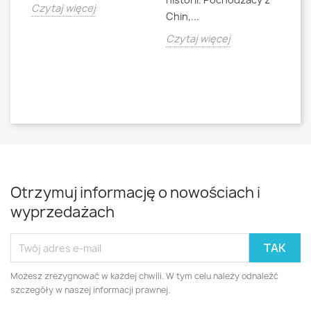
jna
Czytaj więcej
Chin,...
bo
o
Czytaj więcej
Cz
Otrzymuj informację o nowościach i
wyprzedażach
Możesz zrezygnować w każdej chwili. W tym celu należy odnaleźć
szczegóły w naszej informacji prawnej.