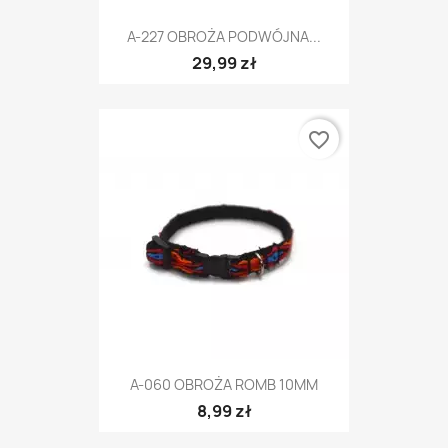
A-227 OBROŻA PODWÓJNA...
29,99 zł
favorite_border
A-060 OBROŻA ROMB 10MM
8,99 zł