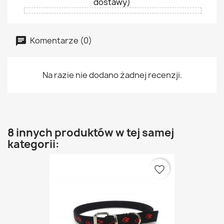
dostawy)
Komentarze (0)
Na razie nie dodano żadnej recenzji.
8 innych produktów w tej samej
kategorii:
favorite_border