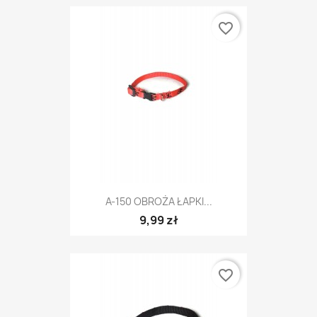
favorite_border
A-150 OBROŻA ŁAPKI...
9,99 zł
favorite_border