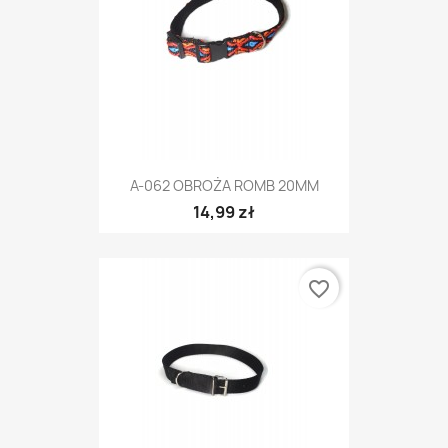
A-062 OBROŻA ROMB 20MM
14,99 zł
favorite_border