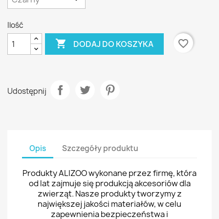
Ilość

favorite_border
DODAJ DO KOSZYKA
Udostępnij
Opis
Szczegóły produktu
Produkty ALIZOO wykonane przez firmę, która
od lat zajmuje się produkcją akcesoriów dla
zwierząt. Nasze produkty tworzymy z
największej jakości materiałów, w celu
zapewnienia bezpieczeństwa i