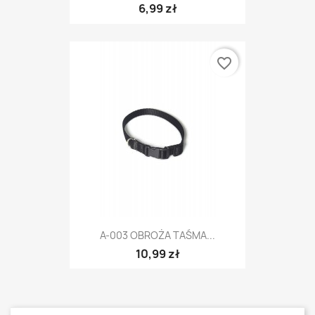
6,99 zł
favorite_border
A-003 OBROŻA TAŚMA...
10,99 zł