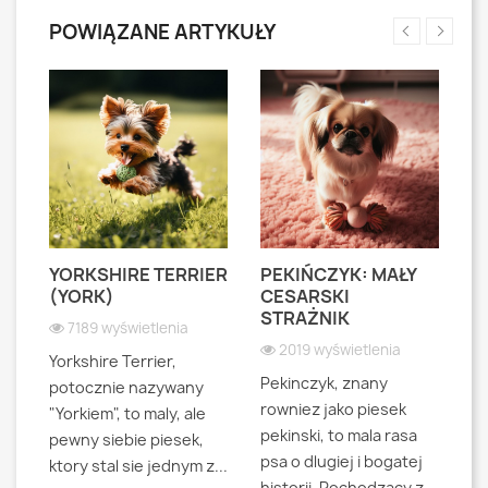
POWIĄZANE ARTYKUŁY
YORKSHIRE TERRIER
PEKIŃCZYK: MAŁY
S
S
(YORK)
CESARSKI
L
STRAŻNIK
P
7189 wyświetlenia
2019 wyświetlenia
Yorkshire Terrier,
Pekinczyk, znany
Sh
potocznie nazywany
rowniez jako piesek
d
"Yorkiem", to maly, ale
pekinski, to mala rasa
t
pewny siebie piesek,
psa o dlugiej i bogatej
"L
ktory stal sie jednym z...
historii. Pochodzacy z
ra