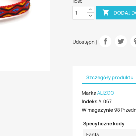
Ilość

DODAJ D
Udostępnij
Szczegóły produktu
Marka
ALIZOO
Indeks
A-067
W magazynie
98 Przed
Specyficzne kody
Ean13