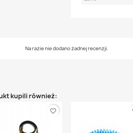
Na razie nie dodano żadnej recenzji.
ukt kupili również:
favorite_border
fa