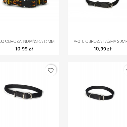
Szybki podgląd
Szybki podgląd


103 OBROŻA INDIAŃSKA 13MM
A-010 OBROŻA TAŚMA 20MM
10,99 zł
10,99 zł
favorite_border
fa