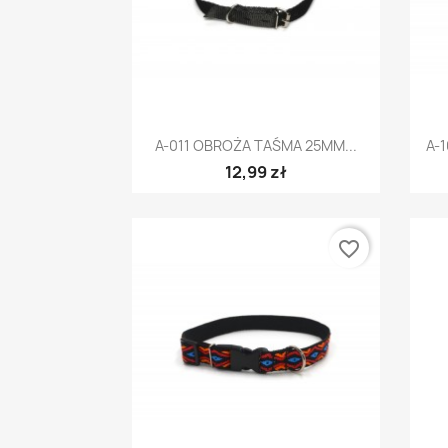
Szybki podgląd

A-011 OBROŻA TAŚMA 25MM...
A-
12,99 zł
favorite_border