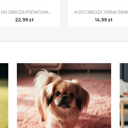
Szybki podgląd
Szybki podgląd


-192 OBROŻA PODWÓJNA...
A-012 OBROŻA TAŚMA 30MM
22,99 zł
14,99 zł