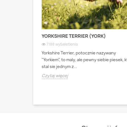
 PASTERSKI):
YORKSHIRE TERRIER (YORK)
 WIOSEK
7188 wyświetlenia
Yorkshire Terrier, potocznie nazywany
ianski pies
"Yorkiem", to maly, ale pewny siebie piesek, 
psa pasterskiego
stal sie jednym z...
Czytaj więcej