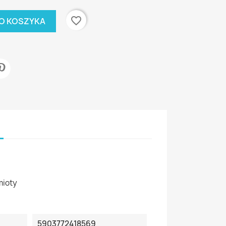
favorite_border
O KOSZYKA
mioty
5903772418569