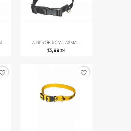
Szybki podgląd

...
A-005 OBROŻA TAŚMA...
13,99 zł
vorite_border
favorite_border