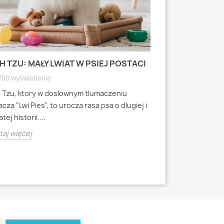
H TZU: MAŁY LWIAT W PSIEJ POSTACI
MOPS: MAŁY PI
WYRAZISTEJ
790 wyświetlenia
4791 wyświetlen
h Tzu, ktory w doslownym tlumaczeniu
Mops to jedna z 
cza "Lwi Pies", to urocza rasa psa o dlugiej i
miniaturowych, k
tej historii....
starozytnych Chi
aj więcej
Czytaj więcej