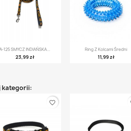
Szybki podgląd
Szybki podgląd


A-125 SMYCZ INDIAŃSKA...
Ring Z Kolcami Średni
23,99 zł
11,99 zł
 kategorii:
favorite_border
fa