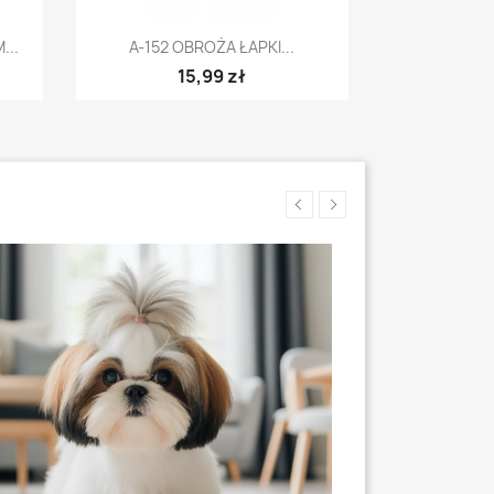
Szybki podgląd

...
A-152 OBROŻA ŁAPKI...
15,99 zł