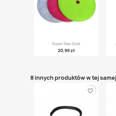
Szybki podgląd

Super Max Dysk
20,99 zł
8 innych produktów w tej samej
favorite_border