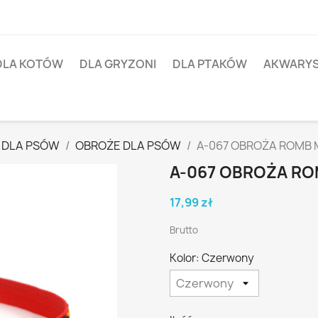
DLA KOTÓW
DLA GRYZONI
DLA PTAKÓW
AKWARY
 DLA PSÓW
OBROŻE DLA PSÓW
A-067 OBROŻA ROMB
A-067 OBROŻA RO
17,99 zł
Brutto
Kolor: Czerwony