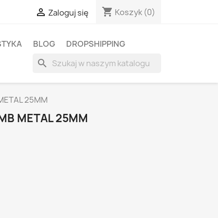
shopping_cart

Koszyk
(0)
Zaloguj się
STYKA
BLOG
DROPSHIPPING
search
 METAL 25MM
MB METAL 25MM