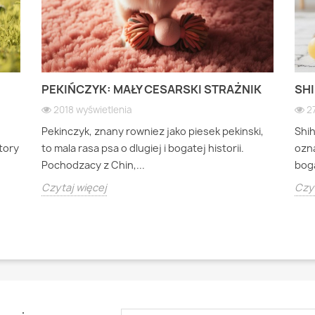
PEKIŃCZYK: MAŁY CESARSKI STRAŻNIK
SHI
2018 wyświetlenia
2
Pekinczyk, znany rowniez jako piesek pekinski,
Shi
ktory
to mala rasa psa o dlugiej i bogatej historii.
ozna
Pochodzacy z Chin,...
boga
Czytaj więcej
Czyt