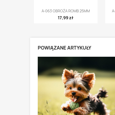
Szybki podgląd

A-063 OBROŻA ROMB 25MM
A
17,99 zł
POWIĄZANE ARTYKUŁY