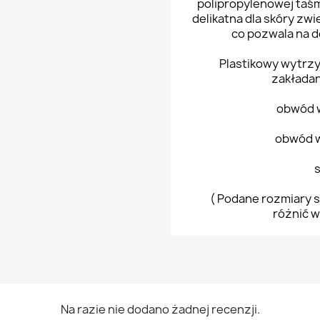
polipropylenowej taś
delikatna dla skóry zw
co pozwala na 
Plastikowy wytrzy
zakładan
obwód w
obwód w
( Podane rozmiary s
różnić w
Na razie nie dodano żadnej recenzji.