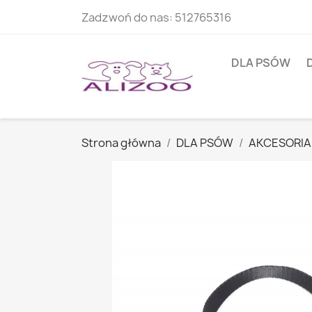
Zadzwoń do nas:
512765316
DLA PSÓW
Strona główna
DLA PSÓW
AKCESORIA