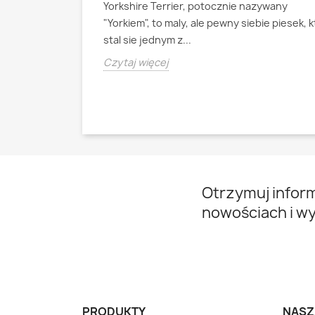
Yorkshire Terrier, potocznie nazywany
ianski pies
"Yorkiem", to maly, ale pewny siebie piesek, 
psa pasterskiego
stal sie jednym z...
Czytaj więcej
Otrzymuj infor
nowościach i w
PRODUKTY
NASZ