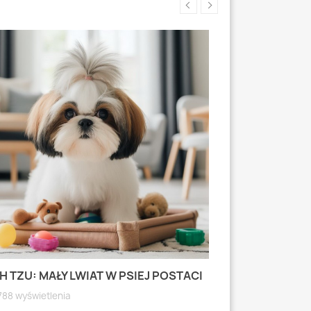
H TZU: MAŁY LWIAT W PSIEJ POSTACI
MOPS: MAŁY PI
WYRAZISTEJ
788 wyświetlenia
4790 wyświetle