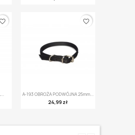
vorite_border
favorite_border
Szybki podgląd

..
A-193 OBROŻA PODWÓJNA 25mm...
24,99 zł