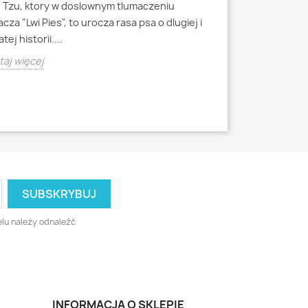
h Tzu, ktory w doslownym tlumaczeniu
Mops to jedna z 
cza "Lwi Pies", to urocza rasa psa o dlugiej i
miniaturowych, k
tej historii....
starozytnych Chi
aj więcej
Czytaj więcej
lu należy odnaleźć
INFORMACJA O SKLEPIE