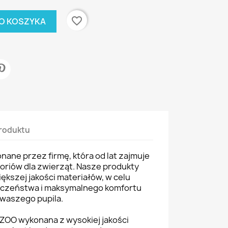
favorite_border
O KOSZYKA
roduktu
ane przez firmę, która od lat zajmuje
soriów dla zwierząt. Nasze produkty
ększej jakości materiałów, w celu
eczeństwa i maksymalnego komfortu
waszego pupila.
ZOO wykonana z wysokiej jakości