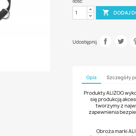
Ilość

DODAJ D
Udostępnij
Opis
Szczegóły p
Produkty ALIZOO wykon
się produkcją akce
tworzymy z najwi
zapewnienia bezpi
Obroża marki ALI