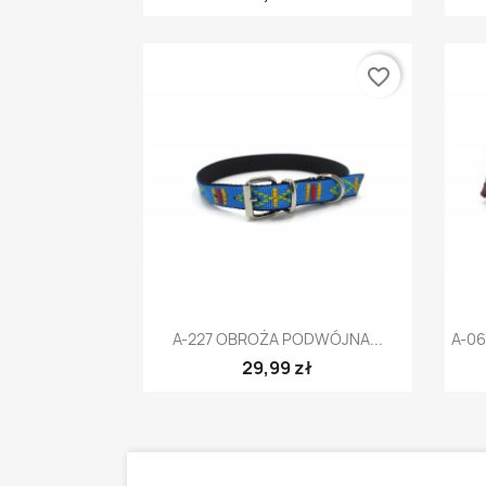
favorite_border
Szybki podgląd

A-227 OBROŻA PODWÓJNA...
A-0
29,99 zł