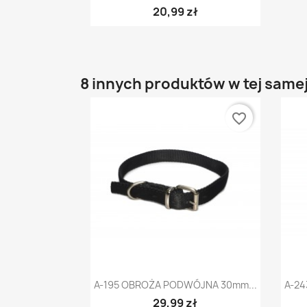
20,99 zł
8 innych produktów w tej samej
favorite_border
Szybki podgląd

A-195 OBROŻA PODWÓJNA 30mm...
A-24
29,99 zł