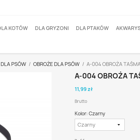
DLA KOTÓW
DLA GRYZONI
DLA PTAKÓW
AKWARY
 DLA PSÓW
OBROŻE DLA PSÓW
A-004 OBROŻA TAŚM
A-004 OBROŻA T
11,99 zł
Brutto
Kolor: Czarny