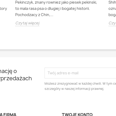
Pekinczyk, znany rowniez jako piesek pekinski,
Shi
ktory
to mala rasa psa o dlugiej i bogatej historii.
ozna
Pochodzacy z Chin,...
boga
Czytaj więcej
Czyt
mację o
yprzedażach
Możesz zrezygnować w każdej chwili. W tym ce
szczegóły w naszej informacji prawnej.
A FIRMA
TWOJE KONTO