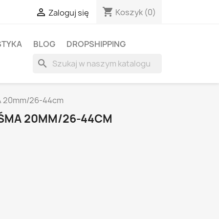
shopping_cart

Koszyk
(0)
Zaloguj się
STYKA
BLOG
DROPSHIPPING
search
A 20mm/26-44cm
AŚMA 20MM/26-44CM