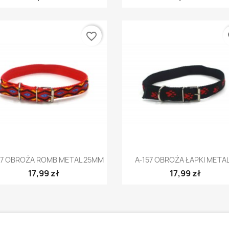
favorite_border
fa
Szybki podgląd
Szybki podgląd


67 OBROŻA ROMB METAL 25MM
A-157 OBROŻA ŁAPKI METAL.
17,99 zł
17,99 zł