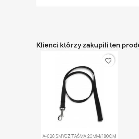
Klienci którzy zakupili ten prod
favorite_border
Szybki podgląd

A-028 SMYCZ TAŚMA 20MM/180CM