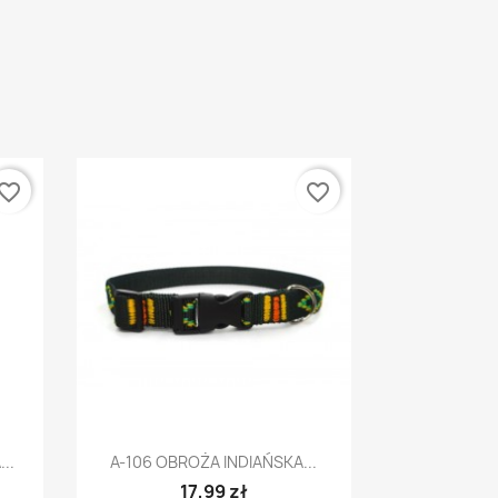
vorite_border
favorite_border
Szybki podgląd

..
A-106 OBROŻA INDIAŃSKA...
17,99 zł