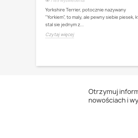
7189 wyświetlenia
Yorkshire Terrier, potocznie nazywany
ianski pies
"Yorkiem", to maly, ale pewny siebie piesek, 
psa pasterskiego
stal sie jednym z...
Czytaj więcej
Otrzymuj infor
nowościach i w