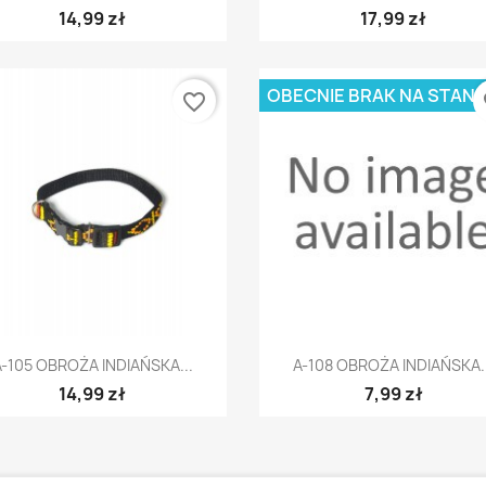
14,99 zł
17,99 zł
OBECNIE BRAK NA STANI
favorite_border
fa
Szybki podgląd
Szybki podgląd


A-105 OBROŻA INDIAŃSKA...
A-108 OBROŻA INDIAŃSKA..
14,99 zł
7,99 zł