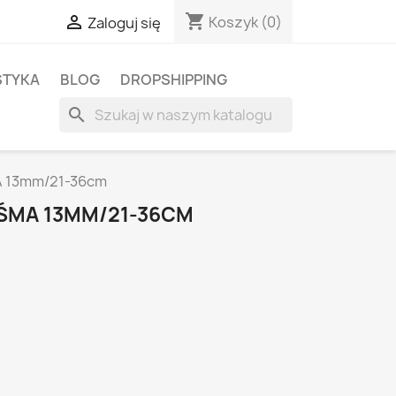
shopping_cart

Koszyk
(0)
Zaloguj się
STYKA
BLOG
DROPSHIPPING
search
 13mm/21-36cm
ŚMA 13MM/21-36CM