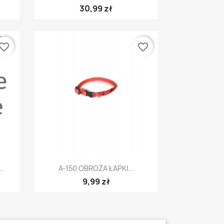
30,99 zł
E
vorite_border
favorite_border
Szybki podgląd

.
A-150 OBROŻA ŁAPKI...
9,99 zł