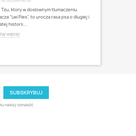
790 wyświetlenia
4791 wyświetlen
h Tzu, ktory w doslownym tlumaczeniu
Mops to jedna z 
cza "Lwi Pies", to urocza rasa psa o dlugiej i
miniaturowych, k
tej historii....
starozytnych Chi
aj więcej
Czytaj więcej
lu należy odnaleźć