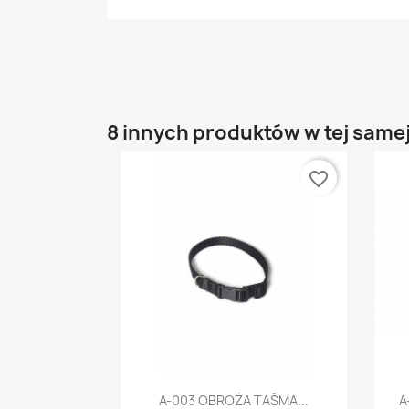
8 innych produktów w tej samej
favorite_border
Szybki podgląd

A-003 OBROŻA TAŚMA...
A