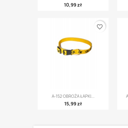
10,99 zł
favorite_border
Szybki podgląd

A-152 OBROŻA ŁAPKI...
15,99 zł