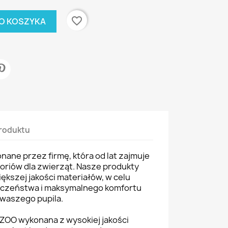
favorite_border
O KOSZYKA
roduktu
ane przez firmę, która od lat zajmuje
soriów dla zwierząt. Nasze produkty
ększej jakości materiałów, w celu
eczeństwa i maksymalnego komfortu
waszego pupila.
ZOO wykonana z wysokiej jakości