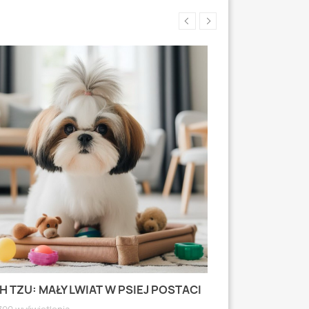
H TZU: MAŁY LWIAT W PSIEJ POSTACI
MOPS: MAŁY PI
WYRAZISTEJ