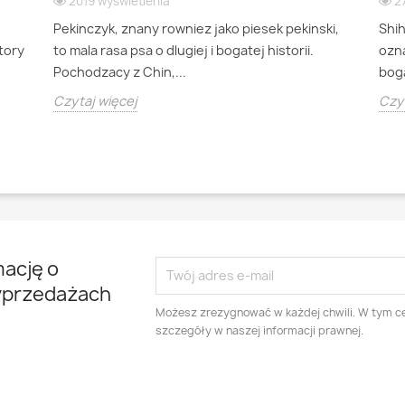
2019 wyświetlenia
2
Pekinczyk, znany rowniez jako piesek pekinski,
Shi
ktory
to mala rasa psa o dlugiej i bogatej historii.
ozna
Pochodzacy z Chin,...
boga
Czytaj więcej
Czyt
mację o
yprzedażach
Możesz zrezygnować w każdej chwili. W tym ce
szczegóły w naszej informacji prawnej.