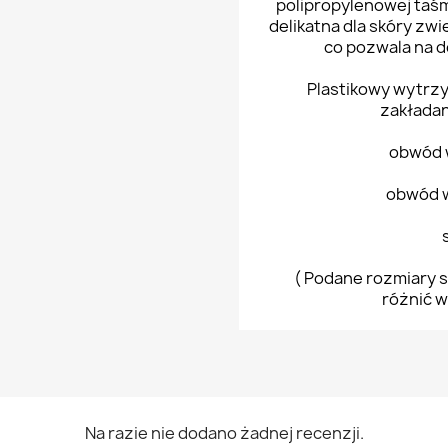
polipropylenowej taś
delikatna dla skóry zw
co pozwala na 
Plastikowy wytrzy
zakładan
obwód 
obwód w
( Podane rozmiary s
różnić w
Na razie nie dodano żadnej recenzji.