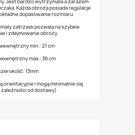
my. Jest bardzo wytrzymała a zarazem
ierzaka. Każda obroża posiada regulacje
dokładne dopasowanie rozmiaru.
mały zatrzask pozwala na szybkie
ie i zdejmowanie obroży
wewnętrzny min.: 21 cm
ewnętrzny max.: 36 cm
szerokość: 13mm
ą orientacyjne i mogą minimalnie się
 zależności od dostawy)