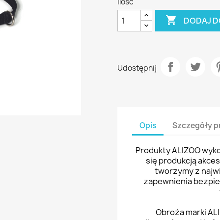
Ilość

DODAJ D
Udostępnij
Opis
Szczegóły p
Produkty ALIZOO wykon
się produkcją akce
tworzymy z najwi
zapewnienia bezpi
Obroża marki ALI