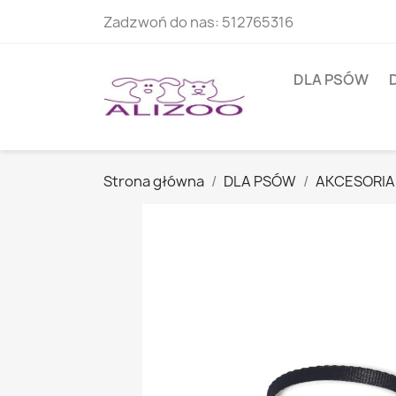
Zadzwoń do nas:
512765316
DLA PSÓW
Strona główna
DLA PSÓW
AKCESORIA