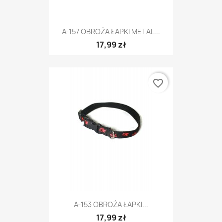
A-157 OBROŻA ŁAPKI METAL...
17,99 zł
favorite_border
A-153 OBROŻA ŁAPKI...
17,99 zł