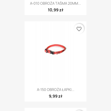
A-010 OBROŻA TAŚMA 20MM...
10,99 zł
favorite_border
A-150 OBROŻA ŁAPKI...
9,99 zł