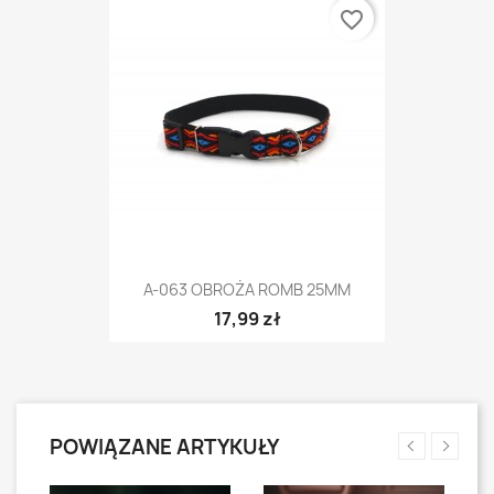
favorite_border
A-063 OBROŻA ROMB 25MM
17,99 zł
POWIĄZANE ARTYKUŁY