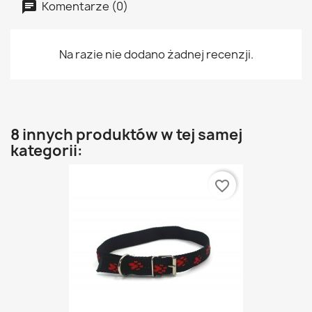
Komentarze (0)
Na razie nie dodano żadnej recenzji.
8 innych produktów w tej samej
kategorii:
favorite_border