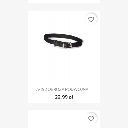
favorite_border
A-192 OBROŻA PODWÓJNA...
22,99 zł
favorite_border