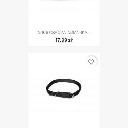
A-106 OBROŻA INDIAŃSKA...
17,99 zł
favorite_border