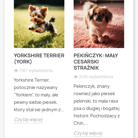
YORKSHIRE TERRIER
PEKIŃCZYK: MAŁY
S
S
(YORK)
CESARSKI
L
STRAŻNIK
P
7187 wyświetlenia
2016 wyświetlenia
Yorkshire Terrier,
Pekinczyk, znany
Sh
potocznie nazywany
rowniez jako piesek
d
"Yorkiem", to maly, ale
pekinski, to mala rasa
t
pewny siebie piesek,
psa o dlugiej i bogatej
"L
ktory stal sie jednym z...
historii. Pochodzacy z
ra
jna
Czytaj więcej
Chin,...
bo
o
Czytaj więcej
Cz