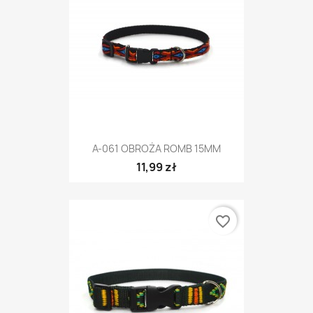
A-061 OBROŻA ROMB 15MM
11,99 zł
favorite_border