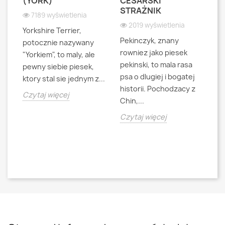
S
(YORK)
CESARSKI
L
STRAŻNIK
P
7189 wyświetlenia
2019 wyświetlenia
Yorkshire Terrier,
Pekinczyk, znany
Sh
potocznie nazywany
rowniez jako piesek
d
"Yorkiem", to maly, ale
pekinski, to mala rasa
t
pewny siebie piesek,
psa o dlugiej i bogatej
"L
ktory stal sie jednym z...
historii. Pochodzacy z
ra
jna
Czytaj więcej
Chin,...
bo
o
Czytaj więcej
Cz