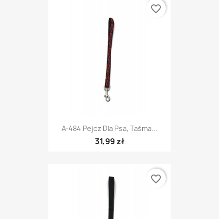
favorite_border
A-484 Pejcz Dla Psa, Taśma...
31,99 zł
favorite_border