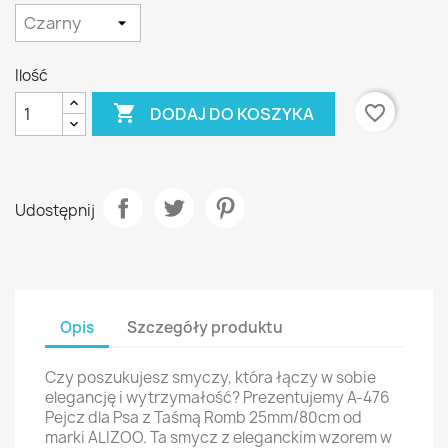
Ilość

favorite_border
DODAJ DO KOSZYKA
Udostępnij
Opis
Szczegóły produktu
Czy poszukujesz smyczy, która łączy w sobie
elegancję i wytrzymałość? Prezentujemy A-476
Pejcz dla Psa z Taśmą Romb 25mm/80cm od
marki ALIZOO. Ta smycz z eleganckim wzorem w