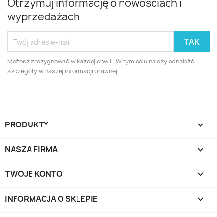
Otrzymuj informację o nowościach i
wyprzedażach
Możesz zrezygnować w każdej chwili. W tym celu należy odnaleźć
szczegóły w naszej informacji prawnej.
PRODUKTY

NASZA FIRMA

TWOJE KONTO

INFORMACJA O SKLEPIE
keyboard_arrow_down