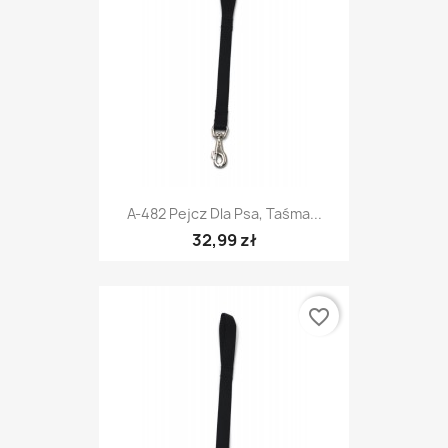
A-482 Pejcz Dla Psa, Taśma...
32,99 zł
favorite_border