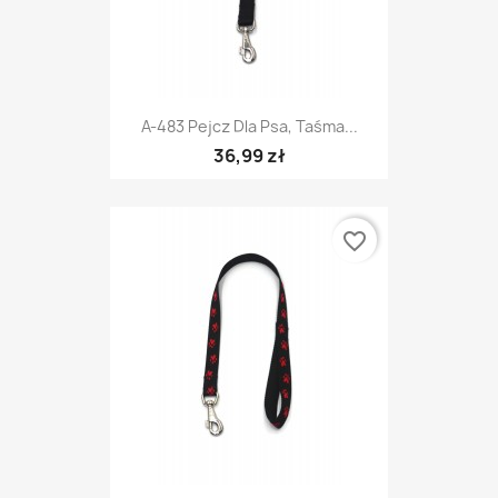
A-483 Pejcz Dla Psa, Taśma...
36,99 zł
favorite_border