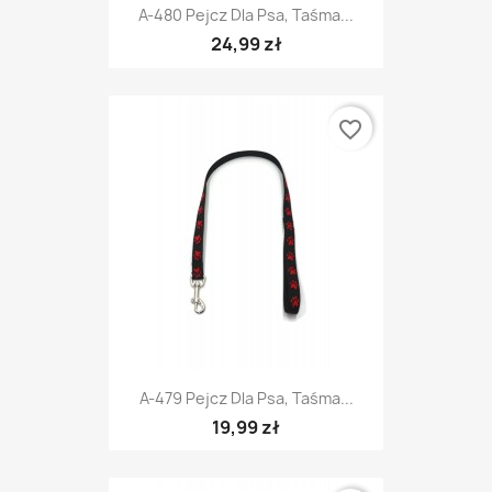
A-480 Pejcz Dla Psa, Taśma...
24,99 zł
favorite_border
A-479 Pejcz Dla Psa, Taśma...
19,99 zł