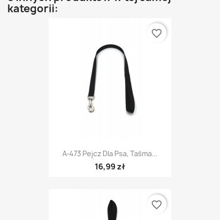
kategorii:
favorite_border
A-473 Pejcz Dla Psa, Taśma...
16,99 zł
favorite_border