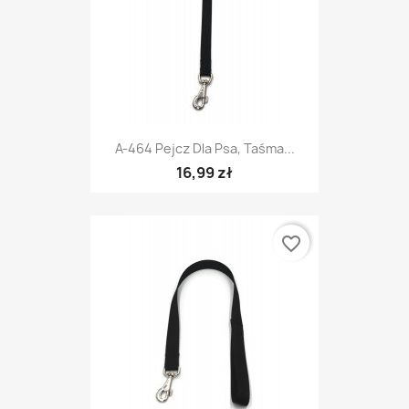
A-464 Pejcz Dla Psa, Taśma...
16,99 zł
favorite_border