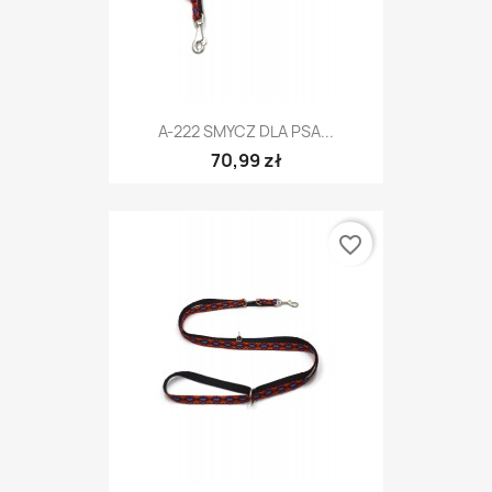
A-222 SMYCZ DLA PSA...
70,99 zł
favorite_border