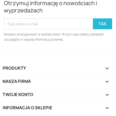
Otrzymuj informację o nowościach i
wyprzedażach
Możesz zrezygnować w każdej chwili. W tym celu należy odnaleźć
szczegóły w naszej informacji prawnej.
PRODUKTY

NASZA FIRMA

TWOJE KONTO

INFORMACJA O SKLEPIE
keyboard_arrow_down