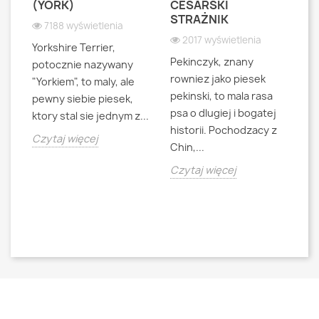
S
(YORK)
CESARSKI
L
STRAŻNIK
P
7188 wyświetlenia
2017 wyświetlenia
Yorkshire Terrier,
Pekinczyk, znany
Sh
potocznie nazywany
rowniez jako piesek
d
"Yorkiem", to maly, ale
pekinski, to mala rasa
t
pewny siebie piesek,
psa o dlugiej i bogatej
"L
ktory stal sie jednym z...
historii. Pochodzacy z
ra
jna
Czytaj więcej
Chin,...
bo
o
Czytaj więcej
Cz