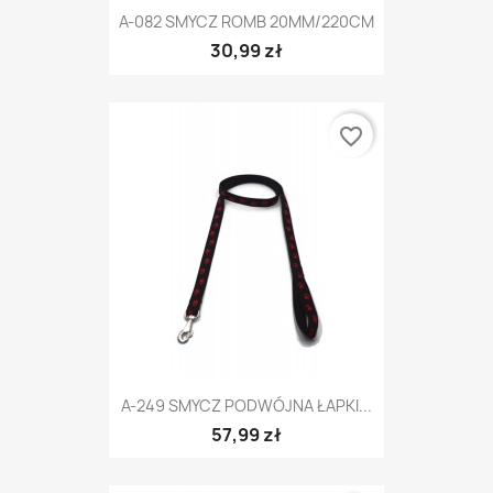
A-082 SMYCZ ROMB 20MM/220CM
30,99 zł
favorite_border
A-249 SMYCZ PODWÓJNA ŁAPKI...
57,99 zł