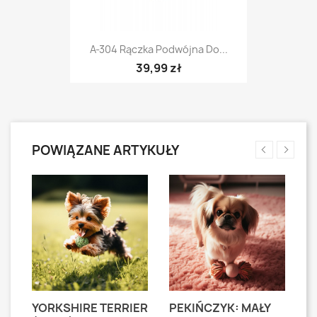
A-304 Rączka Podwójna Do...
39,99 zł
POWIĄZANE ARTYKUŁY
YORKSHIRE TERRIER
PEKIŃCZYK: MAŁY
S