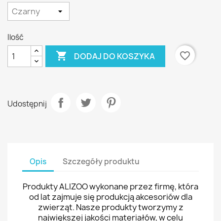
Ilość

favorite_border
DODAJ DO KOSZYKA
Udostępnij
Opis
Szczegóły produktu
Produkty ALIZOO wykonane przez firmę, która
od lat zajmuje się produkcją akcesoriów dla
zwierząt. Nasze produkty tworzymy z
największej jakości materiałów, w celu