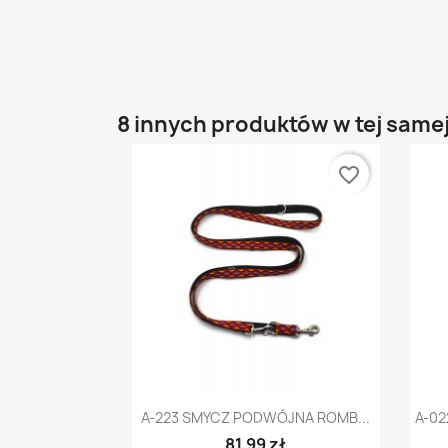
8 innych produktów w tej samej
favorite_border
Szybki podgląd

A-223 SMYCZ PODWÓJNA ROMB...
A-0
81,99 zł