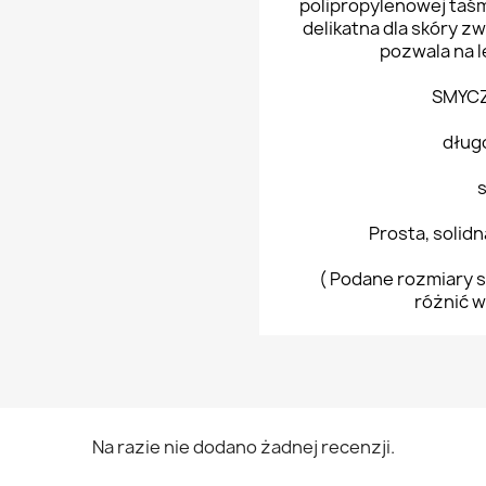
polipropylenowej taś
delikatna dla skóry z
pozwala na l
SMYCZ
dług
Prosta, solid
( Podane rozmiary s
różnić w
Na razie nie dodano żadnej recenzji.