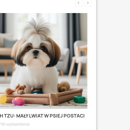
H TZU: MAŁY LWIAT W PSIEJ POSTACI
MOPS: MAŁY PI
WYRAZISTEJ
790 wyświetlenia
4791 wyświetlen