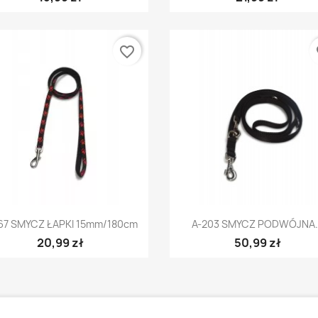
favorite_border
fa
Szybki podgląd
Szybki podgląd


67 SMYCZ ŁAPKI 15mm/180cm
A-203 SMYCZ PODWÓJNA..
20,99 zł
50,99 zł