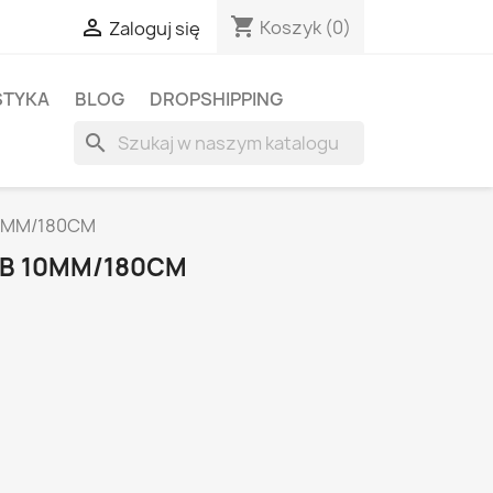
shopping_cart

Koszyk
(0)
Zaloguj się
STYKA
BLOG
DROPSHIPPING
search
10MM/180CM
MB 10MM/180CM