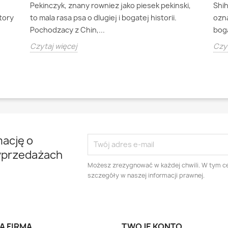
Pekinczyk, znany rowniez jako piesek pekinski,
Shi
ktory
to mala rasa psa o dlugiej i bogatej historii.
ozna
Pochodzacy z Chin,...
boga
Czytaj więcej
Czyt
mację o
yprzedażach
Możesz zrezygnować w każdej chwili. W tym ce
szczegóły w naszej informacji prawnej.
A FIRMA
TWOJE KONTO