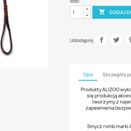
Ilość

DODAJ D
Udostępnij
Opis
Szczegóły p
Produkty ALIZOO wykon
się produkcją akce
tworzymy z najwi
zapewnienia bezpi
Smycz romb marki A