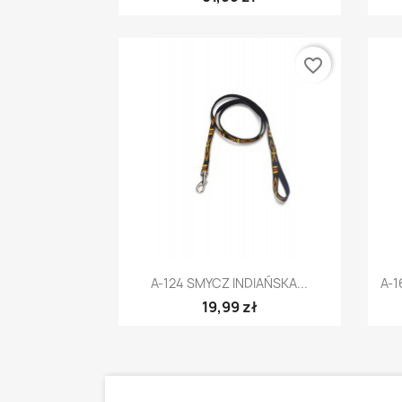
favorite_border
Szybki podgląd

A-124 SMYCZ INDIAŃSKA...
A-1
19,99 zł