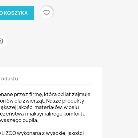
favorite_border
O KOSZYKA
roduktu
ane przez firmę, która od lat zajmuje
soriów dla zwierząt. Nasze produkty
ększej jakości materiałów, w celu
eczeństwa i maksymalnego komfortu
waszego pupila.
LIZOO wykonana z wysokiej jakości