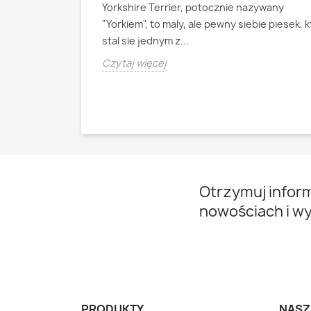
Yorkshire Terrier, potocznie nazywany
ianski pies
"Yorkiem", to maly, ale pewny siebie piesek, 
psa pasterskiego
stal sie jednym z...
Czytaj więcej
Otrzymuj infor
nowościach i w
PRODUKTY
NASZ