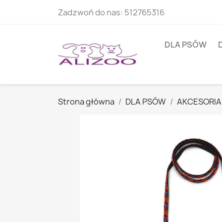
Zadzwoń do nas:
512765316
DLA PSÓW
Strona główna
DLA PSÓW
AKCESORIA