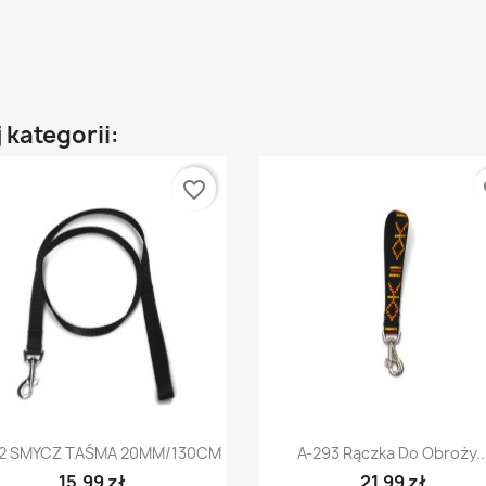
 kategorii:
favorite_border
fa
Szybki podgląd
Szybki podgląd


22 SMYCZ TAŚMA 20MM/130CM
A-293 Rączka Do Obroży..
15,99 zł
21,99 zł