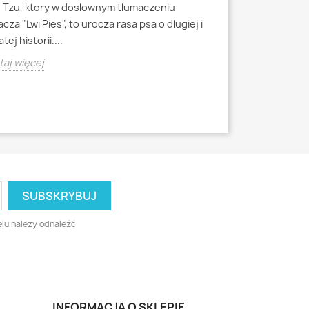
h Tzu, ktory w doslownym tlumaczeniu
Mops to jedna z 
cza "Lwi Pies", to urocza rasa psa o dlugiej i
miniaturowych, k
tej historii....
starozytnych Chi
aj więcej
Czytaj więcej
lu należy odnaleźć
INFORMACJA O SKLEPIE