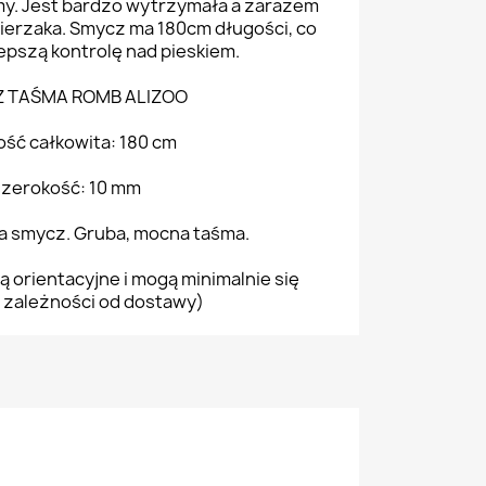
my. Jest bardzo wytrzymała a zarazem
wierzaka. Smycz ma 180cm długości, co
epszą kontrolę nad pieskiem.
 TAŚMA ROMB ALIZOO
ość całkowita: 180 cm
szerokość: 10 mm
na smycz. Gruba, mocna taśma.
ą orientacyjne i mogą minimalnie się
 zależności od dostawy)