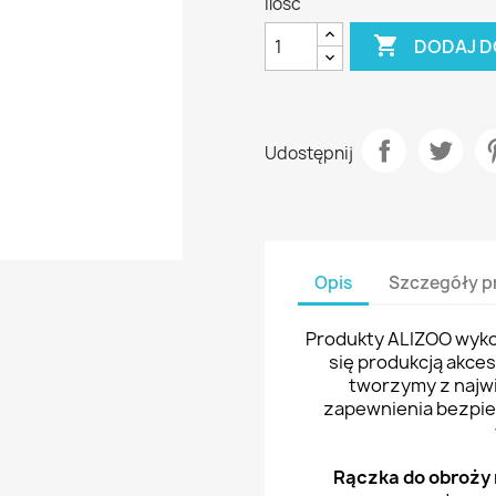
Ilość

DODAJ D
Udostępnij
Opis
Szczegóły p
Produkty ALIZOO wykon
się produkcją akce
tworzymy z najwi
zapewnienia bezpi
Rączka do obroży