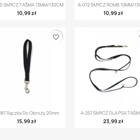
Szybki podgląd
Szybki podgląd


20 SMYCZ TAŚMA 13MM/130CM
A-072 SMYCZ ROMB 10MM/1
10,99 zł
10,99 zł
favorite_border
fa
Szybki podgląd
Szybki podgląd


287 Rączka Do Obroży 20mm
A-257 SMYCZ DLA PSA TAŚMA
15,99 zł
23,99 zł