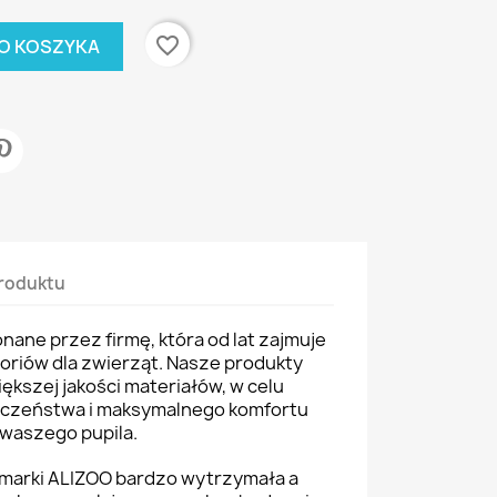
favorite_border
O KOSZYKA
roduktu
ane przez firmę, która od lat zajmuje
soriów dla zwierząt. Nasze produkty
ększej jakości materiałów, w celu
eczeństwa i maksymalnego komfortu
waszego pupila.
marki ALIZOO bardzo wytrzymała a