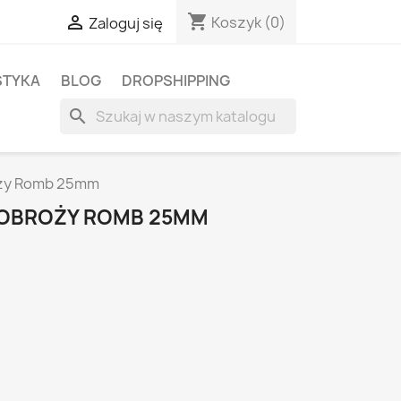
shopping_cart

Koszyk
(0)
Zaloguj się
STYKA
BLOG
DROPSHIPPING
search
oży Romb 25mm
 OBROŻY ROMB 25MM