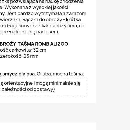
zka pozwalająca na naukę chodzenia
e. Wykonana z wysokiej jakości
my
. Jest bardzo wytrzymała a zarazem
zwierzaka. Rączka do obroży -
krótka
m długości wraz z karabińczykiem, co
 pełną kontrolę nad psem.
BROŻY, TAŚMA ROMB ALIZOO
ość całkowita: 32 cm
zerokość: 25 mm
a smycz dla psa
. Gruba, mocna taśma.
ą orientacyjne i mogą minimalnie się
w zależności od dostawy)