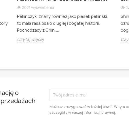
2021 wyświetlenia
2
Pekinczyk, znany rowniez jako piesek pekinski,
Shi
ktory
to mala rasa psa o dlugiej i bogatej historii.
ozna
Pochodzacy z Chin,...
boga
Czytaj więcej
Czyt
mację o
yprzedażach
Możesz zrezygnować w każdej chwili. W tym ce
szczegóły w naszej informacji prawnej.