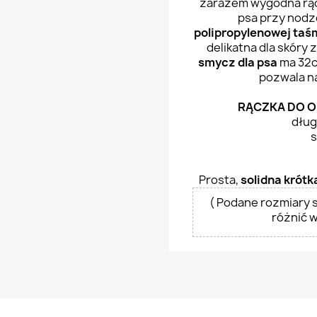
zarazem wygodna rąc
psa przy nodz
polipropylenowej taś
delikatna dla skóry 
smycz dla psa
ma 32c
pozwala na
RĄCZKA DO O
dług
s
Prosta,
solidna krótk
( Podane rozmiary s
różnić 