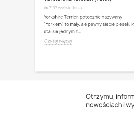
 WIOSEK
7197 wyświetlenia
Yorkshire Terrier, potocznie nazywany
ianski pies
"Yorkiem", to maly, ale pewny siebie piesek, 
psa pasterskiego
stal sie jednym z...
Czytaj więcej
Otrzymuj infor
nowościach i w