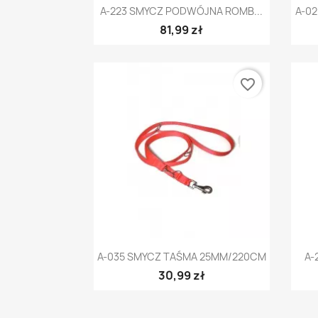
Szybki podgląd

A-223 SMYCZ PODWÓJNA ROMB...
A-0
81,99 zł
favorite_border
Szybki podgląd

A-035 SMYCZ TAŚMA 25MM/220CM
A-
30,99 zł