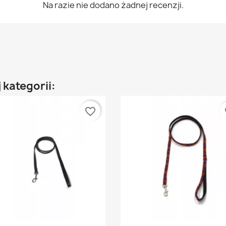
Na razie nie dodano żadnej recenzji.
 kategorii:
favorite_border
fa