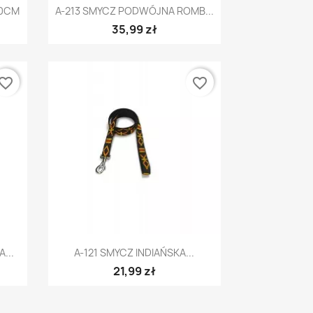
Szybki podgląd

30CM
A-213 SMYCZ PODWÓJNA ROMB...
35,99 zł
vorite_border
favorite_border
Szybki podgląd

...
A-121 SMYCZ INDIAŃSKA...
21,99 zł