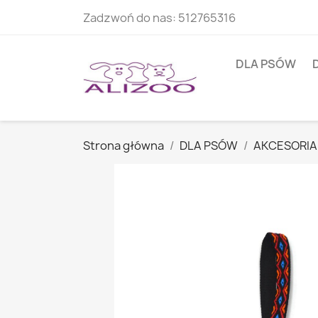
Zadzwoń do nas:
512765316
DLA PSÓW
Strona główna
DLA PSÓW
AKCESORIA