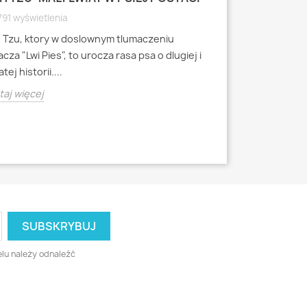
WYRAZISTEJ
791 wyświetlenia
4796 wyświetle
h Tzu, ktory w doslownym tlumaczeniu
Mops to jedna z 
cza "Lwi Pies", to urocza rasa psa o dlugiej i
miniaturowych, k
tej historii....
starozytnych Chi
aj więcej
Czytaj więcej
lu należy odnaleźć