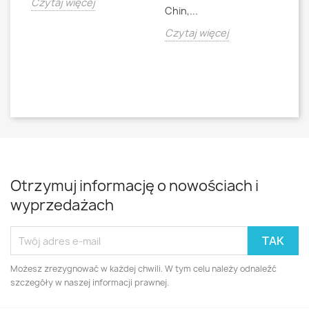
jna
Czytaj więcej
Chin,...
bo
o
Czytaj więcej
Cz
Otrzymuj informację o nowościach i
wyprzedażach
Możesz zrezygnować w każdej chwili. W tym celu należy odnaleźć
szczegóły w naszej informacji prawnej.