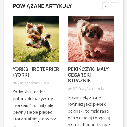
POWIĄZANE ARTYKUŁY
YORKSHIRE TERRIER
PEKIŃCZYK: MAŁY
S
S
(YORK)
CESARSKI
L
STRAŻNIK
P
7189 wyświetlenia
2019 wyświetlenia
Yorkshire Terrier,
Pekinczyk, znany
Sh
potocznie nazywany
rowniez jako piesek
d
"Yorkiem", to maly, ale
pekinski, to mala rasa
t
pewny siebie piesek,
psa o dlugiej i bogatej
"L
ktory stal sie jednym z...
historii. Pochodzacy z
ra