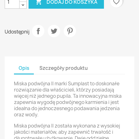

favorite_border
DODAJ DO KOSZYKA
Udostępnij
Opis
Szczegóły produktu
Miska podwójna II marki Sumplast to doskonałe
rozwiązanie dla właścicieli, którzy posiadają
więcej niż jednego pupila. Ta innowacyjna miska
zapewnia wygodę podwójnego karmienia i jest
idealna do jednoczesnego podawania jedzenia
oraz wody.
Miska podwójna II została wykonana z wysokiej
jakości materiałów, aby zapewnić trwałość i
długotrwałe użytkowanie. Dwie oddzielne