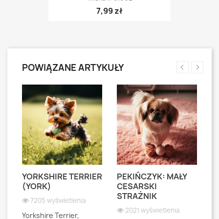
7,99 zł
POWIĄZANE ARTYKUŁY
YORKSHIRE TERRIER
PEKIŃCZYK: MAŁY
S
S
(YORK)
CESARSKI
L
STRAŻNIK
P
7205 wyświetlenia
2021 wyświetlenia
Yorkshire Terrier,