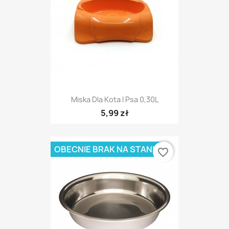
Miska Dla Kota I Psa 0,30L
5,99 zł
OBECNIE BRAK NA STANIE
favorite_border