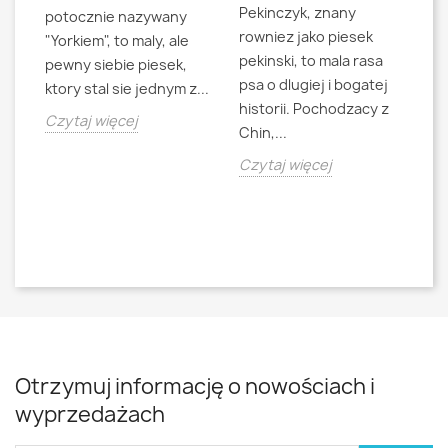
Pekinczyk, znany
Sh
potocznie nazywany
rowniez jako piesek
d
"Yorkiem", to maly, ale
pekinski, to mala rasa
t
pewny siebie piesek,
psa o dlugiej i bogatej
"L
ktory stal sie jednym z...
historii. Pochodzacy z
ra
jna
Czytaj więcej
Chin,...
bo
o
Czytaj więcej
Cz
Otrzymuj informację o nowościach i
wyprzedażach