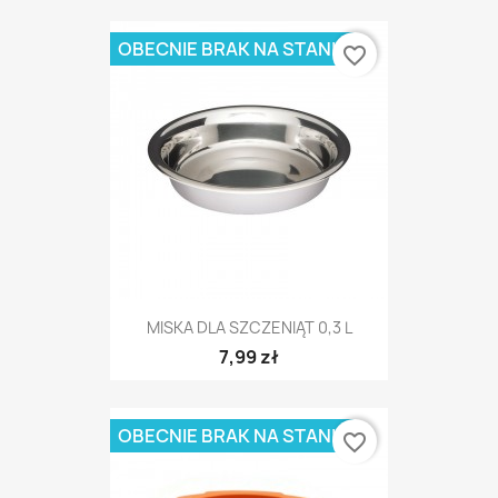
OBECNIE BRAK NA STANIE
favorite_border
MISKA DLA SZCZENIĄT 0,3 L
7,99 zł
OBECNIE BRAK NA STANIE
favorite_border