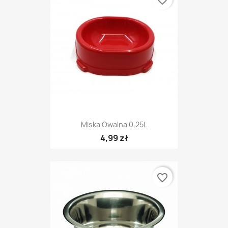
favorite_border
Miska Owalna 0,25L
4,99 zł
favorite_border