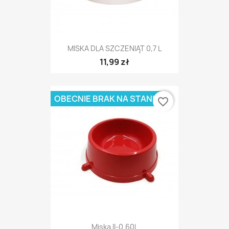
MISKA DLA SZCZENIĄT 0,7 L
11,99 zł
OBECNIE BRAK NA STANIE
favorite_border
Miska II-0.60L