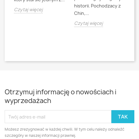
historii. Pochodzacy z
ra
jna
Czytaj więcej
Chin,...
bo
o
Czytaj więcej
Cz
Otrzymuj informację o nowościach i
wyprzedażach
Możesz zrezygnować w każdej chwili. W tym celu należy odnaleźć
szczegóły w naszej informacji prawnej.