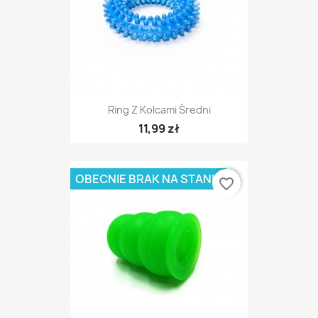
Ring Z Kolcami Średni
11,99 zł
OBECNIE BRAK NA STANIE
favorite_border