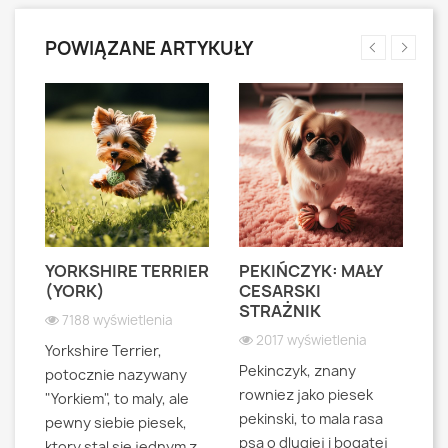
POWIĄZANE ARTYKUŁY
YORKSHIRE TERRIER
PEKIŃCZYK: MAŁY
S
S
(YORK)
CESARSKI
L
STRAŻNIK
P
7188 wyświetlenia
2017 wyświetlenia
Yorkshire Terrier,
Pekinczyk, znany
Sh
potocznie nazywany
rowniez jako piesek
d
"Yorkiem", to maly, ale
pekinski, to mala rasa
t
pewny siebie piesek,
psa o dlugiej i bogatej
"L
ktory stal sie jednym z...