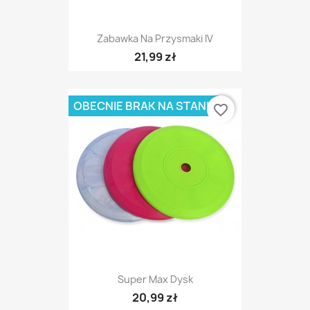
Zabawka Na Przysmaki IV
21,99 zł
OBECNIE BRAK NA STANIE
favorite_border
Super Max Dysk
20,99 zł