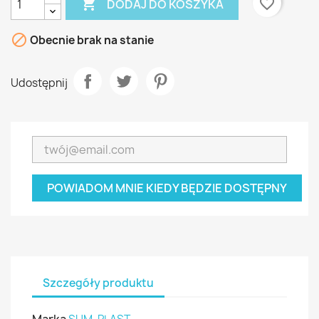

favorite_border
DODAJ DO KOSZYKA

Obecnie brak na stanie
Udostępnij
POWIADOM MNIE KIEDY BĘDZIE DOSTĘPNY
Szczegóły produktu