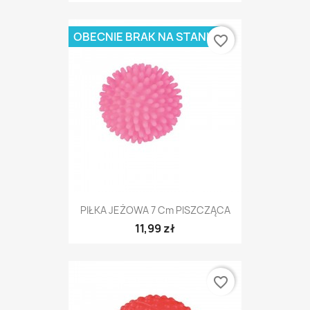
OBECNIE BRAK NA STANIE
favorite_border
PIŁKA JEŻOWA 7 Cm PISZCZĄCA
11,99 zł
favorite_border