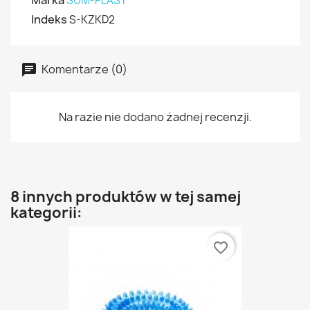
Marka
SUM-PLAST
Indeks
S-KZKD2
Komentarze (0)
Na razie nie dodano żadnej recenzji.
8 innych produktów w tej samej
kategorii:
favorite_border