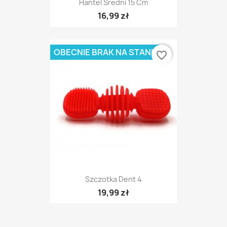
Hantel Średni 15 Cm
16,99 zł
OBECNIE BRAK NA STANIE
favorite_border
Szczotka Dent 4
19,99 zł