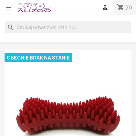
shopping_cart


(0)
search
OBECNIE BRAK NA STANIE