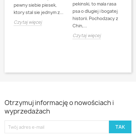
pekinski, to mala rasa
t
pewny siebie piesek,
psa o dlugiej i bogatej
"L
ktory stal sie jednym z...
historii. Pochodzacy z
ra
jna
Czytaj więcej
Chin,...
bo
o
Czytaj więcej
Cz
Otrzymuj informację o nowościach i
wyprzedażach