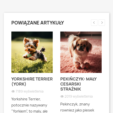
POWIĄZANE ARTYKUŁY
YORKSHIRE TERRIER
PEKIŃCZYK: MAŁY
S
S
(YORK)
CESARSKI
L
STRAŻNIK
P
7189 wyświetlenia
2019 wyświetlenia
Yorkshire Terrier,
Pekinczyk, znany
Sh
potocznie nazywany
rowniez jako piesek
d
"Yorkiem", to maly, ale