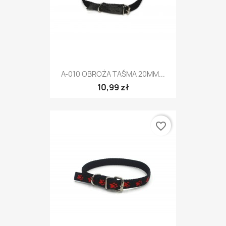
A-010 OBROŻA TAŚMA 20MM...
10,99 zł
favorite_border