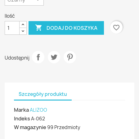
Ilość

favorite_border
DODAJ DO KOSZYKA
Udostępnij
Szczegóły produktu
Marka
ALIZOO
Indeks
A-062
W magazynie
99 Przedmioty