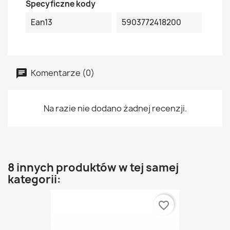
Specyficzne kody
Ean13
5903772418200
Komentarze (0)
Na razie nie dodano żadnej recenzji.
8 innych produktów w tej samej
kategorii:
favorite_border