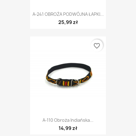
A-241 OBROŻA PODWÓJNA ŁAPKI...
25,99 zł
favorite_border
A-110 Obroża Indiańska...
14,99 zł