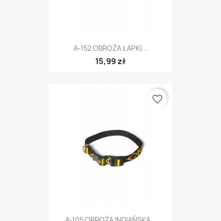
A-152 OBROŻA ŁAPKI...
15,99 zł
favorite_border
A-105 OBROŻA INDIAŃSKA...