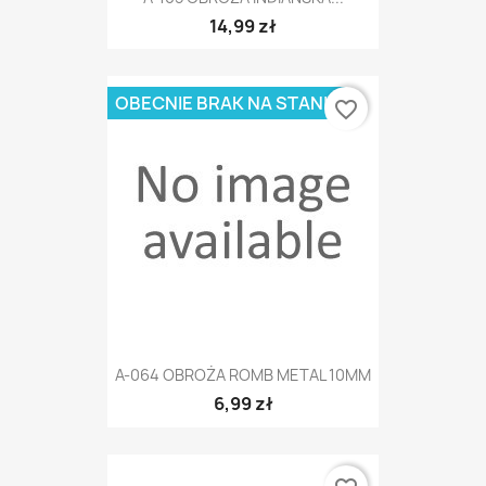
14,99 zł
OBECNIE BRAK NA STANIE
favorite_border
A-064 OBROŻA ROMB METAL 10MM
6,99 zł