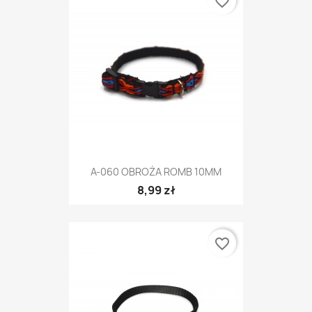
favorite_border
A-060 OBROŻA ROMB 10MM
8,99 zł
favorite_border