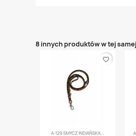
8 innych produktów w tej samej
favorite_border
Szybki podgląd

A-129 SMYCZ INDIAŃSKA...
A