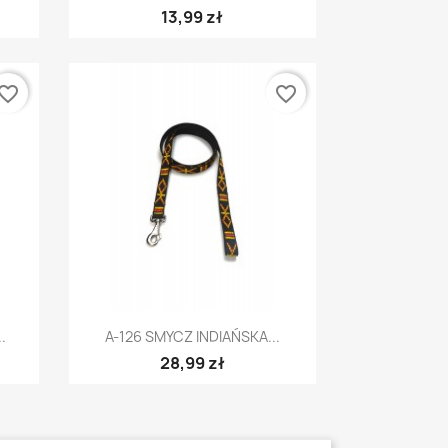
13,99 zł
vorite_border
favorite_border
Szybki podgląd

.
A-126 SMYCZ INDIAŃSKA...
28,99 zł