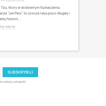
788 wyświetlenia
4791 wyświetlen
h Tzu, ktory w doslownym tlumaczeniu
Mops to jedna z 
cza "Lwi Pies", to urocza rasa psa o dlugiej i
miniaturowych, k
tej historii....
starozytnych Chi
aj więcej
Czytaj więcej
lu należy odnaleźć