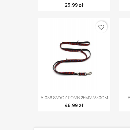
23,99 zł
favorite_border
Szybki podgląd

A-086 SMYCZ ROMB 25MM/330CM
46,99 zł