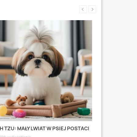
H TZU: MAŁY LWIAT W PSIEJ POSTACI
MOPS: MAŁY PI
WYRAZISTEJ