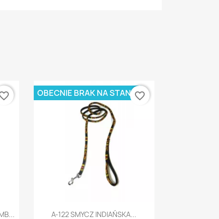
OBECNIE BRAK NA STANIE
vorite_border
favorite_border
Szybki podgląd

B...
A-122 SMYCZ INDIAŃSKA...