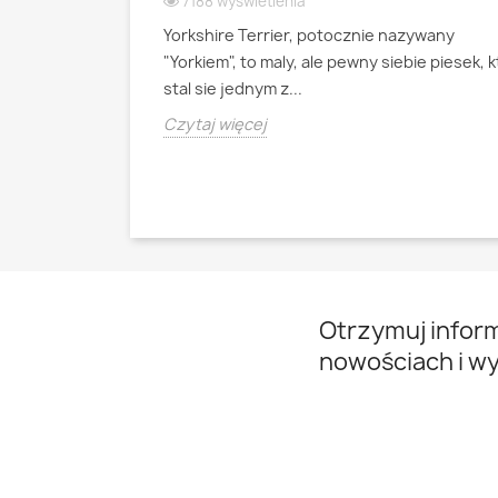
7188 wyświetlenia
Yorkshire Terrier, potocznie nazywany
ianski pies
"Yorkiem", to maly, ale pewny siebie piesek, 
psa pasterskiego
stal sie jednym z...
Czytaj więcej
Otrzymuj infor
nowościach i w