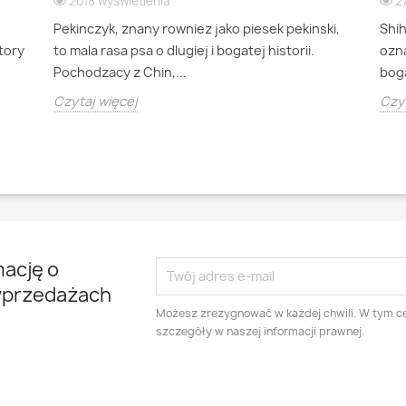
2018 wyświetlenia
2
Pekinczyk, znany rowniez jako piesek pekinski,
Shi
ktory
to mala rasa psa o dlugiej i bogatej historii.
ozna
Pochodzacy z Chin,...
boga
Czytaj więcej
Czyt
mację o
yprzedażach
Możesz zrezygnować w każdej chwili. W tym ce
szczegóły w naszej informacji prawnej.