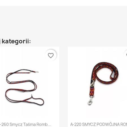
 kategorii:
favorite_border
fa
Szybki podgląd
Szybki podgląd


-260 Smycz Taśma Romb...
A-220 SMYCZ PODWÓJNA ROM