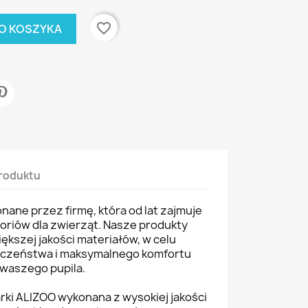
favorite_border
O KOSZYKA
roduktu
ane przez firmę, która od lat zajmuje
soriów dla zwierząt. Nasze produkty
ększej jakości materiałów, w celu
eczeństwa i maksymalnego komfortu
waszego pupila.
rki ALIZOO wykonana z wysokiej jakości