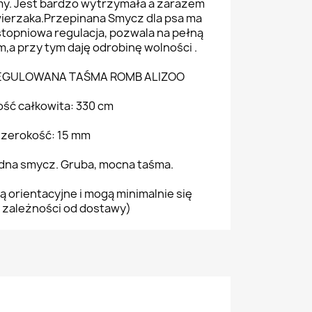
my. Jest bardzo wytrzymała a zarazem
zwierzaka.Przepinana Smycz dla psa ma
stopniowa regulacja, pozwala na pełną
m,a przy tym daję odrobinę wolności .
REGULOWANA TAŚMA ROMB ALIZOO
ść całkowita: 330 cm
szerokość: 15 mm
idna smycz. Gruba, mocna taśma.
ą orientacyjne i mogą minimalnie się
 zależności od dostawy)