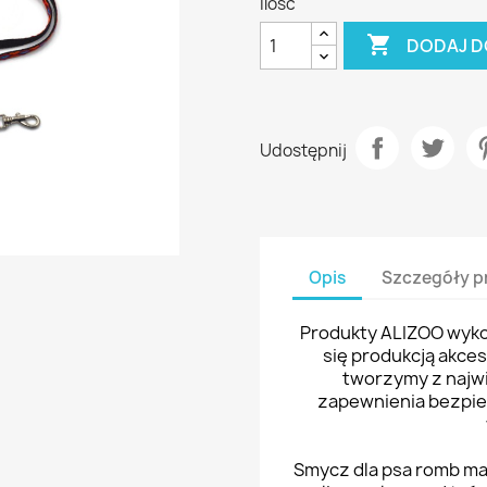
Ilość

DODAJ D
Udostępnij
Opis
Szczegóły p
Produkty ALIZOO wykon
się produkcją akce
tworzymy z najwi
zapewnienia bezpi
Smycz dla psa romb ma