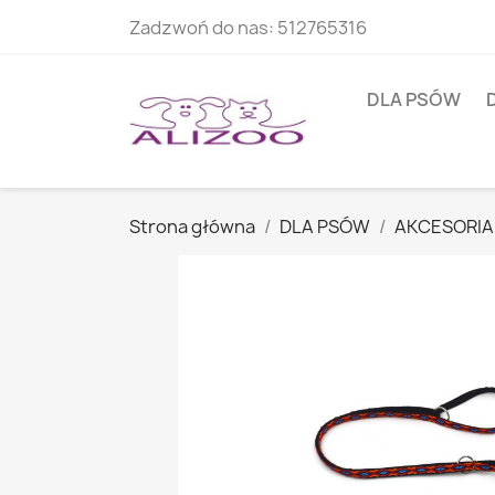
Zadzwoń do nas:
512765316
DLA PSÓW
Strona główna
DLA PSÓW
AKCESORIA