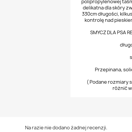
polipropylenowej taś
delikatna dla skóry 
330cm długości, kilku
kontrolę nad pieskie
SMYCZ DLA PSA 
długo
Przepinana, sol
( Podane rozmiary s
różnić w
Na razie nie dodano żadnej recenzji.