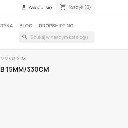
shopping_cart

Koszyk
(0)
Zaloguj się
STYKA
BLOG
DROPSHIPPING
search
15MM/330CM
MB 15MM/330CM