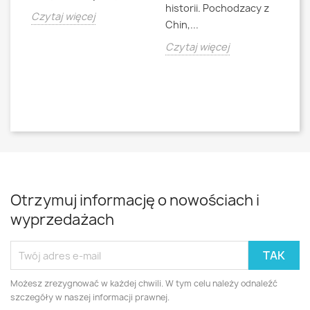
historii. Pochodzacy z
ra
jna
Czytaj więcej
Chin,...
bo
o
Czytaj więcej
Cz
Otrzymuj informację o nowościach i
wyprzedażach
Możesz zrezygnować w każdej chwili. W tym celu należy odnaleźć
szczegóły w naszej informacji prawnej.