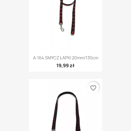
A-164 SMYCZ ŁAPKI 20mm/130cm
19,99 zł
favorite_border