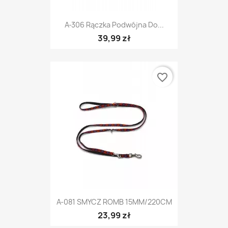
A-306 Rączka Podwójna Do...
39,99 zł
favorite_border
A-081 SMYCZ ROMB 15MM/220CM
23,99 zł