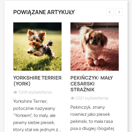
POWIĄZANE ARTYKUŁY
YORKSHIRE TERRIER
PEKIŃCZYK: MAŁY
S
S
(YORK)
CESARSKI
L
STRAŻNIK
P
7200 wyświetlenia
2021 wyświetlenia
Yorkshire Terrier,
Pekinczyk, znany
Sh
potocznie nazywany
rowniez jako piesek
d
"Yorkiem", to maly, ale
pekinski, to mala rasa
t
pewny siebie piesek,
psa o dlugiej i bogatej
"L
ktory stal sie jednym z...