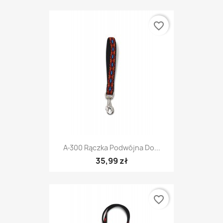
favorite_border
A-300 Rączka Podwójna Do...
35,99 zł
favorite_border