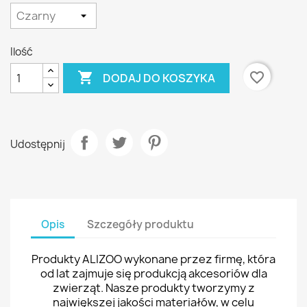
Ilość

favorite_border
DODAJ DO KOSZYKA
Udostępnij
Opis
Szczegóły produktu
Produkty ALIZOO wykonane przez firmę, która
od lat zajmuje się produkcją akcesoriów dla
zwierząt. Nasze produkty tworzymy z
największej jakości materiałów, w celu