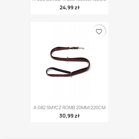
24,99 zł
favorite_border
A-082 SMYCZ ROMB 20MM/220CM
30,99 zł