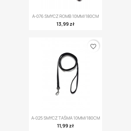
A-076 SMYCZ ROMB 10MM/180CM
13,99 zł
favorite_border
A-025 SMYCZ TAŚMA 10MM/180CM
11,99 zł