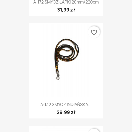
A-172 SMYCZ ŁAPKI 20mm/220cm
31,99 zł
favorite_border
A-132 SMYCZ INDIAŃSKA...
29,99 zł