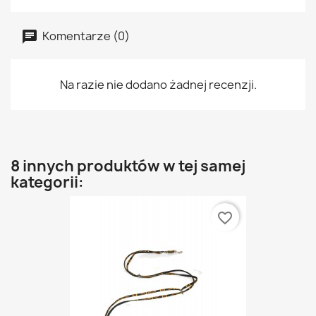
Komentarze (0)
Na razie nie dodano żadnej recenzji.
8 innych produktów w tej samej
kategorii:
favorite_border