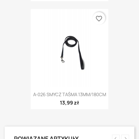
favorite_border
A-026 SMYCZ TAŚMA 13MM/180CM
13,99 zł
POWIĄZANE ARTYKUŁY