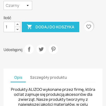
Ilość

favorite_border
DODAJ DO KOSZYKA
Udostępnij
Opis
Szczegóły produktu
Produkty ALIZOO wykonane przez firmę, która
od lat zajmuje się produkcją akcesoriów dla
zwierząt. Nasze produkty tworzymy z
największej jakości materiałów, w celu