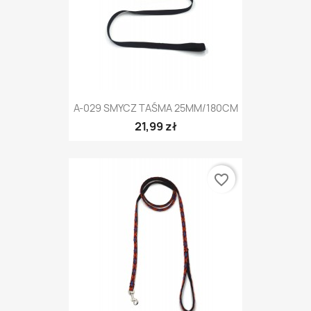
A-029 SMYCZ TAŚMA 25MM/180CM
21,99 zł
favorite_border