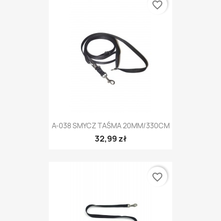
favorite_border
A-038 SMYCZ TAŚMA 20MM/330CM
32,99 zł
favorite_border