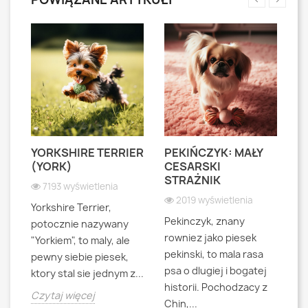
YORKSHIRE TERRIER
PEKIŃCZYK: MAŁY
S
S
(YORK)
CESARSKI
L
STRAŻNIK
P
7193 wyświetlenia
2019 wyświetlenia
Yorkshire Terrier,
Pekinczyk, znany
Sh
potocznie nazywany
rowniez jako piesek
d
"Yorkiem", to maly, ale
pekinski, to mala rasa
t
pewny siebie piesek,
psa o dlugiej i bogatej
"L
ktory stal sie jednym z...
historii. Pochodzacy z
ra
jna
Czytaj więcej
Chin,...
bo