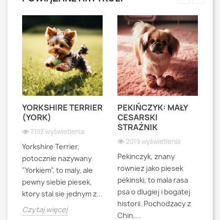
YORKSHIRE TERRIER
PEKIŃCZYK: MAŁY
S
S
(YORK)
CESARSKI
L
STRAŻNIK
P
7193 wyświetlenia
2019 wyświetlenia
Yorkshire Terrier,
Pekinczyk, znany
Sh
potocznie nazywany
rowniez jako piesek
d
"Yorkiem", to maly, ale
pekinski, to mala rasa
t
pewny siebie piesek,
psa o dlugiej i bogatej
"L
ktory stal sie jednym z...
historii. Pochodzacy z
ra
jna
Czytaj więcej
Chin,...
bo