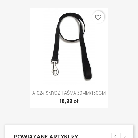
favorite_border
A-024 SMYCZ TAŚMA 30MM/130CM
18,99 zł
POWIĄZANE ARTYKUŁY