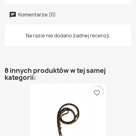
Komentarze (0)
Na razie nie dodano żadnej recenzji.
8 innych produktów w tej samej
kategorii:
favorite_border