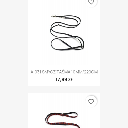
favorite_border
A-031 SMYCZ TAŚMA 10MM/220CM
17,99 zł
favorite_border