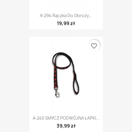
A-294 Rączka Do Obroży...
19,99 zł
favorite_border
A-245 SMYCZ PODWÓJNA ŁAPKI...
39,99 zł