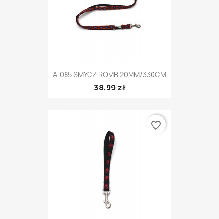
A-085 SMYCZ ROMB 20MM/330CM
38,99 zł
favorite_border