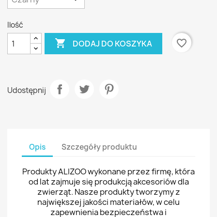
Ilość

favorite_border
DODAJ DO KOSZYKA
Udostępnij
Opis
Szczegóły produktu
Produkty ALIZOO wykonane przez firmę, która
od lat zajmuje się produkcją akcesoriów dla
zwierząt. Nasze produkty tworzymy z
największej jakości materiałów, w celu
zapewnienia bezpieczeństwa i