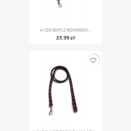
A-129 SMYCZ INDIAŃSKA...
23,99 zł
favorite_border