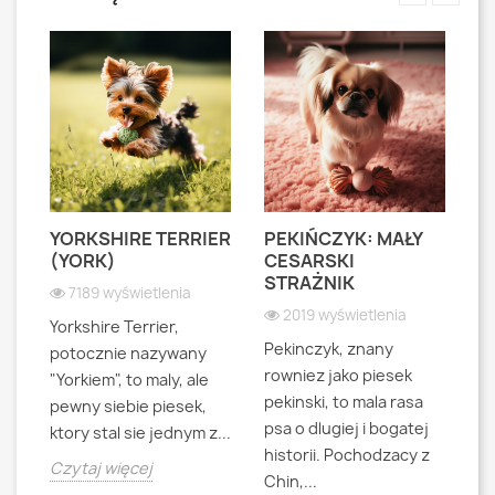
YORKSHIRE TERRIER
PEKIŃCZYK: MAŁY
S
S
(YORK)
CESARSKI
L
STRAŻNIK
P
7189 wyświetlenia
2019 wyświetlenia
Yorkshire Terrier,
Pekinczyk, znany
Sh
potocznie nazywany
rowniez jako piesek
d
"Yorkiem", to maly, ale
pekinski, to mala rasa
t
pewny siebie piesek,
psa o dlugiej i bogatej
"L
ktory stal sie jednym z...
historii. Pochodzacy z
ra
jna
Czytaj więcej
Chin,...
bo
o