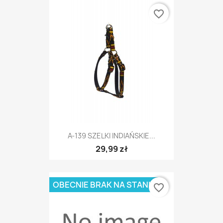
favorite_border
A-139 SZELKI INDIAŃSKIE...
29,99 zł
OBECNIE BRAK NA STANIE
favorite_border