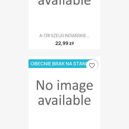
A-138 SZELKI INDIAŃSKIE...
22,99 zł
OBECNIE BRAK NA STANIE
favorite_border