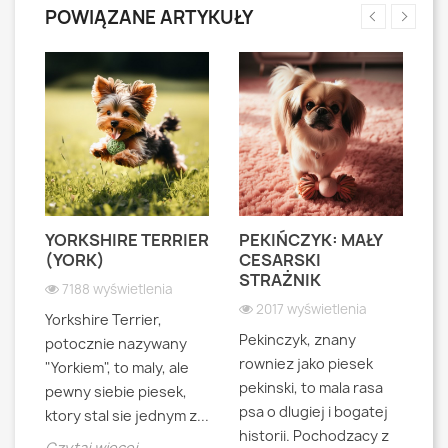
POWIĄZANE ARTYKUŁY
YORKSHIRE TERRIER
PEKIŃCZYK: MAŁY
S
S
(YORK)
CESARSKI
L
STRAŻNIK
P
7188 wyświetlenia
2017 wyświetlenia
Yorkshire Terrier,
Pekinczyk, znany
Sh
potocznie nazywany
rowniez jako piesek
d
"Yorkiem", to maly, ale
pekinski, to mala rasa
t
pewny siebie piesek,
psa o dlugiej i bogatej
"L
ktory stal sie jednym z...
historii. Pochodzacy z
ra
jna
Czytaj więcej