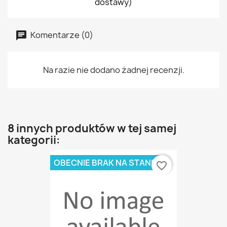
dostawy)
Komentarze (0)
Na razie nie dodano żadnej recenzji.
8 innych produktów w tej samej
kategorii:
OBECNIE BRAK NA STANIE
favorite_border