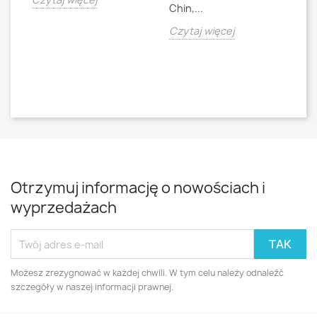
Chin,...
bo
o
Czytaj więcej
Cz
Otrzymuj informację o nowościach i
wyprzedażach
Możesz zrezygnować w każdej chwili. W tym celu należy odnaleźć
szczegóły w naszej informacji prawnej.