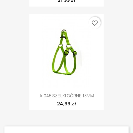
21,99 zł
favorite_border
A-045 SZELKI GÓRNE 13MM
24,99 zł