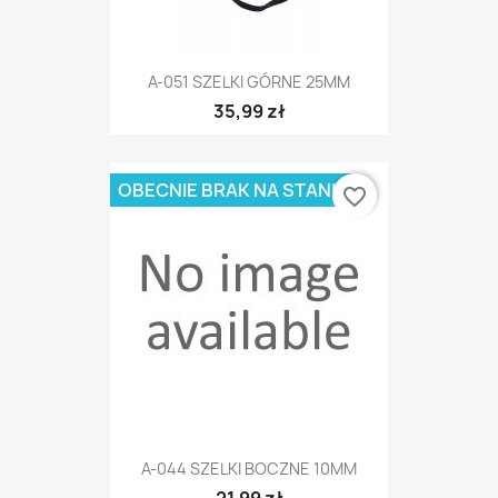
A-051 SZELKI GÓRNE 25MM
35,99 zł
OBECNIE BRAK NA STANIE
favorite_border
A-044 SZELKI BOCZNE 10MM