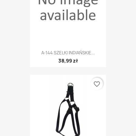
A-144 SZELKI INDIAŃSKIE...
38,99 zł
favorite_border