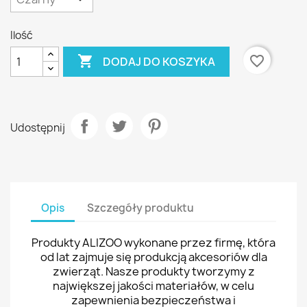
Ilość

favorite_border
DODAJ DO KOSZYKA
Udostępnij
Opis
Szczegóły produktu
Produkty ALIZOO wykonane przez firmę, która
od lat zajmuje się produkcją akcesoriów dla
zwierząt. Nasze produkty tworzymy z
największej jakości materiałów, w celu
zapewnienia bezpieczeństwa i