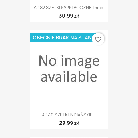
A-182 SZELKI ŁAPKI BOCZNE 15mm
30,99 zł
OBECNIE BRAK NA STANIE
favorite_border
A-140 SZELKI INDIAŃSKIE...
29,99 zł