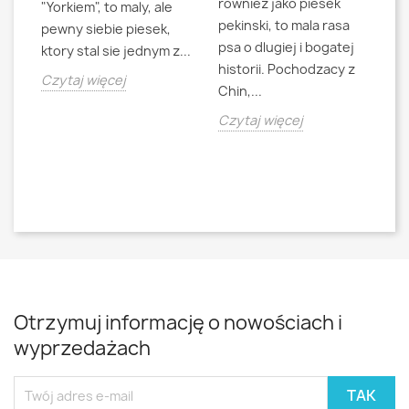
rowniez jako piesek
d
"Yorkiem", to maly, ale
pekinski, to mala rasa
t
pewny siebie piesek,
psa o dlugiej i bogatej
"L
ktory stal sie jednym z...
historii. Pochodzacy z
ra
jna
Czytaj więcej
Chin,...
bo
o
Czytaj więcej
Cz
Otrzymuj informację o nowościach i
wyprzedażach