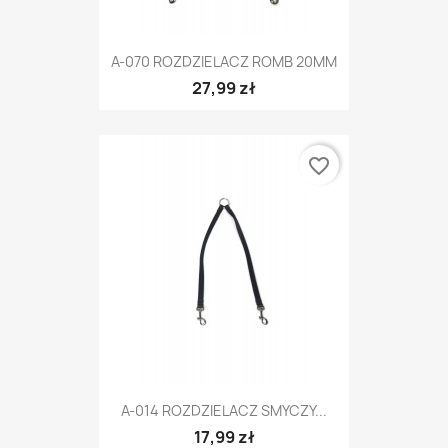
A-070 ROZDZIELACZ ROMB 20MM
27,99 zł
favorite_border
A-014 ROZDZIELACZ SMYCZY...
17,99 zł