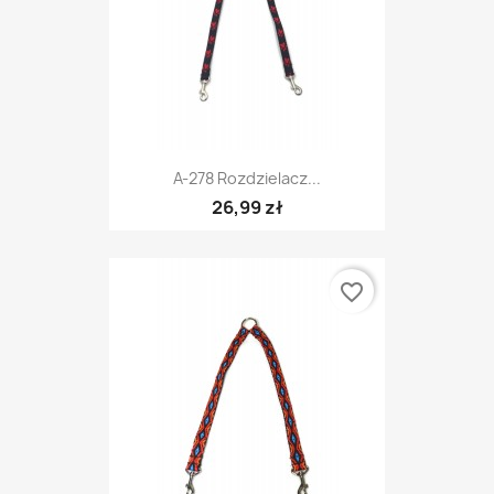
A-278 Rozdzielacz...
26,99 zł
favorite_border