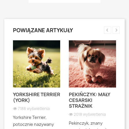
POWIĄZANE ARTYKUŁY
YORKSHIRE TERRIER
PEKIŃCZYK: MAŁY
S
S
(YORK)
CESARSKI
L
STRAŻNIK
P
7188 wyświetlenia
2018 wyświetlenia
Yorkshire Terrier,
Pekinczyk, znany
Sh
potocznie nazywany