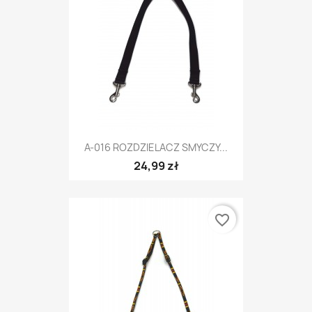
A-016 ROZDZIELACZ SMYCZY...
24,99 zł
favorite_border