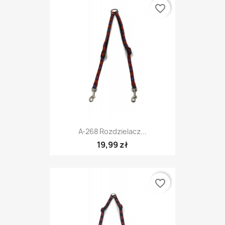
favorite_border
A-268 Rozdzielacz...
19,99 zł
favorite_border