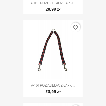
A-160 ROZDZIELACZ ŁAPKI...
28,99 zł
favorite_border
A-161 ROZDZIELACZ ŁAPKI...
33,99 zł