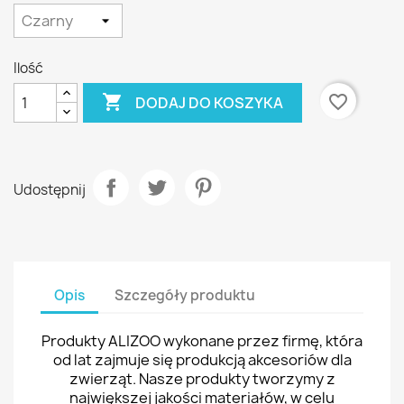
Ilość

favorite_border
DODAJ DO KOSZYKA
Udostępnij
Opis
Szczegóły produktu
Produkty ALIZOO wykonane przez firmę, która
od lat zajmuje się produkcją akcesoriów dla
zwierząt. Nasze produkty tworzymy z
największej jakości materiałów, w celu