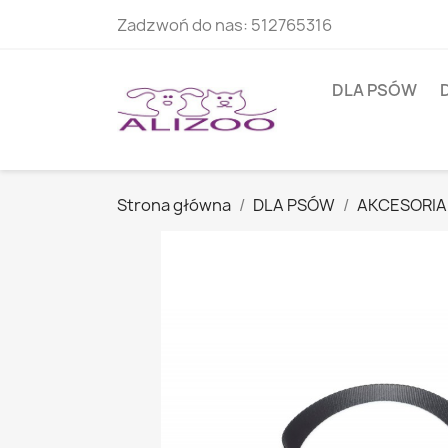
Zadzwoń do nas:
512765316
DLA PSÓW
Strona główna
DLA PSÓW
AKCESORIA