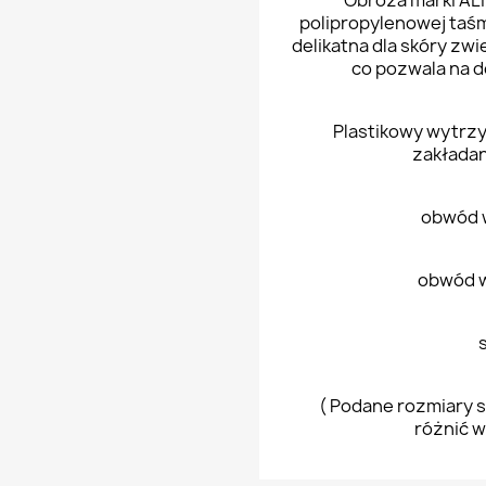
Obroża marki ALI
polipropylenowej taś
delikatna dla skóry zw
co pozwala na 
Plastikowy wytrzy
zakładan
obwód 
obwód w
( Podane rozmiary s
różnić w