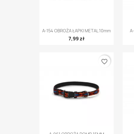
Szybki podgląd

A-154 OBROŻA ŁAPKI METAL 10mm
A
7,99 zł
favorite_border
Szybki podgląd
