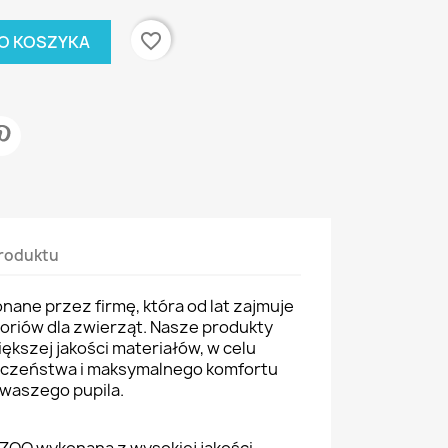
favorite_border
O KOSZYKA
roduktu
ane przez firmę, która od lat zajmuje
soriów dla zwierząt. Nasze produkty
ększej jakości materiałów, w celu
eczeństwa i maksymalnego komfortu
waszego pupila.