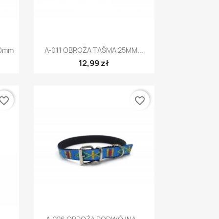
Szybki podgląd

30mm
A-011 OBROŻA TAŚMA 25MM...
12,99 zł
vorite_border
favorite_border
Szybki podgląd
