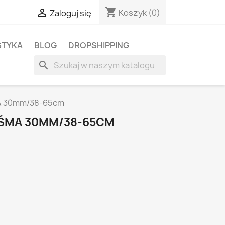
shopping_cart

Koszyk
(0)
Zaloguj się
STYKA
BLOG
DROPSHIPPING
search
A 30mm/38-65cm
AŚMA 30MM/38-65CM