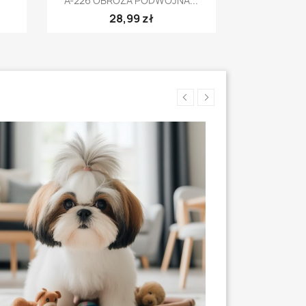
A-226 OBROŻA PODWÓJNA...
28,99 zł