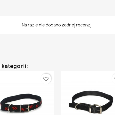
Na razie nie dodano żadnej recenzji.
 kategorii:
favorite_border
fa