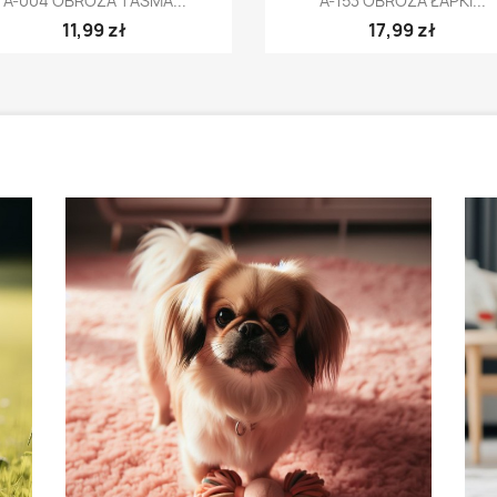
A-004 OBROŻA TAŚMA...
A-153 OBROŻA ŁAPKI...
11,99 zł
17,99 zł