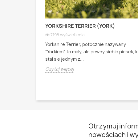
 PASTERSKI):
YORKSHIRE TERRIER (YORK)
 WIOSEK
7198 wyświetlenia
Yorkshire Terrier, potocznie nazywany
ianski pies
"Yorkiem", to maly, ale pewny siebie piesek, 
psa pasterskiego
stal sie jednym z...
Czytaj więcej
Otrzymuj infor
nowościach i w