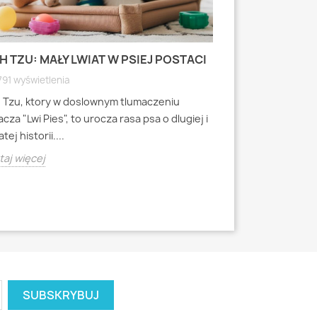
H TZU: MAŁY LWIAT W PSIEJ POSTACI
MOPS: MAŁY PI
WYRAZISTEJ
791 wyświetlenia
4796 wyświetle
h Tzu, ktory w doslownym tlumaczeniu
Mops to jedna z 
cza "Lwi Pies", to urocza rasa psa o dlugiej i
miniaturowych, k
tej historii....
starozytnych Chi
aj więcej
Czytaj więcej