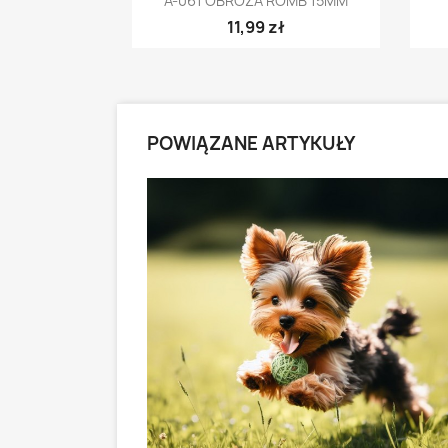
A-061 OBROŻA ROMB 15MM
11,99 zł
POWIĄZANE ARTYKUŁY