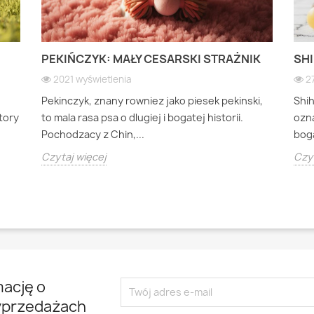
PEKIŃCZYK: MAŁY CESARSKI STRAŻNIK
SHI
2021 wyświetlenia
2
Pekinczyk, znany rowniez jako piesek pekinski,
Shi
ktory
to mala rasa psa o dlugiej i bogatej historii.
ozna
Pochodzacy z Chin,...
boga
Czytaj więcej
Czyt
mację o
yprzedażach