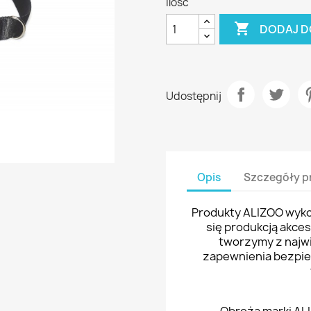
Ilość

DODAJ D
Udostępnij
Opis
Szczegóły p
Produkty ALIZOO wykon
się produkcją akce
tworzymy z najwi
zapewnienia bezpi