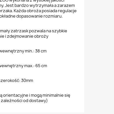
ZOO wykonana z wysokiej jakości
my. Jest bardzo wytrzymała a zarazem
ierzaka. Każda obroża posiada regulacje
dokładne dopasowanie rozmiaru.
mały zatrzask pozwala na szybkie
ie i zdejmowanie obroży
wewnętrzny min.: 38 cm
ewnętrzny max.: 65 cm
szerokość: 30mm
ą orientacyjne i mogą minimalnie się
 zależności od dostawy)