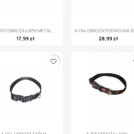
Szybki podgląd
Szybki podgląd


-157 OBROŻA ŁAPKI METAL...
A-194 OBROŻA PODWÓJNA 
17,99 zł
28,99 zł
favorite_border
fa
Szybki podgląd
Szybki podgląd

